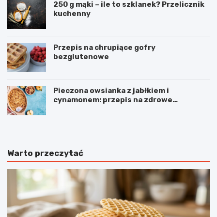
250 g mąki – ile to szklanek? Przelicznik
kuchenny
Przepis na chrupiące gofry
bezglutenowe
Pieczona owsianka z jabłkiem i
cynamonem: przepis na zdrowe
śniadanie
Warto przeczytać