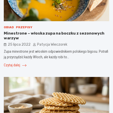
OBIAD
PRZEPISY
Minestrone – włoska zupa na boczku z sezonowych
warzyw
25 lipca 2022
Patycja Wieczorek
Zupa minestrone jest włoskim odpowiednikiem polskiego bigosu. Potrafi
ją przyrządzić każdy Włoch, ale każdy robi to…
Czytaj dalej