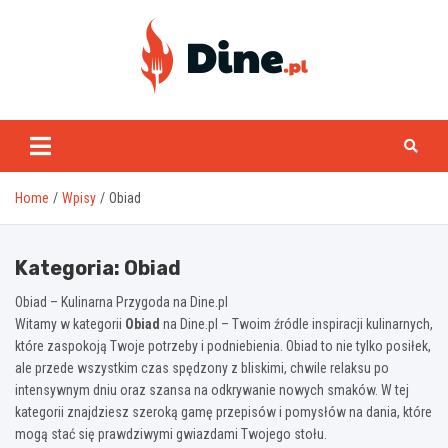
Skip
to
content
www.dine.pl
Home
Wpisy
Obiad
Kategoria:
Obiad
Obiad – Kulinarna Przygoda na Dine.pl
Witamy w kategorii
Obiad
na Dine.pl – Twoim źródle inspiracji kulinarnych,
które zaspokoją Twoje potrzeby i podniebienia. Obiad to nie tylko posiłek,
ale przede wszystkim czas spędzony z bliskimi, chwile relaksu po
intensywnym dniu oraz szansa na odkrywanie nowych smaków. W tej
kategorii znajdziesz szeroką gamę przepisów i pomysłów na dania, które
mogą stać się prawdziwymi gwiazdami Twojego stołu.