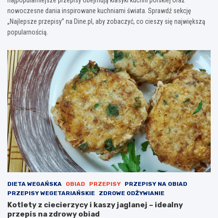
najpopularniejsze przepisy obejmują klasyki kuchni polskiej oraz
nowoczesne dania inspirowane kuchniami świata. Sprawdź sekcję
„Najlepsze przepisy” na Dine.pl, aby zobaczyć, co cieszy się największą
popularnością.
DIETA WEGAŃSKA
OBIAD
PRZEPISY
PRZEPISY NA OBIAD
PRZEPISY WEGETARIAŃSKIE
ZDROWE ODŻYWIANIE
Kotlety z ciecierzycy i kaszy jaglanej – idealny
przepis na zdrowy obiad