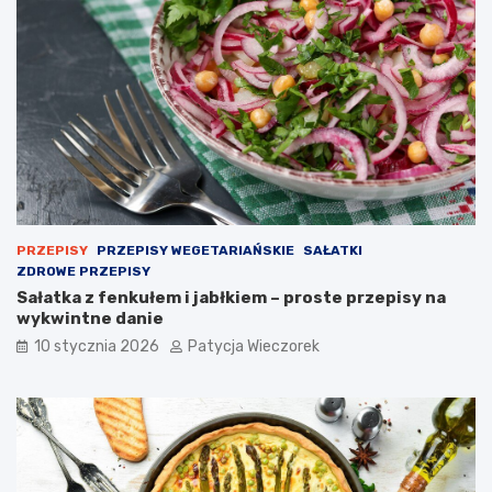
PRZEPISY
PRZEPISY WEGETARIAŃSKIE
SAŁATKI
ZDROWE PRZEPISY
Sałatka z fenkułem i jabłkiem – proste przepisy na
wykwintne danie
10 stycznia 2026
Patycja Wieczorek