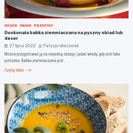
DESER
OBIAD
PRZEPISY
Doskonała babka ziemniaczana na pyszny obiad lub
deser
27 lipca 2022
Patycja Wieczorek
Można przygotować ją na niejedną okazję i jadać wtedy, gdy jest taka
potrzeba. Babka ziemniaczana jest…
Czytaj dalej