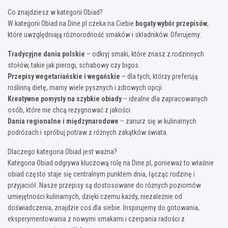
Co znajdziesz w kategorii Obiad?
W kategorii Obiad na Dine.pl czeka na Ciebie
bogaty wybór przepisów
,
które uwzględniają różnorodność smaków i składników. Oferujemy:
Tradycyjne dania polskie
– odkryj smaki, które znasz z rodzinnych
stołów, takie jak pierogi, schabowy czy bigos.
Przepisy wegetariańskie i wegańskie
– dla tych, którzy preferują
roślinną dietę, mamy wiele pysznych i zdrowych opcji.
Kreatywne pomysły na szybkie obiady
– idealne dla zapracowanych
osób, które nie chcą rezygnować z jakości.
Dania regionalne i międzynarodowe
– zanurz się w kulinarnych
podróżach i spróbuj potraw z różnych zakątków świata.
Dlaczego kategoria Obiad jest ważna?
Kategoria Obiad odgrywa kluczową rolę na Dine.pl, ponieważ to właśnie
obiad często staje się centralnym punktem dnia, łącząc rodzinę i
przyjaciół. Nasze przepisy są dostosowane do różnych poziomów
umiejętności kulinarnych, dzięki czemu każdy, niezależnie od
doświadczenia, znajdzie coś dla siebie. Inspirujemy do gotowania,
eksperymentowania z nowymi smakami i czerpania radości z