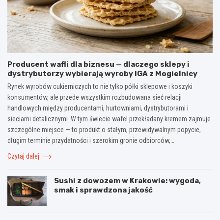
Producent wafli dla biznesu — dlaczego sklepy i
dystrybutorzy wybierają wyroby IGA z Mogielnicy
Rynek wyrobów cukierniczych to nie tylko półki sklepowe i koszyki
konsumentów, ale przede wszystkim rozbudowana sieć relacji
handlowych między producentami, hurtowniami, dystrybutorami i
sieciami detalicznymi. W tym świecie wafel przekładany kremem zajmuje
szczególne miejsce — to produkt o stałym, przewidywalnym popycie,
długim terminie przydatności i szerokim gronie odbiorców,…
Czytaj dalej
Sushi z dowozem w Krakowie: wygoda,
smak i sprawdzona jakość