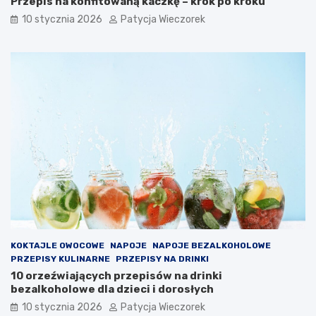
Przepis na konfitowaną kaczkę – krok po kroku
10 stycznia 2026
Patycja Wieczorek
KOKTAJLE OWOCOWE
NAPOJE
NAPOJE BEZALKOHOLOWE
PRZEPISY KULINARNE
PRZEPISY NA DRINKI
10 orzeźwiających przepisów na drinki
bezalkoholowe dla dzieci i dorosłych
10 stycznia 2026
Patycja Wieczorek