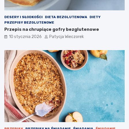
DESERY I SŁODKOŚCI
DIETA BEZGLUTENOWA
DIETY
PRZEPISY BEZGLUTENOWE
Przepis na chrupiące gofry bezglutenowe
10 stycznia 2026
Patycja Wieczorek
PRZEPISY
PRZEPISY NA ŚNIADANIE
ŚNIADANIA
ŚNIADANIE