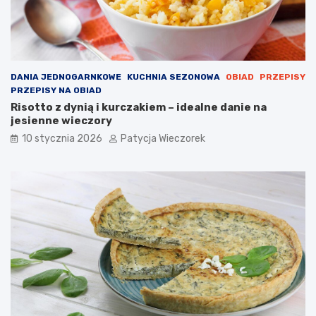
DANIA JEDNOGARNKOWE
KUCHNIA SEZONOWA
OBIAD
PRZEPISY
PRZEPISY NA OBIAD
Risotto z dynią i kurczakiem – idealne danie na
jesienne wieczory
10 stycznia 2026
Patycja Wieczorek