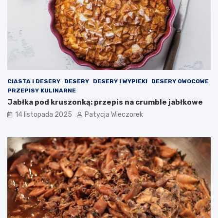
CIASTA I DESERY
DESERY
DESERY I WYPIEKI
DESERY OWOCOWE
PRZEPISY KULINARNE
Jabłka pod kruszonką: przepis na crumble jabłkowe
14 listopada 2025
Patycja Wieczorek