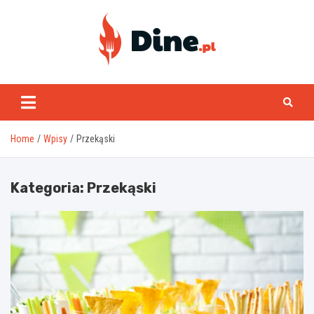
Skip
to
content
www.dine.pl
Home
Wpisy
Przekąski
Kategoria:
Przekąski