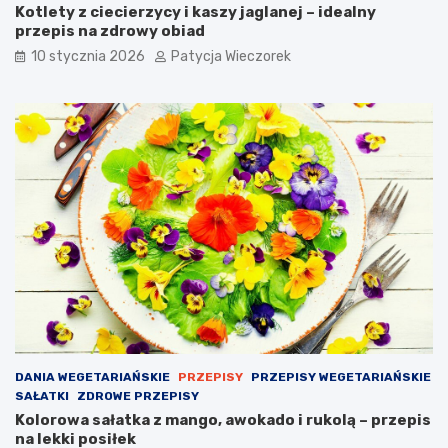
Kotlety z ciecierzycy i kaszy jaglanej – idealny
przepis na zdrowy obiad
10 stycznia 2026
Patycja Wieczorek
DANIA WEGETARIAŃSKIE
PRZEPISY
PRZEPISY WEGETARIAŃSKIE
SAŁATKI
ZDROWE PRZEPISY
Kolorowa sałatka z mango, awokado i rukolą – przepis
na lekki posiłek