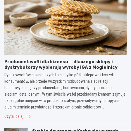
Producent wafli dla biznesu — dlaczego sklepy i
dystrybutorzy wybierają wyroby IGA z Mogielnicy
Rynek wyrobów cukierniczych to nie tylko półki sklepowe i koszyki
konsumentów, ale przede wszystkim rozbudowana sieć relacji
handlowych między producentami, hurtowniami, dystrybutorami i
sieciami detalicznymi. W tym świecie wafel przekładany kremem zajmuje
szczególne miejsce — to produkt o stałym, przewidywalnym popycie,
długim terminie przydatności i szerokim gronie odbiorców,…
Czytaj dalej