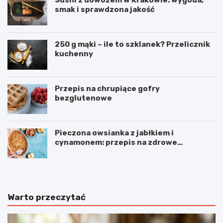
Sushi z dowozem w Krakowie: wygoda,
smak i sprawdzona jakość
250 g mąki – ile to szklanek? Przelicznik
kuchenny
Przepis na chrupiące gofry
bezglutenowe
Pieczona owsianka z jabłkiem i
cynamonem: przepis na zdrowe
śniadanie
Warto przeczytać