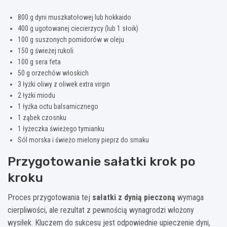
800 g dyni muszkatołowej lub hokkaido
400 g ugotowanej ciecierzycy (lub 1 słoik)
100 g suszonych pomidorów w oleju
150 g świeżej rukoli
100 g sera feta
50 g orzechów włoskich
3 łyżki oliwy z oliwek extra virgin
2 łyżki miodu
1 łyżka octu balsamicznego
1 ząbek czosnku
1 łyżeczka świeżego tymianku
Sól morska i świeżo mielony pieprz do smaku
Przygotowanie sałatki krok po
kroku
Proces przygotowania tej
sałatki z dynią pieczoną
wymaga
cierpliwości, ale rezultat z pewnością wynagrodzi włożony
wysiłek. Kluczem do sukcesu jest odpowiednie upieczenie dyni,