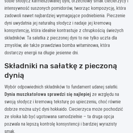
sobie słodycz karmelizowanej dyni, orzechowy smak ciecierzycy i
intensywność suszonych pomidorów, tworząc kompozycję, która
zadowoli nawet najbardziej wymagające podniebienia. Pieczenie
dyni uwydatnia jej naturalną słodycz i nadaje jej kremową
konsystencję, która idealnie kontrastuje z chrupkością świeżych
składników. Ta sałatka z pieczonej dyni to nie tylko uczta dla
zmysłów, ale także prawdziwa bomba witaminowa, która
dostarczy energii na długie jesienne dni.
Składniki na sałatkę z pieczoną
dynią
Wybór odpowiednich składników to fundament udanej sałatki.
Dynia muszkatołowa sprawdzi się najlepiej
ze względu na
swoją słodycz i kremową teksturę po upieczeniu, choć równie
dobrze można użyć dyni hokkaido. Ciecierzyca może pochodzić
ze słoika lub być ugotowana samodzielnie – ta druga opcja
pozwala na lepszą kontrolę konsystencji i bardziej wyrazisty
smak.