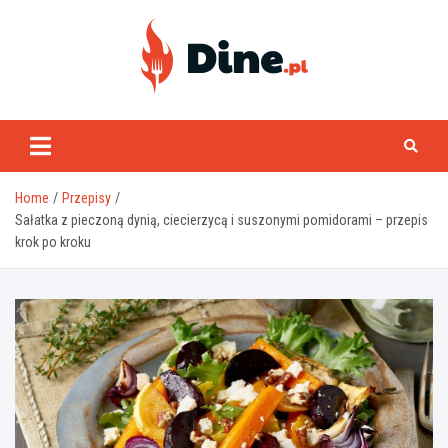
Skip
to
content
www.dine.pl
Home
Przepisy
Sałatka z pieczoną dynią, ciecierzycą i suszonymi pomidorami – przepis
krok po kroku