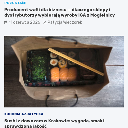
POZOSTAŁE
Producent wafli dla biznesu — dlaczego sklepy i
dystrybutorzy wybierają wyroby IGA z Mogielnicy
11 czerwca 2026
Patycja Wieczorek
KUCHNIA AZJATYCKA
Sushi z dowozem w Krakowie: wygoda, smak i
sprawdzona jakość