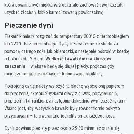
która powinna być miękka w środku, ale zachować swój kształt i
uzyskać złocistą, lekko karmelizowaną powierzchnię.
Pieczenie dyni
Piekarnik należy rozgrzać do temperatury 200°C z termoobiegiem
lub 220°C bez termoobiegu. Dynię trzeba obrać ze skórki za
pomocą ostrego noża lub obieraczki, a następnie pokroić w kostkę
o boku około 2-3 cm.
Wielkość kawałków ma kluczowe
znaczenie
– większe będą się dłużej piekły, podczas gdy
mniejsze mogą się rozpaść i stracić swoją strukturę.
Pokrojoną dynię należy wyłożyć na blachę wyścieloną papierem
do pieczenia, skropić 2 łyżkami oliwy z oliwek, posypać solą,
pieprzem i tymiankiem, a następnie dokładnie wymieszać rękami.
Ważne jest, aby wszystkie kawałki były równomiernie pokryte
przyprawami – to gwarantuje jednolity smak każdego kęsa.
Dynia powinna piec się przez około 25-30 minut, aż stanie się