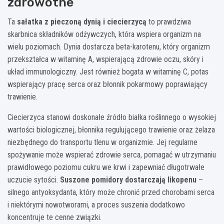
zdrowotne
Ta
sałatka z pieczoną dynią i ciecierzycą
to prawdziwa
skarbnica składników odżywczych, która wspiera organizm na
wielu poziomach. Dynia dostarcza beta-karotenu, który organizm
przekształca w witaminę A, wspierającą zdrowie oczu, skóry i
układ immunologiczny. Jest również bogata w witaminę C, potas
wspierający pracę serca oraz błonnik pokarmowy poprawiający
trawienie.
Ciecierzyca stanowi doskonałe źródło białka roślinnego o wysokiej
wartości biologicznej, błonnika regulującego trawienie oraz żelaza
niezbędnego do transportu tlenu w organizmie. Jej regularne
spożywanie może wspierać zdrowie serca, pomagać w utrzymaniu
prawidłowego poziomu cukru we krwi i zapewniać długotrwałe
uczucie sytości.
Suszone pomidory dostarczają likopenu
–
silnego antyoksydanta, który może chronić przed chorobami serca
i niektórymi nowotworami, a proces suszenia dodatkowo
koncentruje te cenne związki.