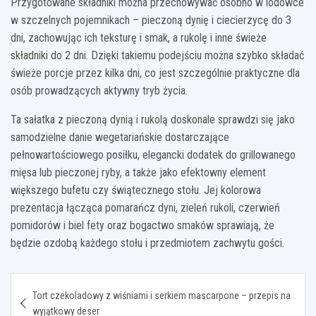
Przygotowane składniki można przechowywać osobno w lodówce
w szczelnych pojemnikach – pieczoną dynię i ciecierzycę do 3
dni, zachowując ich teksturę i smak, a rukolę i inne świeże
składniki do 2 dni. Dzięki takiemu podejściu można szybko składać
świeże porcje przez kilka dni, co jest szczególnie praktyczne dla
osób prowadzących aktywny tryb życia.
Ta sałatka z pieczoną dynią i rukolą doskonale sprawdzi się jako
samodzielne danie wegetariańskie dostarczające
pełnowartościowego posiłku, elegancki dodatek do grillowanego
mięsa lub pieczonej ryby, a także jako efektowny element
większego bufetu czy świątecznego stołu. Jej kolorowa
prezentacja łącząca pomarańcz dyni, zieleń rukoli, czerwień
pomidorów i biel fety oraz bogactwo smaków sprawiają, że
będzie ozdobą każdego stołu i przedmiotem zachwytu gości.
Nawigacja
Tort czekoladowy z wiśniami i serkiem mascarpone – przepis na
wpisu
wyjątkowy deser