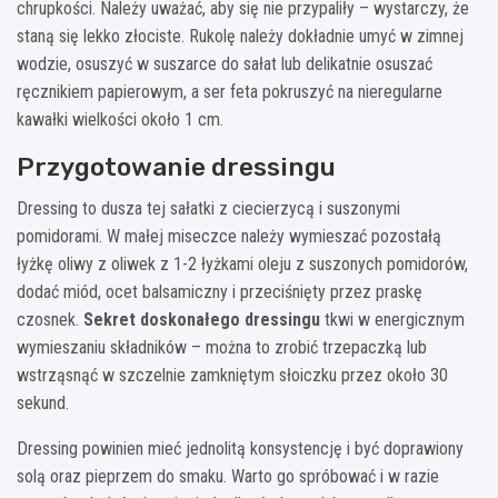
chrupkości. Należy uważać, aby się nie przypaliły – wystarczy, że
staną się lekko złociste. Rukolę należy dokładnie umyć w zimnej
wodzie, osuszyć w suszarce do sałat lub delikatnie osuszać
ręcznikiem papierowym, a ser feta pokruszyć na nieregularne
kawałki wielkości około 1 cm.
Przygotowanie dressingu
Dressing to dusza tej sałatki z ciecierzycą i suszonymi
pomidorami. W małej miseczce należy wymieszać pozostałą
łyżkę oliwy z oliwek z 1-2 łyżkami oleju z suszonych pomidorów,
dodać miód, ocet balsamiczny i przeciśnięty przez praskę
czosnek.
Sekret doskonałego dressingu
tkwi w energicznym
wymieszaniu składników – można to zrobić trzepaczką lub
wstrząsnąć w szczelnie zamkniętym słoiczku przez około 30
sekund.
Dressing powinien mieć jednolitą konsystencję i być doprawiony
solą oraz pieprzem do smaku. Warto go spróbować i w razie