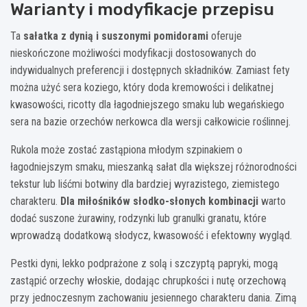
Warianty i modyfikacje przepisu
Ta
sałatka z dynią i suszonymi pomidorami
oferuje
nieskończone możliwości modyfikacji dostosowanych do
indywidualnych preferencji i dostępnych składników. Zamiast fety
można użyć sera koziego, który doda kremowości i delikatnej
kwasowości, ricotty dla łagodniejszego smaku lub wegańskiego
sera na bazie orzechów nerkowca dla wersji całkowicie roślinnej.
Rukola może zostać zastąpiona młodym szpinakiem o
łagodniejszym smaku, mieszanką sałat dla większej różnorodności
tekstur lub liśćmi botwiny dla bardziej wyrazistego, ziemistego
charakteru.
Dla miłośników słodko-słonych kombinacji
warto
dodać suszone żurawiny, rodzynki lub granulki granatu, które
wprowadzą dodatkową słodycz, kwasowość i efektowny wygląd.
Pestki dyni, lekko podprażone z solą i szczyptą papryki, mogą
zastąpić orzechy włoskie, dodając chrupkości i nutę orzechową
przy jednoczesnym zachowaniu jesiennego charakteru dania. Zimą