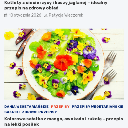
Kotlety z ciecierzycy i kaszy jaglanej – idealny
przepis na zdrowy obiad
10 stycznia 2026
Patycja Wieczorek
DANIA WEGETARIAŃSKIE
PRZEPISY
PRZEPISY WEGETARIAŃSKIE
SAŁATKI
ZDROWE PRZEPISY
Kolorowa sałatka z mango, awokado i rukolą – przepis
na lekki posiłek