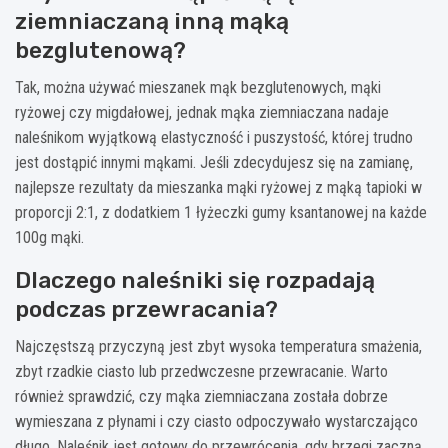
ziemniaczaną inną mąką
bezglutenową?
Tak, można używać mieszanek mąk bezglutenowych, mąki
ryżowej czy migdałowej, jednak mąka ziemniaczana nadaje
naleśnikom wyjątkową elastyczność i puszystość, której trudno
jest dostąpić innymi mąkami. Jeśli zdecydujesz się na zamianę,
najlepsze rezultaty da mieszanka mąki ryżowej z mąką tapioki w
proporcji 2:1, z dodatkiem 1 łyżeczki gumy ksantanowej na każde
100g mąki.
Dlaczego naleśniki się rozpadają
podczas przewracania?
Najczęstszą przyczyną jest zbyt wysoka temperatura smażenia,
zbyt rzadkie ciasto lub przedwczesne przewracanie. Warto
również sprawdzić, czy mąka ziemniaczana została dobrze
wymieszana z płynami i czy ciasto odpoczywało wystarczająco
długo. Naleśnik jest gotowy do przewrócenia, gdy brzegi zaczną