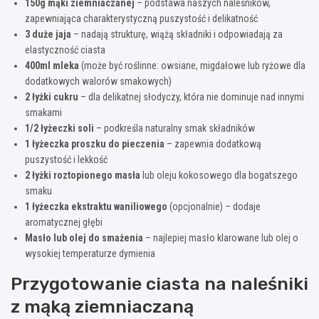
150g mąki ziemniaczanej
– podstawa naszych naleśników,
zapewniająca charakterystyczną puszystość i delikatność
3 duże jaja
– nadają strukturę, wiążą składniki i odpowiadają za
elastyczność ciasta
400ml mleka
(może być roślinne: owsiane, migdałowe lub ryżowe dla
dodatkowych walorów smakowych)
2 łyżki cukru
– dla delikatnej słodyczy, która nie dominuje nad innymi
smakami
1/2 łyżeczki soli
– podkreśla naturalny smak składników
1 łyżeczka proszku do pieczenia
– zapewnia dodatkową
puszystość i lekkość
2 łyżki roztopionego masła
lub oleju kokosowego dla bogatszego
smaku
1 łyżeczka ekstraktu waniliowego
(opcjonalnie) – dodaje
aromatycznej głębi
Masło lub olej do smażenia
– najlepiej masło klarowane lub olej o
wysokiej temperaturze dymienia
Przygotowanie ciasta na naleśniki
z mąką ziemniaczaną