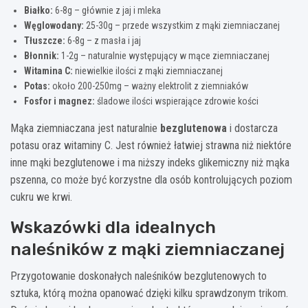
Białko:
6-8g – głównie z jaj i mleka
Węglowodany:
25-30g – przede wszystkim z mąki ziemniaczanej
Tłuszcze:
6-8g – z masła i jaj
Błonnik:
1-2g – naturalnie występujący w mące ziemniaczanej
Witamina C:
niewielkie ilości z mąki ziemniaczanej
Potas:
około 200-250mg – ważny elektrolit z ziemniaków
Fosfor i magnez:
śladowe ilości wspierające zdrowie kości
Mąka ziemniaczana jest naturalnie
bezglutenowa
i dostarcza
potasu oraz witaminy C. Jest również łatwiej strawna niż niektóre
inne mąki bezglutenowe i ma niższy indeks glikemiczny niż mąka
pszenna, co może być korzystne dla osób kontrolujących poziom
cukru we krwi.
Wskazówki dla idealnych
naleśników z mąki ziemniaczanej
Przygotowanie doskonałych naleśników bezglutenowych to
sztuka, którą można opanować dzięki kilku sprawdzonym trikom.