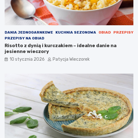
DANIA JEDNOGARNKOWE
KUCHNIA SEZONOWA
OBIAD
PRZEPISY
PRZEPISY NA OBIAD
Risotto z dynią i kurczakiem – idealne danie na
jesienne wieczory
10 stycznia 2026
Patycja Wieczorek