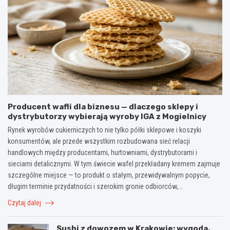
Producent wafli dla biznesu — dlaczego sklepy i
dystrybutorzy wybierają wyroby IGA z Mogielnicy
Rynek wyrobów cukierniczych to nie tylko półki sklepowe i koszyki
konsumentów, ale przede wszystkim rozbudowana sieć relacji
handlowych między producentami, hurtowniami, dystrybutorami i
sieciami detalicznymi. W tym świecie wafel przekładany kremem zajmuje
szczególne miejsce — to produkt o stałym, przewidywalnym popycie,
długim terminie przydatności i szerokim gronie odbiorców,…
Czytaj dalej
Sushi z dowozem w Krakowie: wygoda,