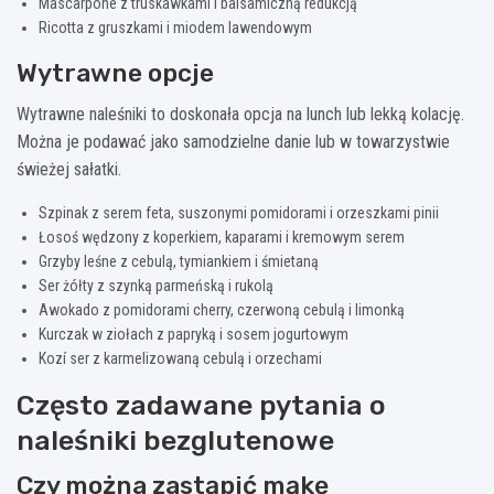
Mascarpone z truskawkami i balsamiczną redukcją
Ricotta z gruszkami i miodem lawendowym
Wytrawne opcje
Wytrawne naleśniki to doskonała opcja na lunch lub lekką kolację.
Można je podawać jako samodzielne danie lub w towarzystwie
świeżej sałatki.
Szpinak z serem feta, suszonymi pomidorami i orzeszkami pinii
Łosoś wędzony z koperkiem, kaparami i kremowym serem
Grzyby leśne z cebulą, tymiankiem i śmietaną
Ser żółty z szynką parmeńską i rukolą
Awokado z pomidorami cherry, czerwoną cebulą i limonką
Kurczak w ziołach z papryką i sosem jogurtowym
Kozí ser z karmelizowaną cebulą i orzechami
Często zadawane pytania o
naleśniki bezglutenowe
Czy można zastąpić mąkę