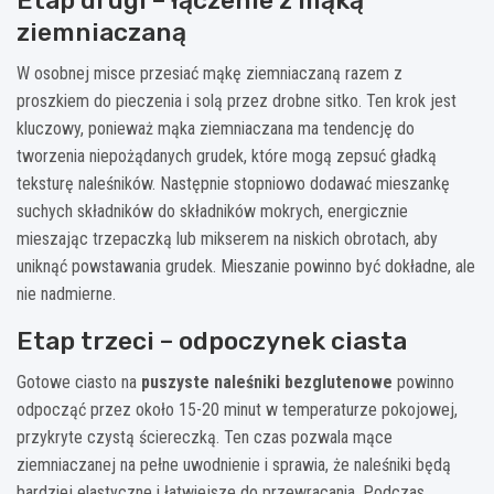
ziemniaczaną
W osobnej misce przesiać mąkę ziemniaczaną razem z
proszkiem do pieczenia i solą przez drobne sitko. Ten krok jest
kluczowy, ponieważ mąka ziemniaczana ma tendencję do
tworzenia niepożądanych grudek, które mogą zepsuć gładką
teksturę naleśników. Następnie stopniowo dodawać mieszankę
suchych składników do składników mokrych, energicznie
mieszając trzepaczką lub mikserem na niskich obrotach, aby
uniknąć powstawania grudek. Mieszanie powinno być dokładne, ale
nie nadmierne.
Etap trzeci – odpoczynek ciasta
Gotowe ciasto na
puszyste naleśniki bezglutenowe
powinno
odpocząć przez około 15-20 minut w temperaturze pokojowej,
przykryte czystą ściereczką. Ten czas pozwala mące
ziemniaczanej na pełne uwodnienie i sprawia, że naleśniki będą
bardziej elastyczne i łatwiejsze do przewracania. Podczas