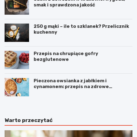
smak i sprawdzona jakość
250 g mąki – ile to szklanek? Przelicznik
kuchenny
Przepis na chrupiące gofry
bezglutenowe
Pieczona owsianka z jabłkiem i
cynamonem: przepis na zdrowe
śniadanie
Warto przeczytać