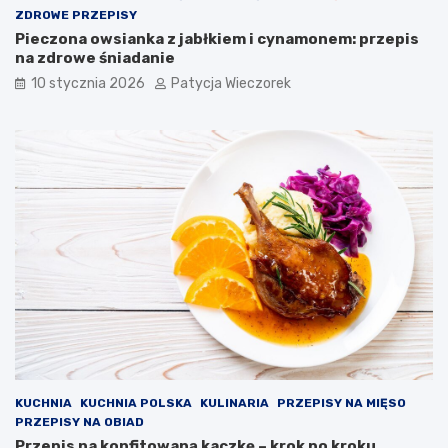
ZDROWE PRZEPISY
Pieczona owsianka z jabłkiem i cynamonem: przepis
na zdrowe śniadanie
10 stycznia 2026
Patycja Wieczorek
KUCHNIA
KUCHNIA POLSKA
KULINARIA
PRZEPISY NA MIĘSO
PRZEPISY NA OBIAD
Przepis na konfitowaną kaczkę – krok po kroku