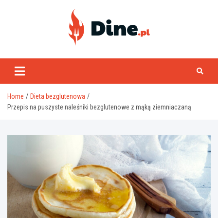
Skip
to
content
www.dine.pl
Home
Dieta bezglutenowa
Przepis na puszyste naleśniki bezglutenowe z mąką ziemniaczaną