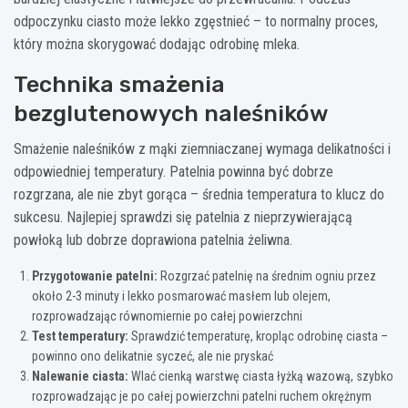
odpoczynku ciasto może lekko zgęstnieć – to normalny proces,
który można skorygować dodając odrobinę mleka.
Technika smażenia
bezglutenowych naleśników
Smażenie naleśników z mąki ziemniaczanej wymaga delikatności i
odpowiedniej temperatury. Patelnia powinna być dobrze
rozgrzana, ale nie zbyt gorąca – średnia temperatura to klucz do
sukcesu. Najlepiej sprawdzi się patelnia z nieprzywierającą
powłoką lub dobrze doprawiona patelnia żeliwna.
Przygotowanie patelni:
Rozgrzać patelnię na średnim ogniu przez
około 2-3 minuty i lekko posmarować masłem lub olejem,
rozprowadzając równomiernie po całej powierzchni
Test temperatury:
Sprawdzić temperaturę, kropląc odrobinę ciasta –
powinno ono delikatnie syczeć, ale nie pryskać
Nalewanie ciasta:
Wlać cienką warstwę ciasta łyżką wazową, szybko
rozprowadzając je po całej powierzchni patelni ruchem okrężnym