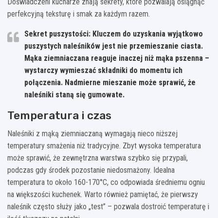
Doświadczeni kucharze znają sekrety, które pozwalają osiągnąć
perfekcyjną teksturę i smak za każdym razem.
Sekret puszystości:
Kluczem do uzyskania wyjątkowo
puszystych naleśników jest nie przemieszanie ciasta.
Mąka ziemniaczana reaguje inaczej niż mąka pszenna –
wystarczy wymieszać składniki do momentu ich
połączenia. Nadmierne mieszanie może sprawić, że
naleśniki staną się gumowate.
Temperatura i czas
Naleśniki z mąką ziemniaczaną wymagają nieco niższej
temperatury smażenia niż tradycyjne. Zbyt wysoka temperatura
może sprawić, że zewnętrzna warstwa szybko się przypali,
podczas gdy środek pozostanie niedosmażony. Idealna
temperatura to około 160-170°C, co odpowiada średniemu ogniu
na większości kuchenek. Warto również pamiętać, że pierwszy
naleśnik często służy jako „test” – pozwala dostroić temperaturę i