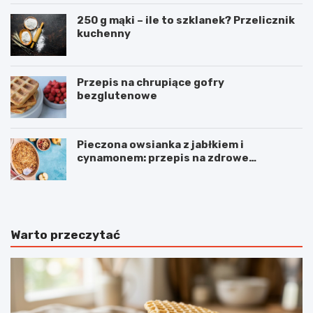
250 g mąki – ile to szklanek? Przelicznik
kuchenny
Przepis na chrupiące gofry
bezglutenowe
Pieczona owsianka z jabłkiem i
cynamonem: przepis na zdrowe
śniadanie
Warto przeczytać