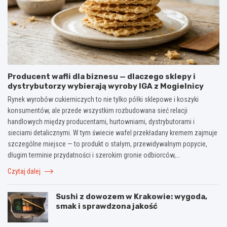
Producent wafli dla biznesu — dlaczego sklepy i
dystrybutorzy wybierają wyroby IGA z Mogielnicy
Rynek wyrobów cukierniczych to nie tylko półki sklepowe i koszyki
konsumentów, ale przede wszystkim rozbudowana sieć relacji
handlowych między producentami, hurtowniami, dystrybutorami i
sieciami detalicznymi. W tym świecie wafel przekładany kremem zajmuje
szczególne miejsce — to produkt o stałym, przewidywalnym popycie,
długim terminie przydatności i szerokim gronie odbiorców,…
Czytaj dalej
Sushi z dowozem w Krakowie: wygoda,
smak i sprawdzona jakość