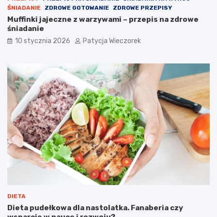
ŚNIADANIE
ZDROWE GOTOWANIE
ZDROWE PRZEPISY
Muffinki jajeczne z warzywami – przepis na zdrowe
śniadanie
10 stycznia 2026
Patycja Wieczorek
DIETA
Dieta pudełkowa dla nastolatka. Fanaberia czy
wsparcie w nauce i rozwoju?