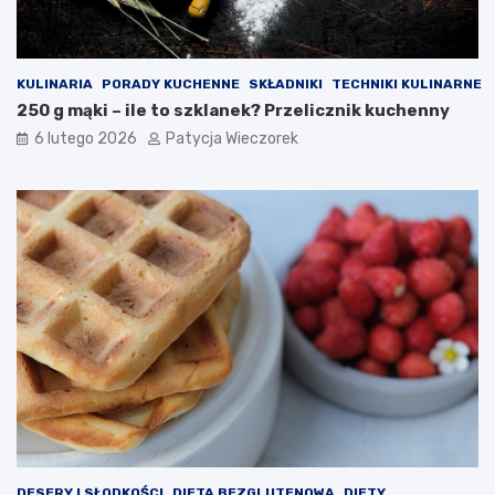
KULINARIA
PORADY KUCHENNE
SKŁADNIKI
TECHNIKI KULINARNE
250 g mąki – ile to szklanek? Przelicznik kuchenny
6 lutego 2026
Patycja Wieczorek
DESERY I SŁODKOŚCI
DIETA BEZGLUTENOWA
DIETY