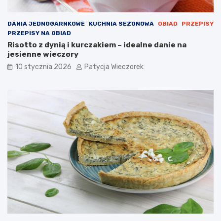
DANIA JEDNOGARNKOWE
KUCHNIA SEZONOWA
OBIAD
PRZEPISY
PRZEPISY NA OBIAD
Risotto z dynią i kurczakiem – idealne danie na
jesienne wieczory
10 stycznia 2026
Patycja Wieczorek