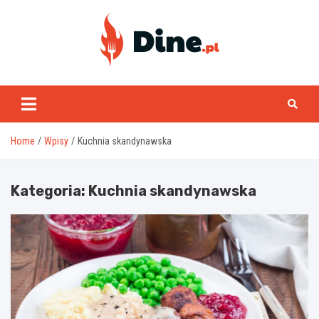
Skip
to
content
www.dine.pl
Home
Wpisy
Kuchnia skandynawska
Kategoria:
Kuchnia skandynawska