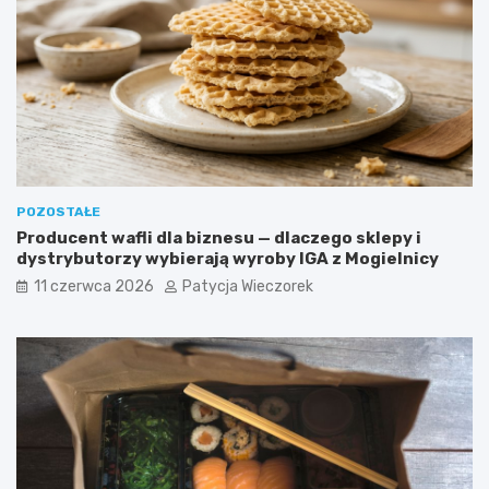
POZOSTAŁE
Producent wafli dla biznesu — dlaczego sklepy i
dystrybutorzy wybierają wyroby IGA z Mogielnicy
11 czerwca 2026
Patycja Wieczorek