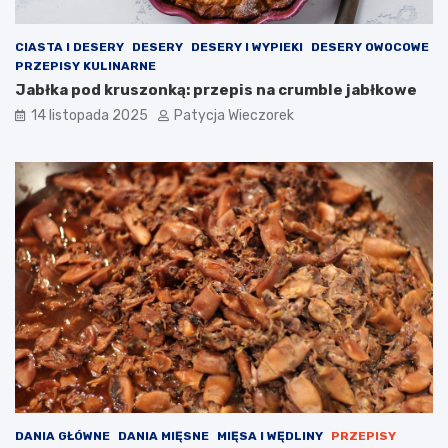
CIASTA I DESERY
DESERY
DESERY I WYPIEKI
DESERY OWOCOWE
PRZEPISY KULINARNE
Jabłka pod kruszonką: przepis na crumble jabłkowe
14 listopada 2025
Patycja Wieczorek
DANIA GŁÓWNE
DANIA MIĘSNE
MIĘSA I WĘDLINY
PRZEPISY