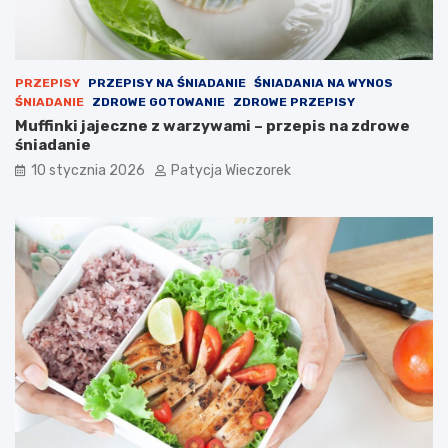
PRZEPISY
PRZEPISY NA ŚNIADANIE
ŚNIADANIA NA WYNOS
ŚNIADANIE
ZDROWE GOTOWANIE
ZDROWE PRZEPISY
Muffinki jajeczne z warzywami – przepis na zdrowe
śniadanie
10 stycznia 2026
Patycja Wieczorek