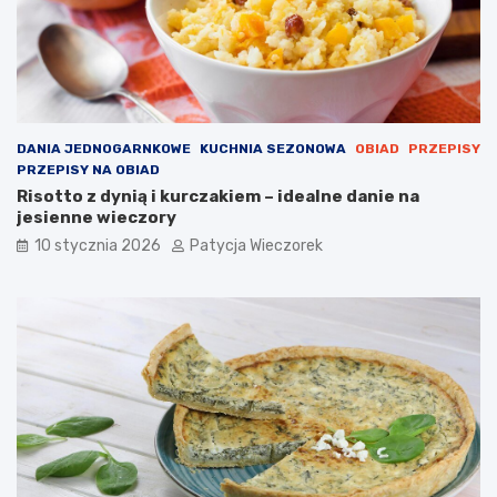
DANIA JEDNOGARNKOWE
KUCHNIA SEZONOWA
OBIAD
PRZEPISY
PRZEPISY NA OBIAD
Risotto z dynią i kurczakiem – idealne danie na
jesienne wieczory
10 stycznia 2026
Patycja Wieczorek