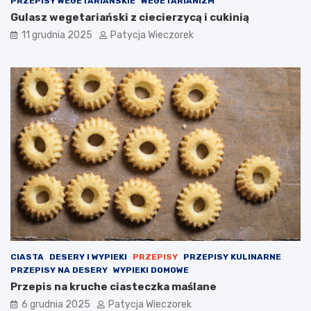
PRZEPISY WEGETARIAŃSKIE
WEGETARIANIZM
Gulasz wegetariański z ciecierzycą i cukinią
11 grudnia 2025
Patycja Wieczorek
CIASTA
DESERY I WYPIEKI
PRZEPISY
PRZEPISY KULINARNE
PRZEPISY NA DESERY
WYPIEKI DOMOWE
Przepis na kruche ciasteczka maślane
6 grudnia 2025
Patycja Wieczorek