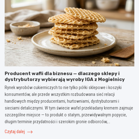
j
Producent wafli dla biznesu — dlaczego sklepy i
dystrybutorzy wybierają wyroby IGA z Mogielnicy
Rynek wyrobów cukierniczych to nie tylko półki sklepowe i koszyki
konsumentów, ale przede wszystkim rozbudowana sieć relacji
handlowych między producentami, hurtowniami, dystrybutorami i
sieciami detalicznymi. W tym świecie wafel przekładany kremem zajmuje
szczególne miejsce — to produkt o stałym, przewidywalnym popycie,
długim terminie przydatności i szerokim gronie odbiorców,…
Czytaj dalej