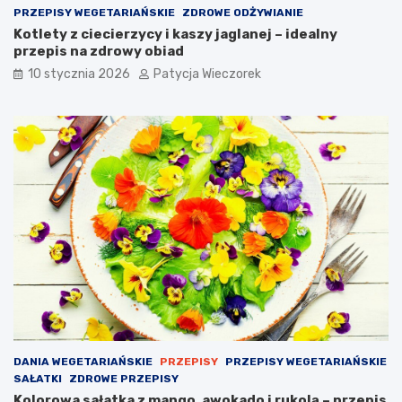
PRZEPISY WEGETARIAŃSKIE
ZDROWE ODŻYWIANIE
Kotlety z ciecierzycy i kaszy jaglanej – idealny
przepis na zdrowy obiad
10 stycznia 2026
Patycja Wieczorek
DANIA WEGETARIAŃSKIE
PRZEPISY
PRZEPISY WEGETARIAŃSKIE
SAŁATKI
ZDROWE PRZEPISY
Kolorowa sałatka z mango, awokado i rukolą – przepis