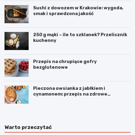
Sushi z dowozem w Krakowie: wygoda,
smak i sprawdzona jakość
250 g mąki – ile to szklanek? Przelicznik
kuchenny
Przepis na chrupiące gofry
bezglutenowe
Pieczona owsianka z jabłkiem i
cynamonem: przepis na zdrowe
śniadanie
Warto przeczytać