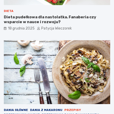
DIETA
Dieta pudełkowa dla nastolatka. Fanaberia czy
wsparcie w nauce i rozwoju?
18 grudnia 2025
Patycja Wieczorek
DANIA GŁÓWNE
DANIA Z MAKARONU
PRZEPISY