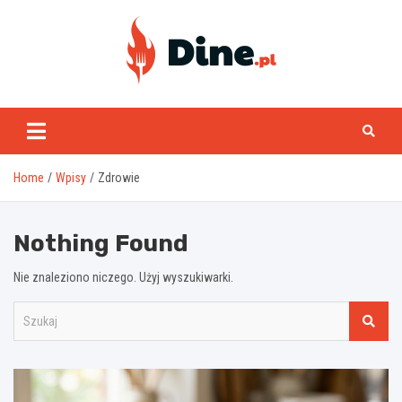
Skip
to
content
www.dine.pl
Home
Wpisy
Zdrowie
Nothing Found
Nie znaleziono niczego. Użyj wyszukiwarki.
S
z
u
k
a