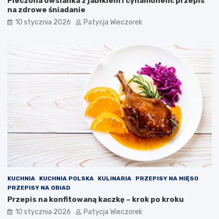
Pieczona owsianka z jabłkiem i cynamonem: przepis
na zdrowe śniadanie
10 stycznia 2026
Patycja Wieczorek
KUCHNIA
KUCHNIA POLSKA
KULINARIA
PRZEPISY NA MIĘSO
PRZEPISY NA OBIAD
Przepis na konfitowaną kaczkę – krok po kroku
10 stycznia 2026
Patycja Wieczorek