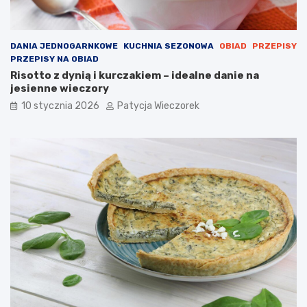
DANIA JEDNOGARNKOWE
KUCHNIA SEZONOWA
OBIAD
PRZEPISY
PRZEPISY NA OBIAD
Risotto z dynią i kurczakiem – idealne danie na
jesienne wieczory
10 stycznia 2026
Patycja Wieczorek