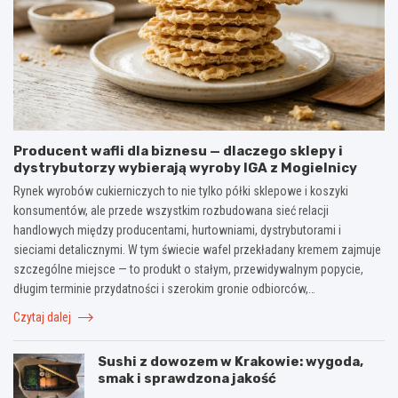
Producent wafli dla biznesu — dlaczego sklepy i
dystrybutorzy wybierają wyroby IGA z Mogielnicy
Rynek wyrobów cukierniczych to nie tylko półki sklepowe i koszyki
konsumentów, ale przede wszystkim rozbudowana sieć relacji
handlowych między producentami, hurtowniami, dystrybutorami i
sieciami detalicznymi. W tym świecie wafel przekładany kremem zajmuje
szczególne miejsce — to produkt o stałym, przewidywalnym popycie,
długim terminie przydatności i szerokim gronie odbiorców,…
Czytaj dalej
Sushi z dowozem w Krakowie: wygoda,
smak i sprawdzona jakość