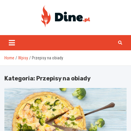
Skip
to
content
www.dine.pl
Home
Wpisy
Przepisy na obiady
Kategoria:
Przepisy na obiady