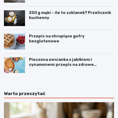
250 g mąki – ile to szklanek? Przelicznik
kuchenny
Przepis na chrupiące gofry
bezglutenowe
Pieczona owsianka z jabłkiem i
cynamonem: przepis na zdrowe
śniadanie
Warto przeczytać