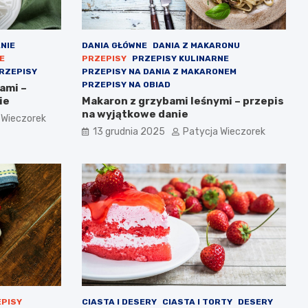
NIE
DANIA GŁÓWNE
DANIA Z MAKARONU
E
PRZEPISY
PRZEPISY KULINARNE
RZEPISY
PRZEPISY NA DANIA Z MAKARONEM
PRZEPISY NA OBIAD
ami –
ie
Makaron z grzybami leśnymi – przepis
na wyjątkowe danie
 Wieczorek
13 grudnia 2025
Patycja Wieczorek
PISY
CIASTA I DESERY
CIASTA I TORTY
DESERY