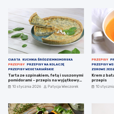
CIASTA
KUCHNIA ŚRÓDZIEMNOMORSKA
PRZEPISY
PR
PRZEPISY
PRZEPISY NA KOLACJĘ
PRZEPISY WE
PRZEPISY WEGETARIAŃSKIE
ZDROWE JEDZ
Tarta ze szpinakiem, fetą i suszonymi
Krem z bat
pomidorami – przepis na wyjątkowy
przepis
smak
10 stycznia 2026
Patycja Wieczorek
10 styczni