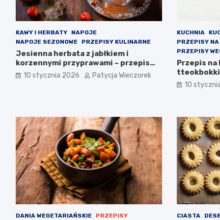
KAWY I HERBATY
NAPOJE
KUCHNIA
KU
NAPOJE SEZONOWE
PRZEPISY KULINARNE
PRZEPISY NA
PRZEPISY WE
Jesienna herbata z jabłkiem i
korzennymi przyprawami – przepis
Przepis na
krok po kroku
tteokbokki
10 stycznia 2026
Patycja Wieczorek
10 styczni
DANIA WEGETARIAŃSKIE
PRZEPISY
CIASTA
DESE