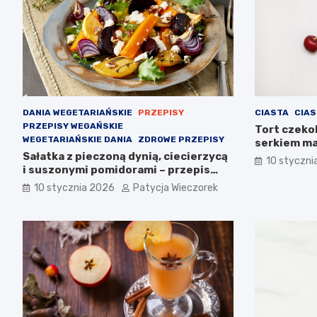
DANIA WEGETARIAŃSKIE
PRZEPISY
CIASTA
CIAS
PRZEPISY WEGAŃSKIE
Tort czekol
WEGETARIAŃSKIE DANIA
ZDROWE PRZEPISY
serkiem ma
Sałatka z pieczoną dynią, ciecierzycą
wyjątkowy
10 styczni
i suszonymi pomidorami – przepis
krok po kroku
10 stycznia 2026
Patycja Wieczorek