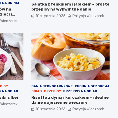
 NA DRINKI
Sałatka z fenkułem i jabłkiem – proste
sów na
przepisy na wykwintne danie
ieci i
10 stycznia 2026
Patycja Wieczorek
 Wieczorek
PISY
DANIA JEDNOGARNKOWE
KUCHNIA SEZONOWA
Y NA OBIAD
OBIAD
PRZEPISY
PRZEPISY NA OBIAD
ki z Ikei
Risotto z dynią i kurczakiem – idealne
danie na jesienne wieczory
 Wieczorek
10 stycznia 2026
Patycja Wieczorek