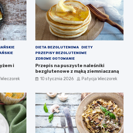
IAŃSKIE
DIETA BEZGLUTENOWA
DIETY
AŃSKIE
PRZEPISY BEZGLUTENOWE
ZDROWE GOTOWANIE
yżem i
Przepis na puszyste naleśniki
bezglutenowe z mąką ziemniaczaną
 Wieczorek
10 stycznia 2026
Patycja Wieczorek