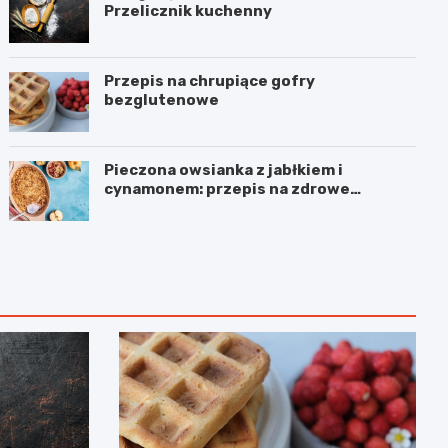
Przelicznik kuchenny
Przepis na chrupiące gofry
bezglutenowe
Pieczona owsianka z jabłkiem i
cynamonem: przepis na zdrowe
śniadanie