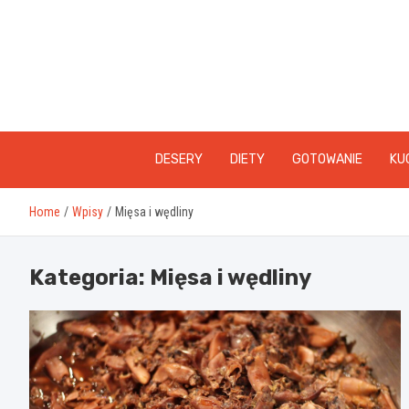
Skip
to
content
DESERY
DIETY
GOTOWANIE
KU
Home
Wpisy
Mięsa i wędliny
Kategoria:
Mięsa i wędliny