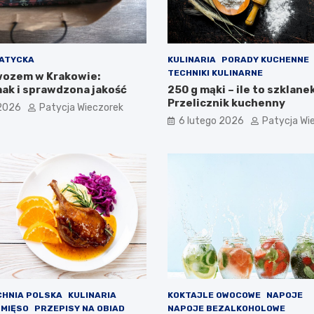
JATYCKA
KULINARIA
PORADY KUCHENNE
TECHNIKI KULINARNE
wozem w Krakowie:
ak i sprawdzona jakość
250 g mąki – ile to szklane
Przelicznik kuchenny
 2026
Patycja Wieczorek
6 lutego 2026
Patycja Wi
CHNIA POLSKA
KULINARIA
KOKTAJLE OWOCOWE
NAPOJE
 MIĘSO
PRZEPISY NA OBIAD
NAPOJE BEZALKOHOLOWE