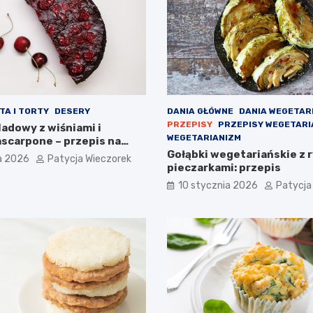
TA I TORTY
DESERY
DANIA GŁÓWNE
DANIA WEGETAR
PRZEPISY
PRZEPISY WEGETARI
adowy z wiśniami i
WEGETARIANIZM
scarpone – przepis na
 deser
Gołąbki wegetariańskie z r
a 2026
Patycja Wieczorek
pieczarkami: przepis
10 stycznia 2026
Patycja