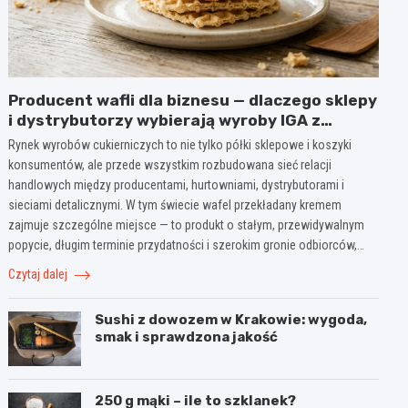
Producent wafli dla biznesu — dlaczego sklepy
i dystrybutorzy wybierają wyroby IGA z
Mogielnicy
Rynek wyrobów cukierniczych to nie tylko półki sklepowe i koszyki
konsumentów, ale przede wszystkim rozbudowana sieć relacji
handlowych między producentami, hurtowniami, dystrybutorami i
sieciami detalicznymi. W tym świecie wafel przekładany kremem
zajmuje szczególne miejsce — to produkt o stałym, przewidywalnym
popycie, długim terminie przydatności i szerokim gronie odbiorców,…
Czytaj dalej
Sushi z dowozem w Krakowie: wygoda,
smak i sprawdzona jakość
250 g mąki – ile to szklanek?