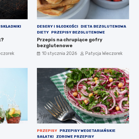
SKŁADNIKI
DESERY I SŁODKOŚCI
DIETA BEZGLUTENOWA
DIETY
PRZEPISY BEZGLUTENOWE
k?
Przepis na chrupiące gofry
bezglutenowe
eczorek
10 stycznia 2026
Patycja Wieczorek
PRZEPISY
PRZEPISY WEGETARIAŃSKIE
SAŁATKI
ZDROWE PRZEPISY