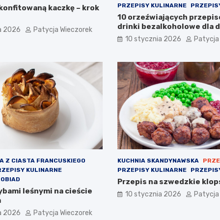
PRZEPISY KULINARNE
PRZEPISY
 konfitowaną kaczkę – krok
10 orzeźwiających przepi
drinki bezalkoholowe dla dz
a 2026
Patycja Wieczorek
dorosłych
10 stycznia 2026
Patycja
A Z CIASTA FRANCUSKIEGO
KUCHNIA SKANDYNAWSKA
PRZE
RZEPISY KULINARNE
PRZEPISY KULINARNE
PRZEPIS
 OBIAD
Przepis na szwedzkie klopsi
ybami leśnymi na cieście
10 stycznia 2026
Patycja
m
a 2026
Patycja Wieczorek