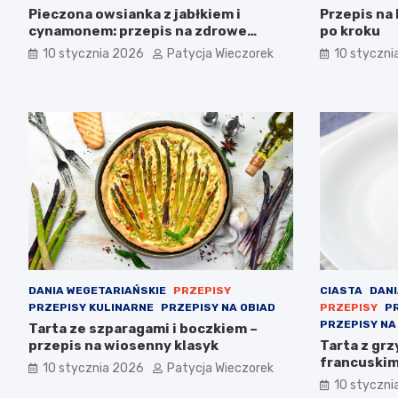
Pieczona owsianka z jabłkiem i
Przepis na
cynamonem: przepis na zdrowe
po kroku
śniadanie
10 stycznia 2026
Patycja Wieczorek
10 styczni
DANIA WEGETARIAŃSKIE
PRZEPISY
CIASTA
DANI
PRZEPISY KULINARNE
PRZEPISY NA OBIAD
PRZEPISY
P
PRZEPISY NA
Tarta ze szparagami i boczkiem –
przepis na wiosenny klasyk
Tarta z grz
francuski
10 stycznia 2026
Patycja Wieczorek
10 styczni