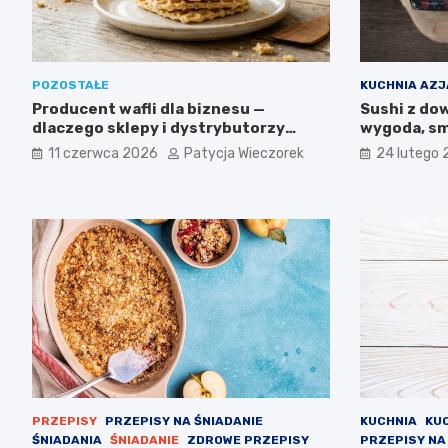
POZOSTAŁE
KUCHNIA AZ
Producent wafli dla biznesu —
Sushi z do
dlaczego sklepy i dystrybutorzy
wygoda, sm
wybierają wyroby IGA z Mogielnicy
11 czerwca 2026
Patycja Wieczorek
24 lutego
PRZEPISY
PRZEPISY NA ŚNIADANIE
KUCHNIA
KU
ŚNIADANIA
ŚNIADANIE
ZDROWE PRZEPISY
PRZEPISY NA