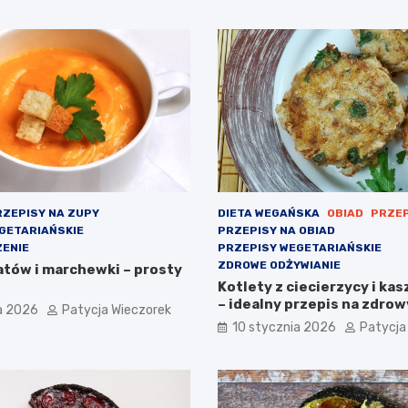
ZEPISY NA ZUPY
DIETA WEGAŃSKA
OBIAD
PRZEP
GETARIAŃSKIE
PRZEPISY NA OBIAD
ENIE
PRZEPISY WEGETARIAŃSKIE
ZDROWE ODŻYWIANIE
atów i marchewki – prosty
Kotlety z ciecierzycy i kas
– idealny przepis na zdrow
a 2026
Patycja Wieczorek
10 stycznia 2026
Patycja