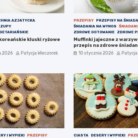
CHNIA AZJATYCKA
PRZEPISY
PRZEPISY NA ŚNIADA
 ZUPY
ŚNIADANIA NA WYNOS
ŚNIADANI
GETARIAŃSKIE
ZDROWE GOTOWANIE
ZDROWE P
 koreańskie kluski ryżowe
Muffinki jajeczne z warzyw
przepis na zdrowe śniadan
a 2026
Patycja Wieczorek
10 stycznia 2026
Patycja
RY I WYPIEKI
PRZEPISY
CIASTA
DESERY I WYPIEKI
PRZE