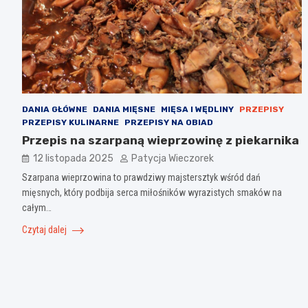
DANIA GŁÓWNE
DANIA MIĘSNE
MIĘSA I WĘDLINY
PRZEPISY
PRZEPISY KULINARNE
PRZEPISY NA OBIAD
Przepis na szarpaną wieprzowinę z piekarnika
12 listopada 2025
Patycja Wieczorek
Szarpana wieprzowina to prawdziwy majstersztyk wśród dań
mięsnych, który podbija serca miłośników wyrazistych smaków na
całym…
Czytaj dalej