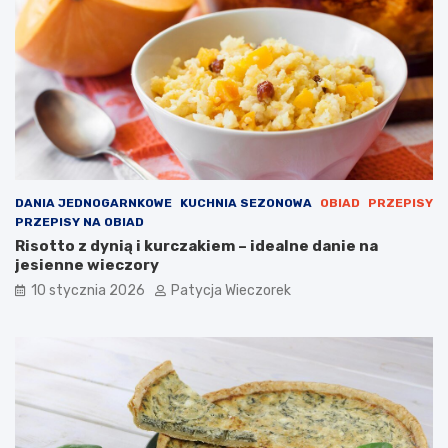
DANIA JEDNOGARNKOWE
KUCHNIA SEZONOWA
OBIAD
PRZEPISY
PRZEPISY NA OBIAD
Risotto z dynią i kurczakiem – idealne danie na
jesienne wieczory
10 stycznia 2026
Patycja Wieczorek