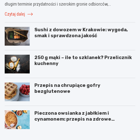
długim terminie przydatności i szerokim gronie odbiorców,…
Czytaj dalej
Sushi z dowozem w Krakowie: wygoda,
smak i sprawdzona jakość
250 g mąki – ile to szklanek? Przelicznik
kuchenny
Przepis na chrupiące gofry
bezglutenowe
Pieczona owsianka z jabłkiem i
cynamonem: przepis na zdrowe
śniadanie