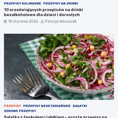
PRZEPISY KULINARNE
PRZEPISY NA DRINKI
10 orzeźwiających przepisów na drinki
bezalkoholowe dla dzieci i dorosłych
10 stycznia 2026
Patycja Wieczorek
PRZEPISY
PRZEPISY WEGETARIAŃSKIE
SAŁATKI
ZDROWE PRZEPISY
Sałatka z fenkułem i jabłkiem – proste przepisy na