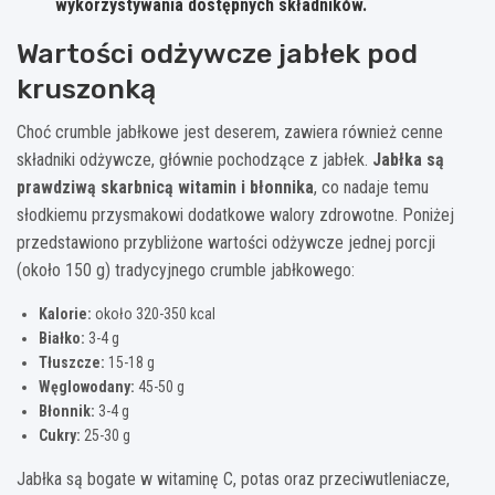
wykorzystywania dostępnych składników.
Wartości odżywcze jabłek pod
kruszonką
Choć crumble jabłkowe jest deserem, zawiera również cenne
składniki odżywcze, głównie pochodzące z jabłek.
Jabłka są
prawdziwą skarbnicą witamin i błonnika
, co nadaje temu
słodkiemu przysmakowi dodatkowe walory zdrowotne. Poniżej
przedstawiono przybliżone wartości odżywcze jednej porcji
(około 150 g) tradycyjnego crumble jabłkowego:
Kalorie:
około 320-350 kcal
Białko:
3-4 g
Tłuszcze:
15-18 g
Węglowodany:
45-50 g
Błonnik:
3-4 g
Cukry:
25-30 g
Jabłka są bogate w witaminę C, potas oraz przeciwutleniacze,