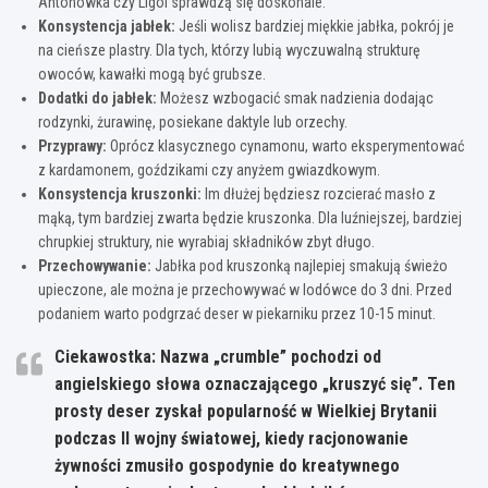
Antonówka czy Ligol sprawdzą się doskonale.
Konsystencja jabłek:
Jeśli wolisz bardziej miękkie jabłka, pokrój je
na cieńsze plastry. Dla tych, którzy lubią wyczuwalną strukturę
owoców, kawałki mogą być grubsze.
Dodatki do jabłek:
Możesz wzbogacić smak nadzienia dodając
rodzynki, żurawinę, posiekane daktyle lub orzechy.
Przyprawy:
Oprócz klasycznego cynamonu, warto eksperymentować
z kardamonem, goździkami czy anyżem gwiazdkowym.
Konsystencja kruszonki:
Im dłużej będziesz rozcierać masło z
mąką, tym bardziej zwarta będzie kruszonka. Dla luźniejszej, bardziej
chrupkiej struktury, nie wyrabiaj składników zbyt długo.
Przechowywanie:
Jabłka pod kruszonką najlepiej smakują świeżo
upieczone, ale można je przechowywać w lodówce do 3 dni. Przed
podaniem warto podgrzać deser w piekarniku przez 10-15 minut.
Ciekawostka:
Nazwa „crumble” pochodzi od
angielskiego słowa oznaczającego „kruszyć się”. Ten
prosty deser zyskał popularność w Wielkiej Brytanii
podczas II wojny światowej, kiedy racjonowanie
żywności zmusiło gospodynie do kreatywnego