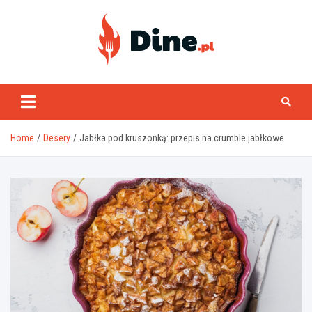
Skip
to
content
www.dine.pl
Home
Desery
Jabłka pod kruszonką: przepis na crumble jabłkowe