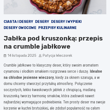
CIASTA I DESERY
DESERY
DESERY I WYPIEKI
DESERY OWOCOWE
PRZEPISY KULINARNE
Jabłka pod kruszonką: przepis
na crumble jabłkowe
14 listopada 2025
Patycja Wieczorek
Crumble jabłkowe to klasyczny deser, który swoim aromatem
cynamonu i słodkim smakiem rozgrzewa serce i duszę.
Idealne
na chłodne jesienne wieczory
, kiedy za oknem szaruga, a w
domu chcemy stworzyć przytulną atmosferę. Połączenie
soczystych, lekko kwaskowych jabłek z chrupiącą, maślaną
kruszonką tworzy harmonię smaków, która zadowoli nawet
najbardziej wymagające podniebienia. Ten prosty deser ma swoje
korzenie w kuchni brytyjskiej, ale zdobył popularność na całym