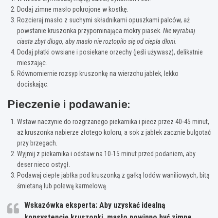
Dodaj zimne masło pokrojone w kostkę.
Rozcieraj masło z suchymi składnikami opuszkami palców, aż
powstanie kruszonka przypominająca mokry piasek.
Nie wyrabiaj
ciasta zbyt długo, aby masło nie roztopiło się od ciepła dłoni.
Dodaj płatki owsiane i posiekane orzechy (jeśli używasz), delikatnie
mieszając.
Równomiernie rozsyp kruszonkę na wierzchu jabłek, lekko
dociskając.
Pieczenie i podawanie:
Wstaw naczynie do rozgrzanego piekarnika i piecz przez 40-45 minut,
aż kruszonka nabierze złotego koloru, a sok z jabłek zacznie bulgotać
przy brzegach.
Wyjmij z piekarnika i odstaw na 10-15 minut przed podaniem, aby
deser nieco ostygł.
Podawaj ciepłe jabłka pod kruszonką z gałką lodów waniliowych, bitą
śmietaną lub polewą karmelową.
Wskazówka eksperta:
Aby uzyskać idealną
konsystencję kruszonki, masło powinno być zimne,