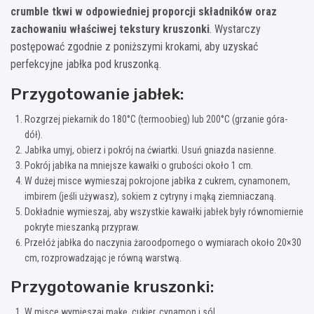
crumble tkwi w odpowiedniej proporcji składników oraz
zachowaniu właściwej tekstury kruszonki
. Wystarczy
postępować zgodnie z poniższymi krokami, aby uzyskać
perfekcyjne jabłka pod kruszonką.
Przygotowanie jabłek:
Rozgrzej piekarnik do 180°C (termoobieg) lub 200°C (grzanie góra-
dół).
Jabłka umyj, obierz i pokrój na ćwiartki. Usuń gniazda nasienne.
Pokrój jabłka na mniejsze kawałki o grubości około 1 cm.
W dużej misce wymieszaj pokrojone jabłka z cukrem, cynamonem,
imbirem (jeśli używasz), sokiem z cytryny i mąką ziemniaczaną.
Dokładnie wymieszaj, aby wszystkie kawałki jabłek były równomiernie
pokryte mieszanką przypraw.
Przełóż jabłka do naczynia żaroodpornego o wymiarach około 20×30
cm, rozprowadzając je równą warstwą.
Przygotowanie kruszonki:
W misce wymieszaj mąkę, cukier, cynamon i sól.