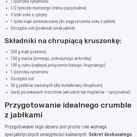
1 łyżeczka cynamonu
1/2 łyżeczki mielonego imbiru (opcjonalnie)
2 łyżki soku z cytryny
1 łyżka mąki ziemniaczanej (do zagęszczenia soku z jabłek)
Szczypta soli (podkreśli smak jabłek)
Składniki na chrupiącą kruszonkę:
200 g mąki pszennej
150 g masła (zimnego, pokrojonego w kostkę)
100 g cukru (najlepiej połączenie białego i brązowego)
1 łyżeczka cynamonu
Szczypta soli
50 g płatków owsianych (dla dodatkowej chrupkości)
Garść posiekanych orzechów (włoskich lub migdałów – opcjonalnie)
Przygotowanie idealnego crumble
z jabłkami
Przygotowanie tego deseru jest proste i nie wymaga
specjalistycznych umiejętności kulinarnych.
Sekret doskonałego