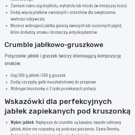
Zamiast cukru użyj ksylitolu, erytrytolu lub miodu (w mniejszej ilości)
Dodaj więcej płatków owsianych i orzechów dla zwiększenia
wartości odżywczej
Możesz wzbogacić jabłka garścią świeżych lub suszonych jagód,
które dodadzą smaku i dostarczą antyoksydantów
Crumble jabłkowo-gruszkowe
Połączenie jabłek i gruszek tworzy interesującą kompozycję
smaków:
Użyj 500 g jabłek i 500 g gruszek
Dodaj szczyptę gałki muszkatołowej do przypraw
Wzbogać kruszonkę o 2 łyżki posiekanych pistacji
Wskazówki dla perfekcyjnych
jabłek zapiekanych pod kruszonką
Wybór jabłek:
Najlepsze do crumble są kwaśne, twarde odmiany
jabłek, które nie rozpadną się podczas pieczenia. Szara Reneta,