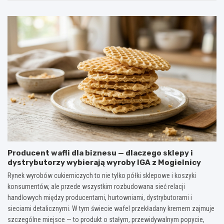
Producent wafli dla biznesu — dlaczego sklepy i
dystrybutorzy wybierają wyroby IGA z Mogielnicy
Rynek wyrobów cukierniczych to nie tylko półki sklepowe i koszyki
konsumentów, ale przede wszystkim rozbudowana sieć relacji
handlowych między producentami, hurtowniami, dystrybutorami i
sieciami detalicznymi. W tym świecie wafel przekładany kremem zajmuje
szczególne miejsce — to produkt o stałym, przewidywalnym popycie,