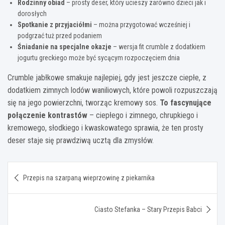
Rodzinny obiad
– prosty deser, który ucieszy zarówno dzieci jak i
dorosłych
Spotkanie z przyjaciółmi
– można przygotować wcześniej i
podgrzać tuż przed podaniem
Śniadanie na specjalne okazje
– wersja fit crumble z dodatkiem
jogurtu greckiego może być sycącym rozpoczęciem dnia
Crumble jabłkowe smakuje najlepiej, gdy jest jeszcze ciepłe, z
dodatkiem zimnych lodów waniliowych, które powoli rozpuszczają
się na jego powierzchni, tworząc kremowy sos.
To fascynujące
połączenie kontrastów
– ciepłego i zimnego, chrupkiego i
kremowego, słodkiego i kwaskowatego sprawia, że ten prosty
deser staje się prawdziwą ucztą dla zmysłów.
Nawigacja
Przepis na szarpaną wieprzowinę z piekarnika
wpisu
Ciasto Stefanka – Stary Przepis Babci