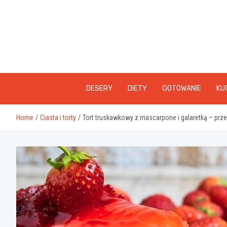
Skip
to
content
DESERY
DIETY
GOTOWANIE
KU
Home
Ciasta i torty
Tort truskawkowy z mascarpone i galaretką – prze