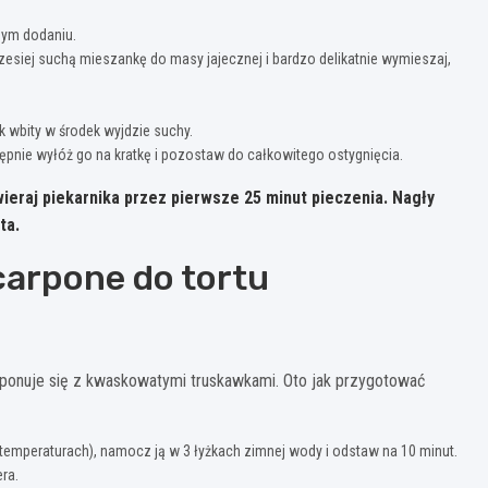
żdym dodaniu.
zesiej suchą mieszankę do masy jajecznej i bardzo delikatnie wymieszaj,
k wbity w środek wyjdzie suchy.
tępnie wyłóż go na kratkę i pozostaw do całkowitego ostygnięcia.
twieraj piekarnika przez pierwsze 25 minut pieczenia.
Nagły
ta.
arpone do tortu
omponuje się z kwaskowatymi truskawkami. Oto jak przygotować
 temperaturach), namocz ją w 3 łyżkach zimnej wody i odstaw na 10 minut.
ra.