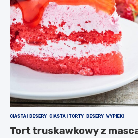
CIASTA I DESERY
CIASTA I TORTY
DESERY
WYPIEKI
Tort truskawkowy z mascar