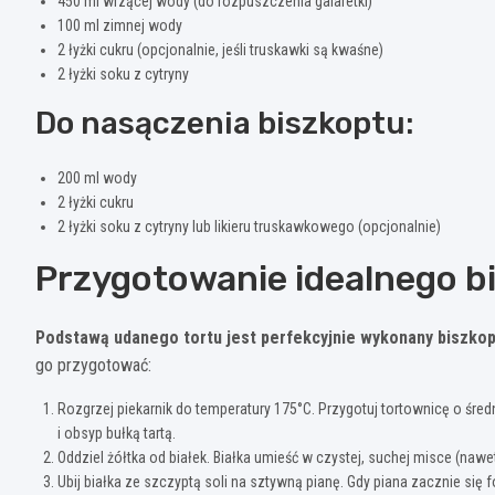
450 ml wrzącej wody (do rozpuszczenia galaretki)
100 ml zimnej wody
2 łyżki cukru (opcjonalnie, jeśli truskawki są kwaśne)
2 łyżki soku z cytryny
Do nasączenia biszkoptu:
200 ml wody
2 łyżki cukru
2 łyżki soku z cytryny lub likieru truskawkowego (opcjonalnie)
Przygotowanie idealnego b
Podstawą udanego tortu jest perfekcyjnie wykonany biszkop
go przygotować:
Rozgrzej piekarnik do temperatury 175°C. Przygotuj tortownicę o śred
i obsyp bułką tartą.
Oddziel żółtka od białek. Białka umieść w czystej, suchej misce (naw
Ubij białka ze szczyptą soli na sztywną pianę. Gdy piana zacznie się