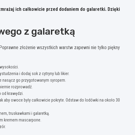
mrażaj ich całkowicie przed dodaniem do galaretki. Dzięki
wego z galaretką
oprawne złożenie wszystkich warstw zapewni nie tylko piękny
 wysokości.
udzenia i dodaj sok z cytryny lub likier.
adnie nasącz go przygotowanym syropem.
iernie rozprowadź.
 od krawędzi.
, tak aby owoce były całkowicie pokryte. Odstaw do lodówki na około 30
mem, truskawkami i galaretką.
ałym kremem mascarpone.
zór.