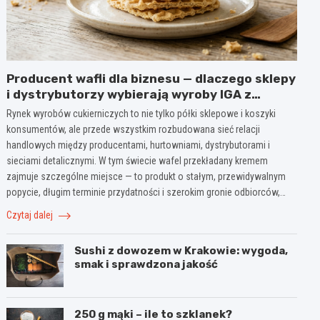
Producent wafli dla biznesu — dlaczego sklepy
i dystrybutorzy wybierają wyroby IGA z
Mogielnicy
Rynek wyrobów cukierniczych to nie tylko półki sklepowe i koszyki
konsumentów, ale przede wszystkim rozbudowana sieć relacji
handlowych między producentami, hurtowniami, dystrybutorami i
sieciami detalicznymi. W tym świecie wafel przekładany kremem
zajmuje szczególne miejsce — to produkt o stałym, przewidywalnym
popycie, długim terminie przydatności i szerokim gronie odbiorców,…
Czytaj dalej
Sushi z dowozem w Krakowie: wygoda,
smak i sprawdzona jakość
250 g mąki – ile to szklanek?