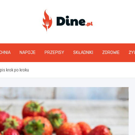
www.dine.pl
CHNIA
NAPOJE
PRZEPISY
SKŁADNIKI
ZDROWIE
ŻY
pis krok po kroku