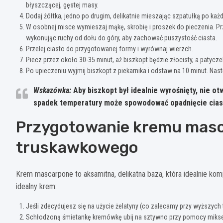
błyszczącej, gęstej masy.
Dodaj żółtka, jedno po drugim, delikatnie mieszając szpatułką po ka
W osobnej misce wymieszaj mąkę, skrobię i proszek do pieczenia. Pr
wykonując ruchy od dołu do góry, aby zachować puszystość ciasta.
Przelej ciasto do przygotowanej formy i wyrównaj wierzch.
Piecz przez około 30-35 minut, aż biszkopt będzie złocisty, a patycze
Po upieczeniu wyjmij biszkopt z piekarnika i odstaw na 10 minut. Nas
Wskazówka:
Aby biszkopt był idealnie wyrośnięty, nie o
spadek temperatury może spowodować opadnięcie cias
Przygotowanie kremu masc
truskawkowego
Krem mascarpone to aksamitna, delikatna baza, która idealnie k
idealny krem:
Jeśli zdecydujesz się na użycie żelatyny (co zalecamy przy wyższych
Schłodzoną śmietankę kremówkę ubij na sztywno przy pomocy mikse