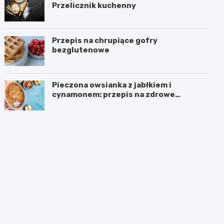
Przelicznik kuchenny
Przepis na chrupiące gofry
bezglutenowe
Pieczona owsianka z jabłkiem i
cynamonem: przepis na zdrowe
śniadanie