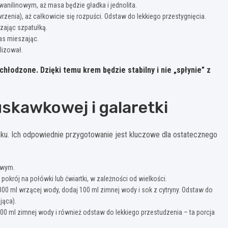
nilinowym, aż masa będzie gładka i jednolita.
wrzenia), aż całkowicie się rozpuści. Odstaw do lekkiego przestygnięcia.
zając szpatułką.
zas mieszając.
lizował.
schłodzone.
Dzięki temu krem będzie stabilny i nie „spłynie” z
skawkowej i galaretki
maku. Ich odpowiednie przygotowanie jest kluczowe dla ostatecznego
rowym.
pokrój na połówki lub ćwiartki, w zależności od wielkości.
300 ml wrzącej wody, dodaj 100 ml zimnej wody i sok z cytryny. Odstaw do
jąca).
00 ml zimnej wody i również odstaw do lekkiego przestudzenia – ta porcja