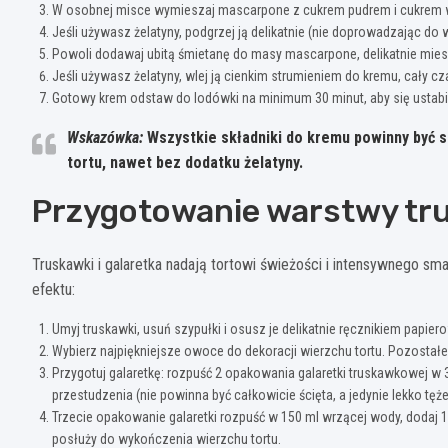
W osobnej misce wymieszaj mascarpone z cukrem pudrem i cukrem wa
Jeśli używasz żelatyny, podgrzej ją delikatnie (nie doprowadzając do 
Powoli dodawaj ubitą śmietanę do masy mascarpone, delikatnie mies
Jeśli używasz żelatyny, wlej ją cienkim strumieniem do kremu, cały c
Gotowy krem odstaw do lodówki na minimum 30 minut, aby się ustabi
Wskazówka:
Wszystkie składniki do kremu powinny być 
tortu, nawet bez dodatku żelatyny.
Przygotowanie warstwy tru
Truskawki i galaretka nadają tortowi świeżości i intensywnego s
efektu:
Umyj truskawki, usuń szypułki i osusz je delikatnie ręcznikiem papie
Wybierz najpiękniejsze owoce do dekoracji wierzchu tortu. Pozostałe 
Przygotuj galaretkę: rozpuść 2 opakowania galaretki truskawkowej w 
przestudzenia (nie powinna być całkowicie ścięta, a jedynie lekko tęże
Trzecie opakowanie galaretki rozpuść w 150 ml wrzącej wody, dodaj 1
posłuży do wykończenia wierzchu tortu.