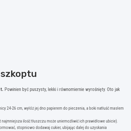
iszkoptu
t.
Powinien być puszysty, lekki i równomiernie wyrośnięty. Oto jak
nicy 24-26 cm, wyłóż jej dno papierem do pieczenia, a boki natłuść masłem
et najmniejsza ilość tłuszczu może uniemożliwić ich prawidłowe ubicie).
 formować, stopniowo dodawaj cukier, ubijając dalej do uzyskania