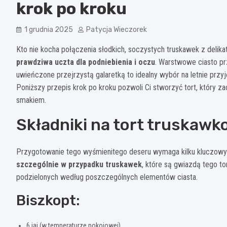
krok po kroku
1 grudnia 2025
Patycja Wieczorek
Kto nie kocha połączenia słodkich, soczystych truskawek z deli
prawdziwa uczta dla podniebienia i oczu
. Warstwowe ciasto p
uwieńczone przejrzystą galaretką to idealny wybór na letnie przyj
Poniższy przepis krok po kroku pozwoli Ci stworzyć tort, który 
smakiem.
Składniki na tort truskaw
Przygotowanie tego wyśmienitego deseru wymaga kilku kluczowy
szczególnie w przypadku truskawek
, które są gwiazdą tego to
podzielonych według poszczególnych elementów ciasta.
Biszkopt:
6 jaj (w temperaturze pokojowej)