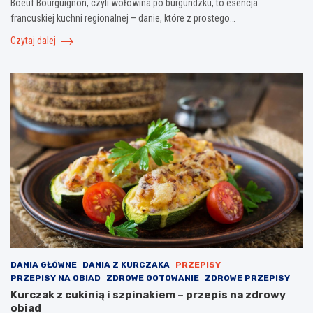
Boeuf Bourguignon, czyli wołowina po burgundzku, to esencja
francuskiej kuchni regionalnej – danie, które z prostego…
Czytaj dalej
DANIA GŁÓWNE
DANIA Z KURCZAKA
PRZEPISY
PRZEPISY NA OBIAD
ZDROWE GOTOWANIE
ZDROWE PRZEPISY
Kurczak z cukinią i szpinakiem – przepis na zdrowy
obiad