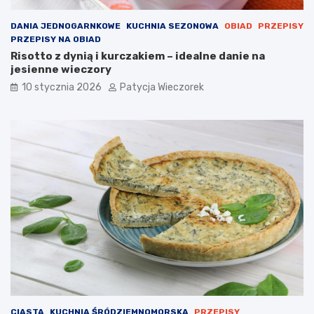
DANIA JEDNOGARNKOWE
KUCHNIA SEZONOWA
OBIAD
PRZEPISY
PRZEPISY NA OBIAD
Risotto z dynią i kurczakiem – idealne danie na
jesienne wieczory
10 stycznia 2026
Patycja Wieczorek
CIASTA
KUCHNIA ŚRÓDZIEMNOMORSKA
PRZEPISY