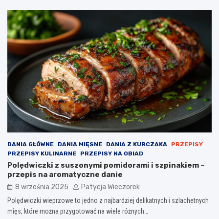
DANIA GŁÓWNE
DANIA MIĘSNE
DANIA Z KURCZAKA
PRZEPISY
PRZEPISY KULINARNE
PRZEPISY NA OBIAD
Polędwiczki z suszonymi pomidorami i szpinakiem –
przepis na aromatyczne danie
8 września 2025
Patycja Wieczorek
Polędwiczki wieprzowe to jedno z najbardziej delikatnych i szlachetnych
mięs, które można przygotować na wiele różnych…