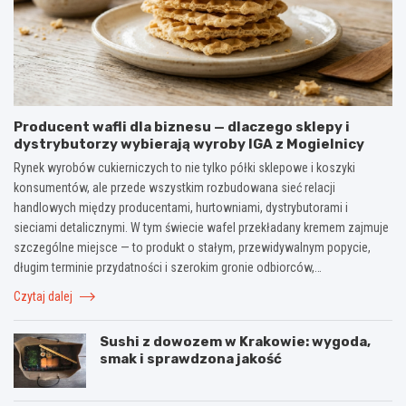
Producent wafli dla biznesu — dlaczego sklepy i
dystrybutorzy wybierają wyroby IGA z Mogielnicy
Rynek wyrobów cukierniczych to nie tylko półki sklepowe i koszyki
konsumentów, ale przede wszystkim rozbudowana sieć relacji
handlowych między producentami, hurtowniami, dystrybutorami i
sieciami detalicznymi. W tym świecie wafel przekładany kremem zajmuje
szczególne miejsce — to produkt o stałym, przewidywalnym popycie,
długim terminie przydatności i szerokim gronie odbiorców,…
Czytaj dalej
Sushi z dowozem w Krakowie: wygoda,
smak i sprawdzona jakość