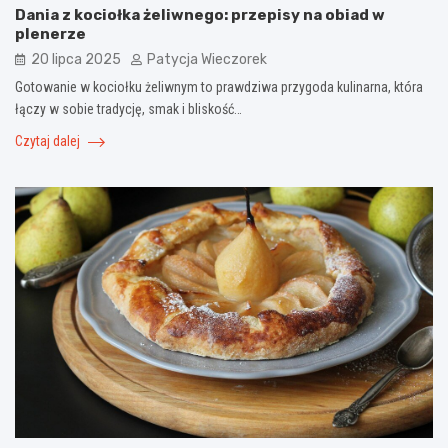
Dania z kociołka żeliwnego: przepisy na obiad w
plenerze
20 lipca 2025
Patycja Wieczorek
Gotowanie w kociołku żeliwnym to prawdziwa przygoda kulinarna, która
łączy w sobie tradycję, smak i bliskość…
Czytaj dalej