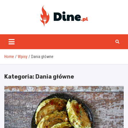
Skip
to
content
www.dine.pl
Home
Wpisy
Dania główne
Kategoria:
Dania główne