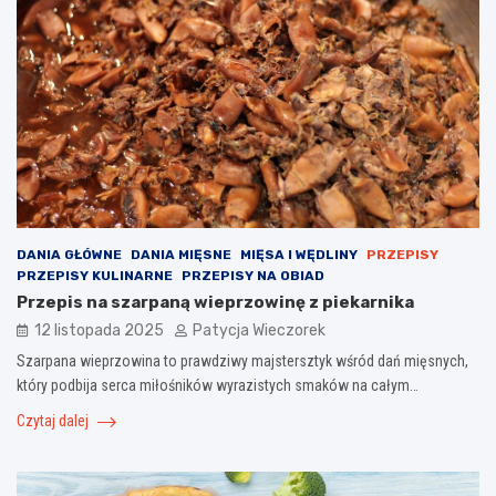
DANIA GŁÓWNE
DANIA MIĘSNE
MIĘSA I WĘDLINY
PRZEPISY
PRZEPISY KULINARNE
PRZEPISY NA OBIAD
Przepis na szarpaną wieprzowinę z piekarnika
12 listopada 2025
Patycja Wieczorek
Szarpana wieprzowina to prawdziwy majstersztyk wśród dań mięsnych,
który podbija serca miłośników wyrazistych smaków na całym…
Czytaj dalej