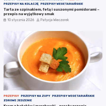
PRZEPISY NA KOLACJĘ
PRZEPISY WEGETARIAŃSKIE
Tarta ze szpinakiem, fetą i suszonymi pomidorami –
przepis na wyjątkowy smak
10 stycznia 2026
Patycja Wieczorek
PRZEPISY
PRZEPISY NA ZUPY
PRZEPISY WEGETARIAŃSKIE
ZDROWE JEDZENIE
Krem z batatów i marchewki – prosty przepis