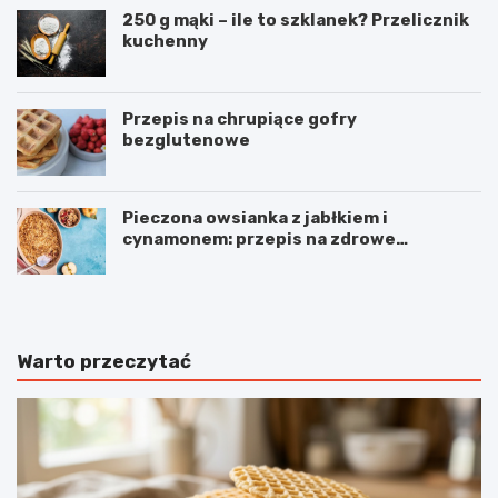
250 g mąki – ile to szklanek? Przelicznik
kuchenny
Przepis na chrupiące gofry
bezglutenowe
Pieczona owsianka z jabłkiem i
cynamonem: przepis na zdrowe
śniadanie
Warto przeczytać