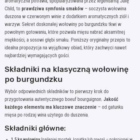
aromatyczna potrawa, spopularyzowana przez legendarną Julię
Child, to
prawdziwa symfonia smaków
– soczysta wołowina
duszona w czerwonym winie z dodatkiem aromatycznych ziół i
warzyw. Sekret doskonałej wołowiny po burgundzku tkwi w
powolnym gotowaniu, które pozwala mięsu nabrać aksamitnej
miękkości, a sosowi głębi smaku. Poniższy oryginalny przepis to
idealna propozycja na wyjątkowy obiad, który zachwyci nawet
najbardziej wymagających gości.
Składniki na klasyczną wołowinę
po burgundzku
Wybór odpowiednich składników to pierwszy krok do
przygotowania autentycznego boeuf bourguignon.
Jakość
każdego elementu ma kluczowe znaczenie
– od gatunku
mięsa po rodzaj wina użytego do duszenia.
Składniki główne:
1,5 kg wołowiny
(najlepiej mostek, łopatka lub pręga) – pokrojonej w