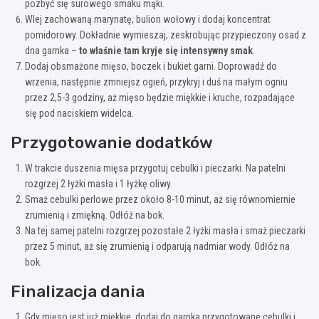
pozbyć się surowego smaku mąki.
Wlej zachowaną marynatę, bulion wołowy i dodaj koncentrat
pomidorowy. Dokładnie wymieszaj, zeskrobując przypieczony osad z
dna garnka –
to właśnie tam kryje się intensywny smak
.
Dodaj obsmażone mięso, boczek i bukiet garni. Doprowadź do
wrzenia, następnie zmniejsz ogień, przykryj i duś na małym ogniu
przez 2,5-3 godziny, aż mięso będzie miękkie i kruche, rozpadające
się pod naciskiem widelca.
Przygotowanie dodatków
W trakcie duszenia mięsa przygotuj cebulki i pieczarki. Na patelni
rozgrzej 2 łyżki masła i 1 łyżkę oliwy.
Smaż cebulki perlowe przez około 8-10 minut, aż się równomiernie
zrumienią i zmiękną. Odłóż na bok.
Na tej samej patelni rozgrzej pozostałe 2 łyżki masła i smaż pieczarki
przez 5 minut, aż się zrumienią i odparują nadmiar wody. Odłóż na
bok.
Finalizacja dania
Gdy mięso jest już miękkie, dodaj do garnka przygotowane cebulki i