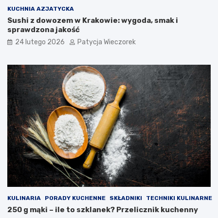
KUCHNIA AZJATYCKA
Sushi z dowozem w Krakowie: wygoda, smak i
sprawdzona jakość
24 lutego 2026
Patycja Wieczorek
KULINARIA
PORADY KUCHENNE
SKŁADNIKI
TECHNIKI KULINARNE
250 g mąki – ile to szklanek? Przelicznik kuchenny