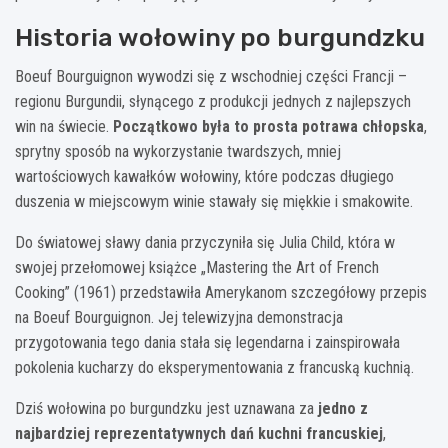
Historia wołowiny po burgundzku
Boeuf Bourguignon wywodzi się z wschodniej części Francji –
regionu Burgundii, słynącego z produkcji jednych z najlepszych
win na świecie.
Początkowo była to prosta potrawa chłopska
,
sprytny sposób na wykorzystanie twardszych, mniej
wartościowych kawałków wołowiny, które podczas długiego
duszenia w miejscowym winie stawały się miękkie i smakowite.
Do światowej sławy dania przyczyniła się Julia Child, która w
swojej przełomowej książce „Mastering the Art of French
Cooking” (1961) przedstawiła Amerykanom szczegółowy przepis
na Boeuf Bourguignon. Jej telewizyjna demonstracja
przygotowania tego dania stała się legendarna i zainspirowała
pokolenia kucharzy do eksperymentowania z francuską kuchnią.
Dziś wołowina po burgundzku jest uznawana za
jedno z
najbardziej reprezentatywnych dań kuchni francuskiej
,