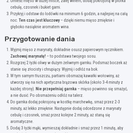
Umieść mięso w dużej misce, zalej winem, dodaj pokrojoną w piórka
cebulę, czosnek i bukiet garni.
Przykryj i odstaw do lodówki na minimum 6 godzin, a najlepiej na całą
noc.
Ten czas jest kluczowy
– dzięki niemu mięso zmięknie i
głęboko nasiąknie aromatem wina.
Przygotowanie dania
Wyjmij mięso z marynaty, dokładnie osusz papierowym ręcznikiem.
Zachowaj marynatę!
– to podstawa twojego sosu.
Rozgrzej 2 łyżki oliwy w dużym żeliwnym garnku. Podsmaż boczek aż
stanie się złocisty i chrupiący. Wyjmij i odłóż na bok.
W tym samym tłuszczu, partiami obsmażaj kawałki wołowiny, aż
utworzy się na nich apetyczna brązowa skórka (około 3-4 minuty z
każdej strony).
Nie przepełniaj garnka
– mięso powinno się smażyć,
a nie dusić. Po obsmażeniu odłóż na talerz.
Do garnka dodaj pokrojoną w kostkę marchewkę, smaż przez 2-3
minuty, aż lekko zmięknie. Następnie dodaj odcedzone z marynaty
cebulę i czosnek, smaż przez kolejne 2 minuty, aż staną się
aromatyczne.
Dodaj 3 łyżki mąki, wymieszaj dokładnie i smaż przez 1 minutę, aby