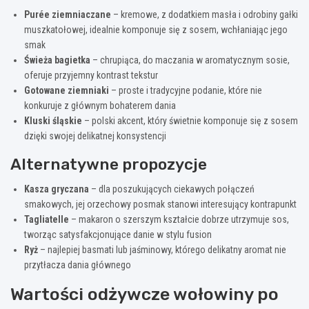
Purée ziemniaczane
– kremowe, z dodatkiem masła i odrobiny gałki
muszkatołowej, idealnie komponuje się z sosem, wchłaniając jego
smak
Świeża bagietka
– chrupiąca, do maczania w aromatycznym sosie,
oferuje przyjemny kontrast tekstur
Gotowane ziemniaki
– proste i tradycyjne podanie, które nie
konkuruje z głównym bohaterem dania
Kluski śląskie
– polski akcent, który świetnie komponuje się z sosem
dzięki swojej delikatnej konsystencji
Alternatywne propozycje
Kasza gryczana
– dla poszukujących ciekawych połączeń
smakowych, jej orzechowy posmak stanowi interesujący kontrapunkt
Tagliatelle
– makaron o szerszym kształcie dobrze utrzymuje sos,
tworząc satysfakcjonujące danie w stylu fusion
Ryż
– najlepiej basmati lub jaśminowy, którego delikatny aromat nie
przytłacza dania głównego
Wartości odżywcze wołowiny po