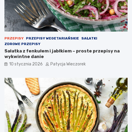
PRZEPISY
PRZEPISY WEGETARIAŃSKIE
SAŁATKI
ZDROWE PRZEPISY
Sałatka z fenkułem i jabłkiem – proste przepisy na
wykwintne danie
10 stycznia 2026
Patycja Wieczorek