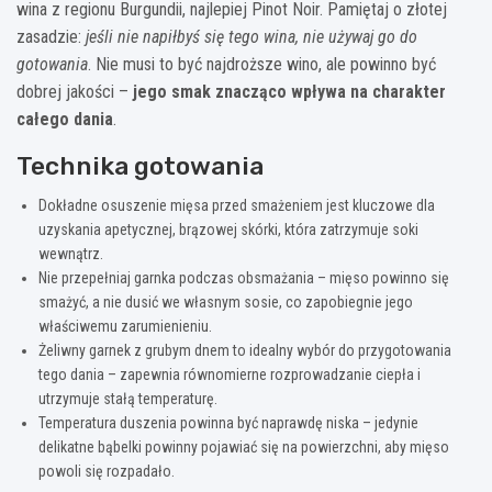
wina z regionu Burgundii, najlepiej Pinot Noir. Pamiętaj o złotej
zasadzie:
jeśli nie napiłbyś się tego wina, nie używaj go do
gotowania
. Nie musi to być najdroższe wino, ale powinno być
dobrej jakości –
jego smak znacząco wpływa na charakter
całego dania
.
Technika gotowania
Dokładne osuszenie mięsa przed smażeniem jest kluczowe dla
uzyskania apetycznej, brązowej skórki, która zatrzymuje soki
wewnątrz.
Nie przepełniaj garnka podczas obsmażania – mięso powinno się
smażyć, a nie dusić we własnym sosie, co zapobiegnie jego
właściwemu zarumienieniu.
Żeliwny garnek z grubym dnem to idealny wybór do przygotowania
tego dania – zapewnia równomierne rozprowadzanie ciepła i
utrzymuje stałą temperaturę.
Temperatura duszenia powinna być naprawdę niska – jedynie
delikatne bąbelki powinny pojawiać się na powierzchni, aby mięso
powoli się rozpadało.