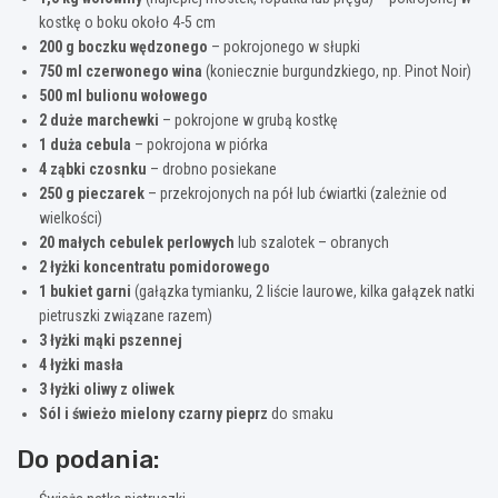
kostkę o boku około 4-5 cm
200 g boczku wędzonego
– pokrojonego w słupki
750 ml czerwonego wina
(koniecznie burgundzkiego, np. Pinot Noir)
500 ml bulionu wołowego
2 duże marchewki
– pokrojone w grubą kostkę
1 duża cebula
– pokrojona w piórka
4 ząbki czosnku
– drobno posiekane
250 g pieczarek
– przekrojonych na pół lub ćwiartki (zależnie od
wielkości)
20 małych cebulek perlowych
lub szalotek – obranych
2 łyżki koncentratu pomidorowego
1 bukiet garni
(gałązka tymianku, 2 liście laurowe, kilka gałązek natki
pietruszki związane razem)
3 łyżki mąki pszennej
4 łyżki masła
3 łyżki oliwy z oliwek
Sól i świeżo mielony czarny pieprz
do smaku
Do podania: