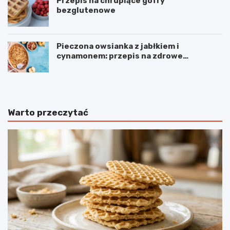
Przepis na chrupiące gofry
bezglutenowe
Pieczona owsianka z jabłkiem i
cynamonem: przepis na zdrowe
śniadanie
Warto przeczytać