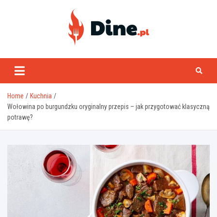
Skip
to
content
www.dine.pl
Home
Kuchnia
Wołowina po burgundzku oryginalny przepis – jak przygotować klasyczną
potrawę?