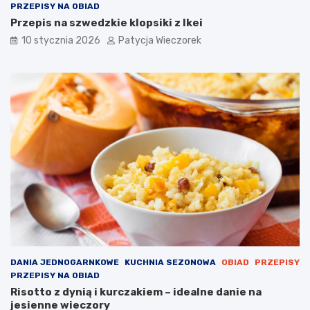
PRZEPISY NA OBIAD
Przepis na szwedzkie klopsiki z Ikei
10 stycznia 2026
Patycja Wieczorek
DANIA JEDNOGARNKOWE
KUCHNIA SEZONOWA
OBIAD
PRZEPISY
PRZEPISY NA OBIAD
Risotto z dynią i kurczakiem – idealne danie na
jesienne wieczory