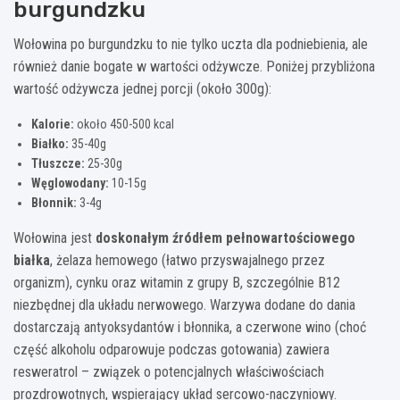
burgundzku
Wołowina po burgundzku to nie tylko uczta dla podniebienia, ale
również danie bogate w wartości odżywcze. Poniżej przybliżona
wartość odżywcza jednej porcji (około 300g):
Kalorie:
około 450-500 kcal
Białko:
35-40g
Tłuszcze:
25-30g
Węglowodany:
10-15g
Błonnik:
3-4g
Wołowina jest
doskonałym źródłem pełnowartościowego
białka
, żelaza hemowego (łatwo przyswajalnego przez
organizm), cynku oraz witamin z grupy B, szczególnie B12
niezbędnej dla układu nerwowego. Warzywa dodane do dania
dostarczają antyoksydantów i błonnika, a czerwone wino (choć
część alkoholu odparowuje podczas gotowania) zawiera
resweratrol – związek o potencjalnych właściwościach
prozdrowotnych, wspierający układ sercowo-naczyniowy.