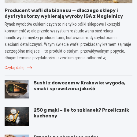
Producent wafli dla biznesu — dlaczego sklepy i
dystrybutorzy wybierają wyroby IGA z Mogielnicy
Rynek wyrobów cukierniczych to nie tylko półki sklepowe i koszyki
konsumentów, ale przede wszystkim rozbudowana sieć relacji
handlowych między producentami, hurtowniami, dystrybutorami i
sieciami detalicznymi. W tym świecie wafel przekładany kremem zajmuje
szczególne miejsce — to produkt o stałym, przewidywalnym popycie,
długim terminie przydatności i szerokim gronie odbiorców,…
Czytaj dalej
Sushi z dowozem w Krakowie: wygoda,
smak i sprawdzona jakość
250 g mąki – ile to szklanek? Przelicznik
kuchenny