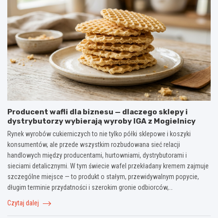
Producent wafli dla biznesu — dlaczego sklepy i
dystrybutorzy wybierają wyroby IGA z Mogielnicy
Rynek wyrobów cukierniczych to nie tylko półki sklepowe i koszyki
konsumentów, ale przede wszystkim rozbudowana sieć relacji
handlowych między producentami, hurtowniami, dystrybutorami i
sieciami detalicznymi. W tym świecie wafel przekładany kremem zajmuje
szczególne miejsce — to produkt o stałym, przewidywalnym popycie,
długim terminie przydatności i szerokim gronie odbiorców,…
Czytaj dalej