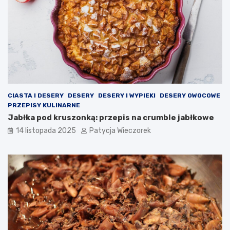
CIASTA I DESERY
DESERY
DESERY I WYPIEKI
DESERY OWOCOWE
PRZEPISY KULINARNE
Jabłka pod kruszonką: przepis na crumble jabłkowe
14 listopada 2025
Patycja Wieczorek