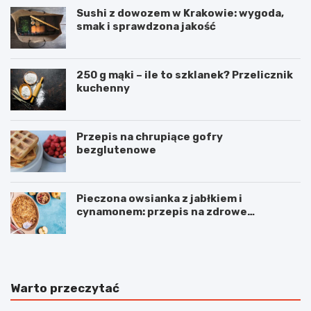
Sushi z dowozem w Krakowie: wygoda,
smak i sprawdzona jakość
250 g mąki – ile to szklanek? Przelicznik
kuchenny
Przepis na chrupiące gofry
bezglutenowe
Pieczona owsianka z jabłkiem i
cynamonem: przepis na zdrowe
śniadanie
Warto przeczytać