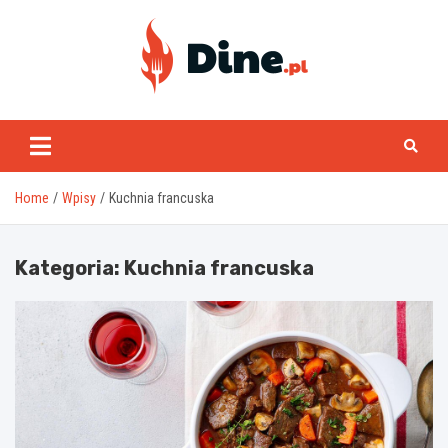
Skip
to
content
www.dine.pl
Home
Wpisy
Kuchnia francuska
Kategoria:
Kuchnia francuska