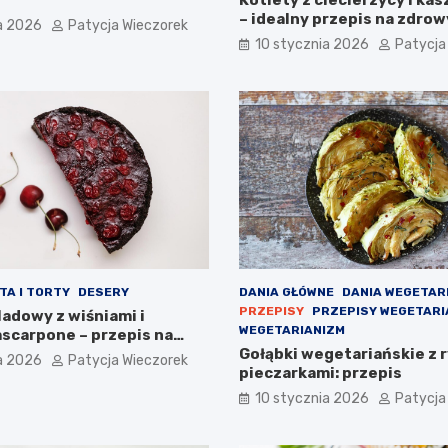
– idealny przepis na zdrow
a 2026
Patycja Wieczorek
10 stycznia 2026
Patycja
TA I TORTY
DESERY
DANIA GŁÓWNE
DANIA WEGETAR
PRZEPISY
PRZEPISY WEGETARI
adowy z wiśniami i
WEGETARIANIZM
scarpone – przepis na
 deser
Gołąbki wegetariańskie z r
a 2026
Patycja Wieczorek
pieczarkami: przepis
10 stycznia 2026
Patycja