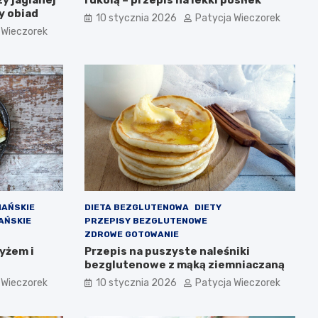
y obiad
10 stycznia 2026
Patycja Wieczorek
 Wieczorek
IAŃSKIE
DIETA BEZGLUTENOWA
DIETY
AŃSKIE
PRZEPISY BEZGLUTENOWE
ZDROWE GOTOWANIE
yżem i
Przepis na puszyste naleśniki
bezglutenowe z mąką ziemniaczaną
 Wieczorek
10 stycznia 2026
Patycja Wieczorek