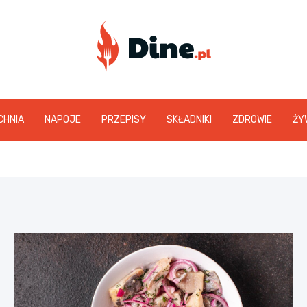
www.dine.pl
CHNIA
NAPOJE
PRZEPISY
SKŁADNIKI
ZDROWIE
ŻY