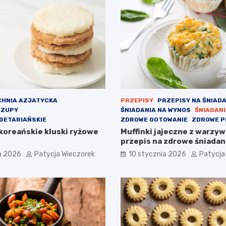
CHNIA AZJATYCKA
PRZEPISY
PRZEPISY NA ŚNIADA
 ZUPY
ŚNIADANIA NA WYNOS
ŚNIADANI
GETARIAŃSKIE
ZDROWE GOTOWANIE
ZDROWE P
 koreańskie kluski ryżowe
Muffinki jajeczne z warzyw
przepis na zdrowe śniadan
a 2026
Patycja Wieczorek
10 stycznia 2026
Patycja