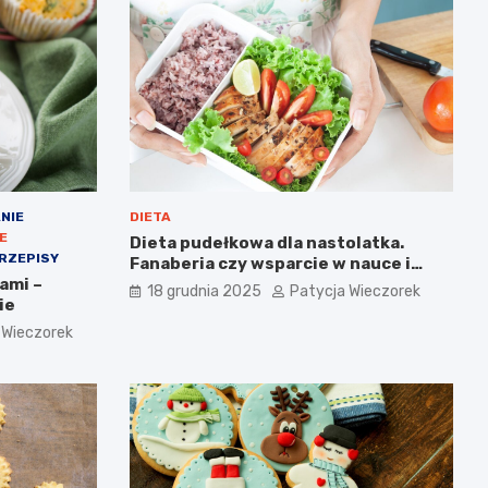
NIE
DIETA
E
Dieta pudełkowa dla nastolatka.
RZEPISY
Fanaberia czy wsparcie w nauce i
ami –
rozwoju?
18 grudnia 2025
Patycja Wieczorek
ie
 Wieczorek