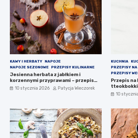
KAWY I HERBATY
NAPOJE
KUCHNIA
KU
NAPOJE SEZONOWE
PRZEPISY KULINARNE
PRZEPISY NA
PRZEPISY WE
Jesienna herbata z jabłkiem i
korzennymi przyprawami – przepis
Przepis na
krok po kroku
tteokbokki
10 stycznia 2026
Patycja Wieczorek
10 styczni