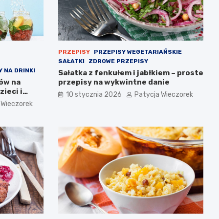
PRZEPISY
PRZEPISY WEGETARIAŃSKIE
SAŁATKI
ZDROWE PRZEPISY
 NA DRINKI
Sałatka z fenkułem i jabłkiem – proste
sów na
przepisy na wykwintne danie
ieci i
10 stycznia 2026
Patycja Wieczorek
 Wieczorek