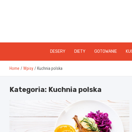
Skip
to
content
DESERY
DIETY
GOTOWANIE
KU
Home
Wpisy
Kuchnia polska
Kategoria:
Kuchnia polska