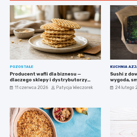
POZOSTAŁE
KUCHNIA AZ
Producent wafli dla biznesu —
Sushi z do
dlaczego sklepy i dystrybutorzy
wygoda, sm
wybierają wyroby IGA z Mogielnicy
11 czerwca 2026
Patycja Wieczorek
24 lutego