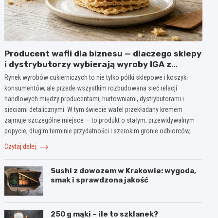
Producent wafli dla biznesu — dlaczego sklepy
i dystrybutorzy wybierają wyroby IGA z
Mogielnicy
Rynek wyrobów cukierniczych to nie tylko półki sklepowe i koszyki
konsumentów, ale przede wszystkim rozbudowana sieć relacji
handlowych między producentami, hurtowniami, dystrybutorami i
sieciami detalicznymi. W tym świecie wafel przekładany kremem
zajmuje szczególne miejsce — to produkt o stałym, przewidywalnym
popycie, długim terminie przydatności i szerokim gronie odbiorców,…
Czytaj dalej
Sushi z dowozem w Krakowie: wygoda,
smak i sprawdzona jakość
250 g mąki – ile to szklanek?