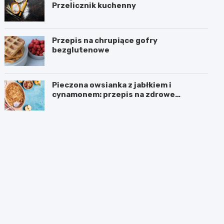
Przelicznik kuchenny
Przepis na chrupiące gofry
bezglutenowe
Pieczona owsianka z jabłkiem i
cynamonem: przepis na zdrowe
śniadanie