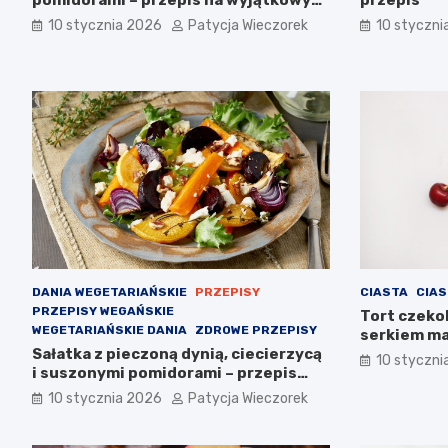
smak
10 stycznia 2026
Patycja Wieczorek
10 styczni
DANIA WEGETARIAŃSKIE
PRZEPISY
CIASTA
CIAS
PRZEPISY WEGAŃSKIE
Tort czekol
WEGETARIAŃSKIE DANIA
ZDROWE PRZEPISY
serkiem ma
Sałatka z pieczoną dynią, ciecierzycą
wyjątkowy
10 styczni
i suszonymi pomidorami – przepis
krok po kroku
10 stycznia 2026
Patycja Wieczorek