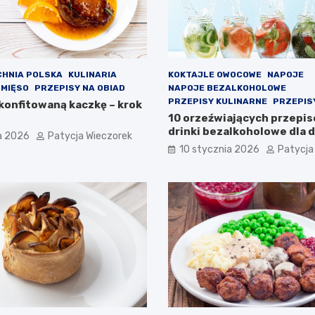
CHNIA POLSKA
KULINARIA
KOKTAJLE OWOCOWE
NAPOJE
 MIĘSO
PRZEPISY NA OBIAD
NAPOJE BEZALKOHOLOWE
PRZEPISY KULINARNE
PRZEPISY
 konfitowaną kaczkę – krok
10 orzeźwiających przepi
drinki bezalkoholowe dla dz
a 2026
Patycja Wieczorek
dorosłych
10 stycznia 2026
Patycja