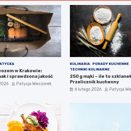
JATYCKA
KULINARIA
PORADY KUCHENNE
TECHNIKI KULINARNE
wozem w Krakowie:
ak i sprawdzona jakość
250 g mąki – ile to szklane
Przelicznik kuchenny
 2026
Patycja Wieczorek
6 lutego 2026
Patycja Wi