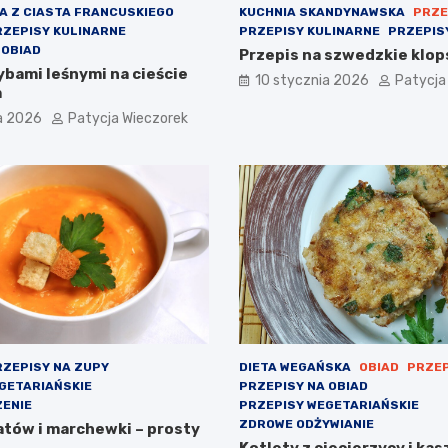
A Z CIASTA FRANCUSKIEGO
KUCHNIA SKANDYNAWSKA
PRZE
RZEPISY KULINARNE
PRZEPISY KULINARNE
PRZEPIS
 OBIAD
Przepis na szwedzkie klopsi
ybami leśnymi na cieście
10 stycznia 2026
Patycja
m
a 2026
Patycja Wieczorek
ZEPISY NA ZUPY
DIETA WEGAŃSKA
OBIAD
PRZEP
GETARIAŃSKIE
PRZEPISY NA OBIAD
ENIE
PRZEPISY WEGETARIAŃSKIE
ZDROWE ODŻYWIANIE
atów i marchewki – prosty
Kotlety z ciecierzycy i kas