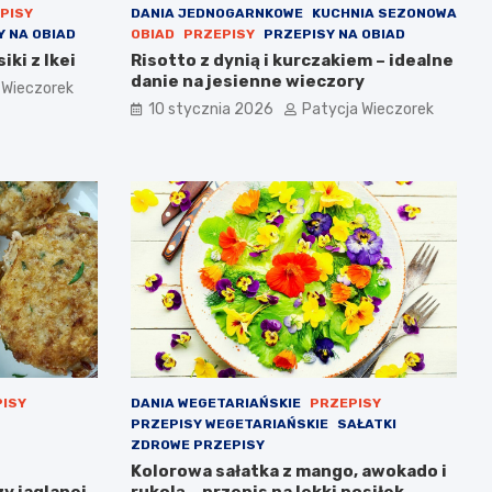
PISY
DANIA JEDNOGARNKOWE
KUCHNIA SEZONOWA
Y NA OBIAD
OBIAD
PRZEPISY
PRZEPISY NA OBIAD
ki z Ikei
Risotto z dynią i kurczakiem – idealne
danie na jesienne wieczory
 Wieczorek
10 stycznia 2026
Patycja Wieczorek
ISY
DANIA WEGETARIAŃSKIE
PRZEPISY
PRZEPISY WEGETARIAŃSKIE
SAŁATKI
ZDROWE PRZEPISY
Kolorowa sałatka z mango, awokado i
zy jaglanej
rukolą – przepis na lekki posiłek