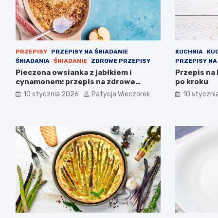
PRZEPISY
PRZEPISY NA ŚNIADANIE
KUCHNIA
KU
ŚNIADANIA
ŚNIADANIE
ZDROWE PRZEPISY
PRZEPISY NA
Pieczona owsianka z jabłkiem i
Przepis na
cynamonem: przepis na zdrowe
po kroku
śniadanie
10 stycznia 2026
Patycja Wieczorek
10 styczni