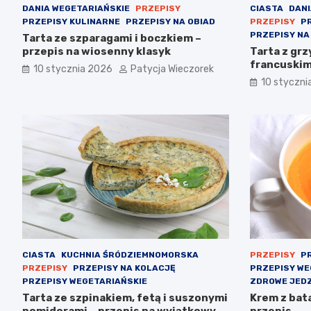
DANIA WEGETARIAŃSKIE
PRZEPISY
CIASTA
DANI
PRZEPISY KULINARNE
PRZEPISY NA OBIAD
PRZEPISY
P
PRZEPISY NA
Tarta ze szparagami i boczkiem –
przepis na wiosenny klasyk
Tarta z grz
francuski
10 stycznia 2026
Patycja Wieczorek
10 styczni
CIASTA
KUCHNIA ŚRÓDZIEMNOMORSKA
PRZEPISY
PR
PRZEPISY
PRZEPISY NA KOLACJĘ
PRZEPISY WE
PRZEPISY WEGETARIAŃSKIE
ZDROWE JEDZ
Tarta ze szpinakiem, fetą i suszonymi
Krem z bat
pomidorami – przepis na wyjątkowy
przepis