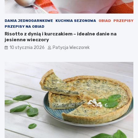
DANIA JEDNOGARNKOWE
KUCHNIA SEZONOWA
OBIAD
PRZEPISY
PRZEPISY NA OBIAD
Risotto z dynią i kurczakiem – idealne danie na
jesienne wieczory
10 stycznia 2026
Patycja Wieczorek