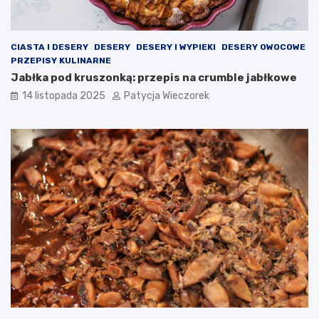
CIASTA I DESERY
DESERY
DESERY I WYPIEKI
DESERY OWOCOWE
PRZEPISY KULINARNE
Jabłka pod kruszonką: przepis na crumble jabłkowe
14 listopada 2025
Patycja Wieczorek