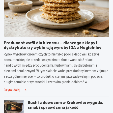
Producent wafli dla biznesu — dlaczego sklepy i
dystrybutorzy wybierają wyroby IGA z Mogielnicy
Rynek wyrobów cukierniczych to nie tylko półki sklepowe i koszyki
konsumentów, ale przede wszystkim rozbudowana sieć relacji
handlowych między producentami, hurtowniami, dystrybutorami i
sieciami detalicznymi. W tym świecie wafel przekładany kremem zajmuje
szczególne miejsce — to produkt o stałym, przewidywalnym popycie,
długim terminie przydatności i szerokim gronie odbiorców,…
Czytaj dalej
Sushi z dowozem w Krakowie: wygoda,
smak i sprawdzona jakość