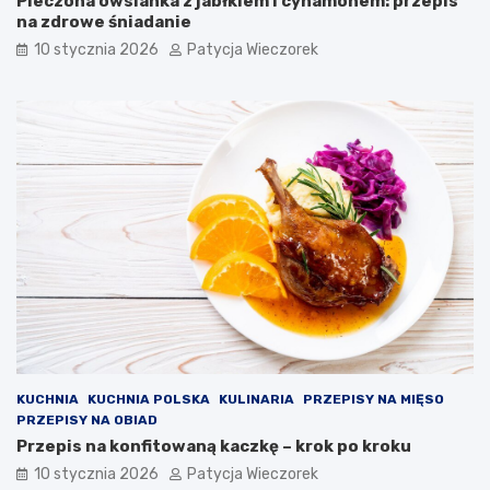
Pieczona owsianka z jabłkiem i cynamonem: przepis
na zdrowe śniadanie
10 stycznia 2026
Patycja Wieczorek
KUCHNIA
KUCHNIA POLSKA
KULINARIA
PRZEPISY NA MIĘSO
PRZEPISY NA OBIAD
Przepis na konfitowaną kaczkę – krok po kroku
10 stycznia 2026
Patycja Wieczorek