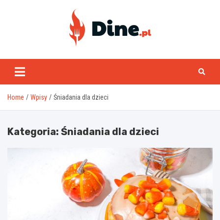
Skip
to
content
www.dine.pl
Home
Wpisy
Śniadania dla dzieci
Kategoria:
Śniadania dla dzieci