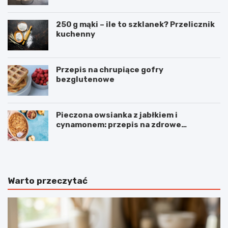
250 g mąki – ile to szklanek? Przelicznik
kuchenny
Przepis na chrupiące gofry
bezglutenowe
Pieczona owsianka z jabłkiem i
cynamonem: przepis na zdrowe
śniadanie
Warto przeczytać