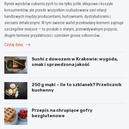
Rynek wyrobów cukierniczych to nie tylko półki sklepowe i koszyki
konsumentów, ale przede wszystkim rozbudowana sieć relacji
handlowych między producentami, hurtowniami, dystrybutorami i
sieciami detalicznymi. W tym świecie wafel przekładany kremem zajmuje
szczególne miejsce — to produkt o stałym, przewidywalnym popycie,
długim terminie przydatności i szerokim gronie odbiorców,…
Czytaj dalej
Sushi z dowozem w Krakowie: wygoda,
smak i sprawdzona jakość
250 g mąki – ile to szklanek? Przelicznik
kuchenny
Przepis na chrupiące gofry
bezglutenowe