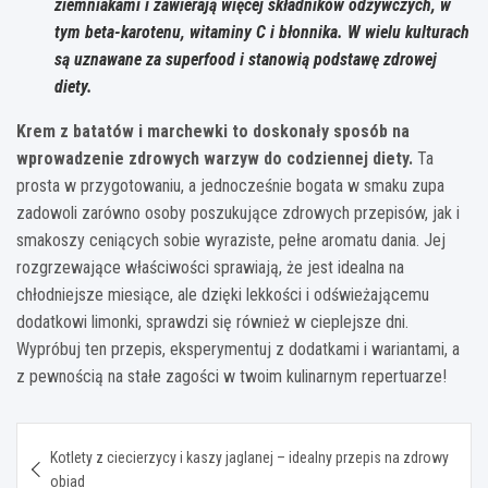
ziemniakami i zawierają więcej składników odżywczych, w
tym beta-karotenu, witaminy C i błonnika. W wielu kulturach
są uznawane za superfood i stanowią podstawę zdrowej
diety.
Krem z batatów i marchewki to doskonały sposób na
wprowadzenie zdrowych warzyw do codziennej diety.
Ta
prosta w przygotowaniu, a jednocześnie bogata w smaku zupa
zadowoli zarówno osoby poszukujące zdrowych przepisów, jak i
smakoszy ceniących sobie wyraziste, pełne aromatu dania. Jej
rozgrzewające właściwości sprawiają, że jest idealna na
chłodniejsze miesiące, ale dzięki lekkości i odświeżającemu
dodatkowi limonki, sprawdzi się również w cieplejsze dni.
Wypróbuj ten przepis, eksperymentuj z dodatkami i wariantami, a
z pewnością na stałe zagości w twoim kulinarnym repertuarze!
Nawigacja
Kotlety z ciecierzycy i kaszy jaglanej – idealny przepis na zdrowy
wpisu
obiad