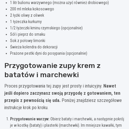
1 litr bulionu warzywnego (można użyć również drobiowego)
200 ml mleka kokosowego
2 łyżki oliwy z oliwek
1 łyżeczka kurkumy
1/2 łyżeczki kminu rzymskiego (opcjonalnie)
Sól i pieprz do smaku
Sok z połowy limonki
Świeża kolendra do dekoracji
Prażone pestki dyni do posypania (opcjonalnie)
Przygotowanie zupy krem z
batatów i marchewki
Proces przygotowania tej zupy jest prosty i intuicyjny.
Nawet
jeśli dopiero zaczynasz swoją przygodę z gotowaniem, ten
przepis z pewnością się uda.
Poniżej znajdziesz szczegółowe
instrukcje krok po kroku.
Przygotowanie warzyw:
Obierz bataty i marchewki, a następnie pokrój
je w kostkę (bataty) i plasterki (marchewki). Im mniejsze kawałki, tym