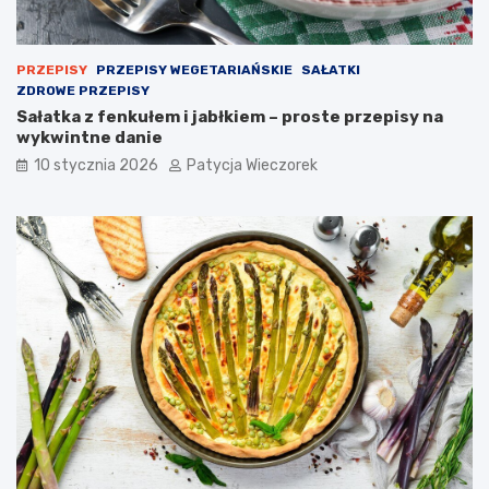
PRZEPISY
PRZEPISY WEGETARIAŃSKIE
SAŁATKI
ZDROWE PRZEPISY
Sałatka z fenkułem i jabłkiem – proste przepisy na
wykwintne danie
10 stycznia 2026
Patycja Wieczorek