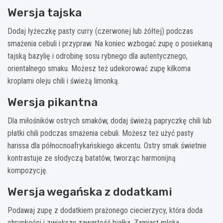
Wersja tajska
Dodaj łyżeczkę pasty curry (czerwonej lub żółtej) podczas
smażenia cebuli i przypraw. Na koniec wzbogać zupę o posiekaną
tajską bazylię i odrobinę sosu rybnego dla autentycznego,
orientalnego smaku. Możesz też udekorować zupę kilkoma
kroplami oleju chili i świeżą limonką.
Wersja pikantna
Dla miłośników ostrych smaków, dodaj świeżą papryczkę chili lub
płatki chili podczas smażenia cebuli. Możesz też użyć pasty
harissa dla północnoafrykańskiego akcentu. Ostry smak świetnie
kontrastuje ze słodyczą batatów, tworząc harmonijną
kompozycję.
Wersja wegańska z dodatkami
Podawaj zupę z dodatkiem prażonego ciecierzycy, która doda
chrupkości i zwiększy zawartość białka. Zamiast mleka