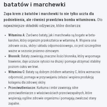
batatów i marchewki
Zupa krem z batatów i marchewki to nie tylko uczta dla
podniebienia, ale również prawdziwa bomba witaminowa.
Oto
najważniejsze składniki odżywcze, które dostarcza:
Witamina A:
Zarówno bataty, jak i marchewka są bogate w beta-
karoten, który organizm przekształca w witaminę A. Wspiera ona
zdrowie oczu, skóry i układu odpornościowego, co jest szczególnie
ważne w sezonie jesienno-zimowym.
Błonnik:
Bataty zawierają znaczne ilości błonnika, który wspomaga
trawienie, daje uczucie sytości na dłużej i pomaga utrzymać stabilny
poziom cukru we krwi.
Witamina C:
Bataty są dobrym źródłem witaminy C, która wzmacnia
odporność, pomaga w przyswajaniu żelaza i wspiera produkcję
kolagenu dla zdrowej skóry.
Przeciwutleniacze:
Kurkuma i imbir zawierają silne
przeciwutleniacze o właściwościach przeciwzapalnych, które
wspierają ogólne zdrowie organizmu i pomagają zwalczać stany
zapalne.