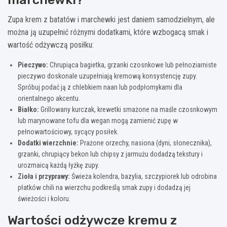
Zupa krem z batatów i marchewki jest daniem samodzielnym, ale
można ją uzupełnić różnymi dodatkami, które wzbogacą smak i
wartość odżywczą posiłku:
Pieczywo:
Chrupiąca bagietka, grzanki czosnkowe lub pełnoziarniste
pieczywo doskonale uzupełniają kremową konsystencję zupy.
Spróbuj podać ją z chlebkiem naan lub podpłomykami dla
orientalnego akcentu.
Białko:
Grillowany kurczak, krewetki smażone na maśle czosnkowym
lub marynowane tofu dla wegan mogą zamienić zupę w
pełnowartościowy, sycący posiłek.
Dodatki wierzchnie:
Prażone orzechy, nasiona (dyni, słonecznika),
grzanki, chrupiący bekon lub chipsy z jarmużu dodadzą tekstury i
urozmaicą każdą łyżkę zupy.
Zioła i przyprawy:
Świeża kolendra, bazylia, szczypiorek lub odrobina
płatków chili na wierzchu podkreślą smak zupy i dodadzą jej
świeżości i koloru.
Wartości odżywcze kremu z