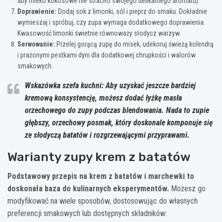
aby mleko kokosowe nie straciło swojego delikatnego aromatu).
Doprawienie:
Dodaj sok z limonki, sól i pieprz do smaku. Dokładnie
wymieszaj i spróbuj, czy zupa wymaga dodatkowego doprawienia.
Kwasowość limonki świetnie równoważy słodycz warzyw.
Serwowanie:
Przelej gorącą zupę do misek, udekoruj świeżą kolendrą
i prażonymi pestkami dyni dla dodatkowej chrupkości i walorów
smakowych.
Wskazówka szefa kuchni: Aby uzyskać jeszcze bardziej
kremową konsystencję, możesz dodać łyżkę masła
orzechowego do zupy podczas blendowania. Nada to zupie
głębszy, orzechowy posmak, który doskonale komponuje się
ze słodyczą batatów i rozgrzewającymi przyprawami.
Warianty zupy krem z batatów
Podstawowy przepis na krem z batatów i marchewki to
doskonała baza do kulinarnych eksperymentów.
Możesz go
modyfikować na wiele sposobów, dostosowując do własnych
preferencji smakowych lub dostępnych składników: