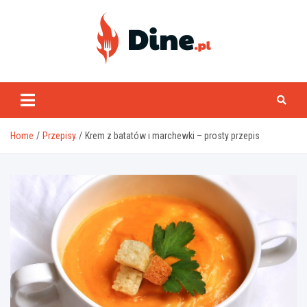
Skip
to
content
www.dine.pl
Home
Przepisy
Krem z batatów i marchewki – prosty przepis