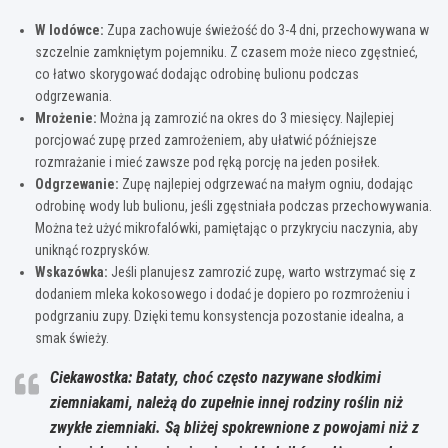
W lodówce:
Zupa zachowuje świeżość do 3-4 dni, przechowywana w
szczelnie zamkniętym pojemniku. Z czasem może nieco zgęstnieć,
co łatwo skorygować dodając odrobinę bulionu podczas
odgrzewania.
Mrożenie:
Można ją zamrozić na okres do 3 miesięcy. Najlepiej
porcjować zupę przed zamrożeniem, aby ułatwić późniejsze
rozmrażanie i mieć zawsze pod ręką porcję na jeden posiłek.
Odgrzewanie:
Zupę najlepiej odgrzewać na małym ogniu, dodając
odrobinę wody lub bulionu, jeśli zgęstniała podczas przechowywania.
Można też użyć mikrofalówki, pamiętając o przykryciu naczynia, aby
uniknąć rozprysków.
Wskazówka:
Jeśli planujesz zamrozić zupę, warto wstrzymać się z
dodaniem mleka kokosowego i dodać je dopiero po rozmrożeniu i
podgrzaniu zupy. Dzięki temu konsystencja pozostanie idealna, a
smak świeży.
Ciekawostka: Bataty, choć często nazywane słodkimi
ziemniakami, należą do zupełnie innej rodziny roślin niż
zwykłe ziemniaki. Są bliżej spokrewnione z powojami niż z