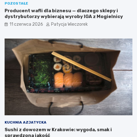
POZOSTAŁE
Producent wafli dla biznesu — dlaczego sklepy i
dystrybutorzy wybierają wyroby IGA z Mogielnicy
11 czerwca 2026
Patycja Wieczorek
KUCHNIA AZJATYCKA
Sushi z dowozem w Krakowie: wygoda, smak i
sprawdzona jakość