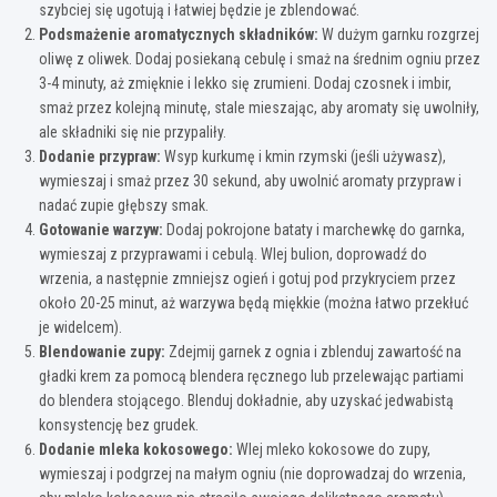
szybciej się ugotują i łatwiej będzie je zblendować.
Podsmażenie aromatycznych składników:
W dużym garnku rozgrzej
oliwę z oliwek. Dodaj posiekaną cebulę i smaż na średnim ogniu przez
3-4 minuty, aż zmięknie i lekko się zrumieni. Dodaj czosnek i imbir,
smaż przez kolejną minutę, stale mieszając, aby aromaty się uwolniły,
ale składniki się nie przypaliły.
Dodanie przypraw:
Wsyp kurkumę i kmin rzymski (jeśli używasz),
wymieszaj i smaż przez 30 sekund, aby uwolnić aromaty przypraw i
nadać zupie głębszy smak.
Gotowanie warzyw:
Dodaj pokrojone bataty i marchewkę do garnka,
wymieszaj z przyprawami i cebulą. Wlej bulion, doprowadź do
wrzenia, a następnie zmniejsz ogień i gotuj pod przykryciem przez
około 20-25 minut, aż warzywa będą miękkie (można łatwo przekłuć
je widelcem).
Blendowanie zupy:
Zdejmij garnek z ognia i zblenduj zawartość na
gładki krem za pomocą blendera ręcznego lub przelewając partiami
do blendera stojącego. Blenduj dokładnie, aby uzyskać jedwabistą
konsystencję bez grudek.
Dodanie mleka kokosowego:
Wlej mleko kokosowe do zupy,
wymieszaj i podgrzej na małym ogniu (nie doprowadzaj do wrzenia,