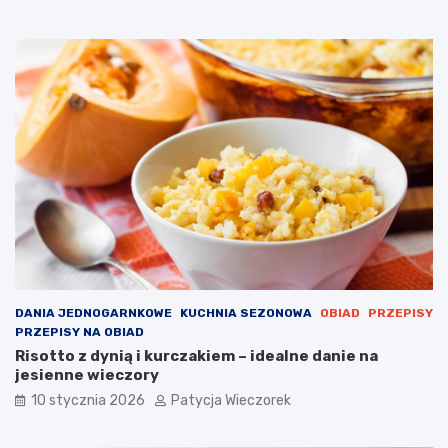
DANIA JEDNOGARNKOWE
KUCHNIA SEZONOWA
OBIAD
PRZEPISY
PRZEPISY NA OBIAD
Risotto z dynią i kurczakiem – idealne danie na
jesienne wieczory
10 stycznia 2026
Patycja Wieczorek