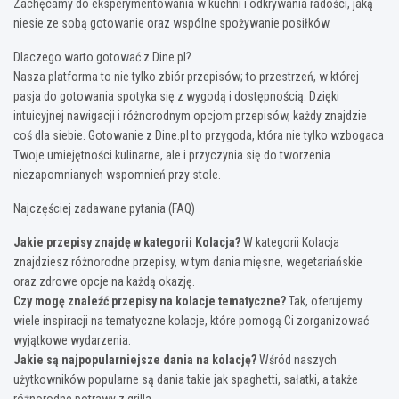
Zachęcamy do eksperymentowania w kuchni i odkrywania radości, jaką
niesie ze sobą gotowanie oraz wspólne spożywanie posiłków.
Dlaczego warto gotować z Dine.pl?
Nasza platforma to nie tylko zbiór przepisów; to przestrzeń, w której
pasja do gotowania spotyka się z wygodą i dostępnością. Dzięki
intuicyjnej nawigacji i różnorodnym opcjom przepisów, każdy znajdzie
coś dla siebie. Gotowanie z Dine.pl to przygoda, która nie tylko wzbogaca
Twoje umiejętności kulinarne, ale i przyczynia się do tworzenia
niezapomnianych wspomnień przy stole.
Najczęściej zadawane pytania (FAQ)
Jakie przepisy znajdę w kategorii Kolacja?
W kategorii Kolacja
znajdziesz różnorodne przepisy, w tym dania mięsne, wegetariańskie
oraz zdrowe opcje na każdą okazję.
Czy mogę znaleźć przepisy na kolacje tematyczne?
Tak, oferujemy
wiele inspiracji na tematyczne kolacje, które pomogą Ci zorganizować
wyjątkowe wydarzenia.
Jakie są najpopularniejsze dania na kolację?
Wśród naszych
użytkowników popularne są dania takie jak spaghetti, sałatki, a także