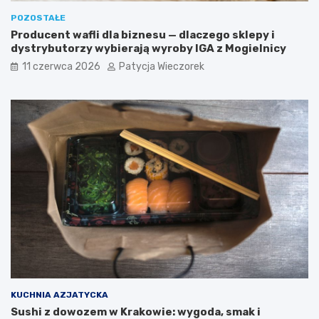
POZOSTAŁE
Producent wafli dla biznesu — dlaczego sklepy i
dystrybutorzy wybierają wyroby IGA z Mogielnicy
11 czerwca 2026
Patycja Wieczorek
KUCHNIA AZJATYCKA
Sushi z dowozem w Krakowie: wygoda, smak i