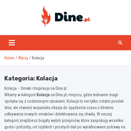
Skip
to
content
www.dine.pl
Home
Wpisy
Kolacja
Kategoria:
Kolacja
Kolacja – Smaki i Inspiracje na Dine.pl
Witamy w kategorii
Kolacja
na Dine.pl, miejscu, gdzie kulinarne magii
spotyka się z codziennymi rytuałami. Kolacja to nie tylko ostatni posiłek
dnia, ale również wspaniała okazja do spędzenia czasu z bliskimi,
odkrywania nowych smaków i delektowania się chwilą. W naszej
kategorii znajdziesz bogaty wybór przepisów, które zaspokoją wszelkie
gusta i potrzeby, od szybkich i prostych dań po wyrafinowane potrawy na