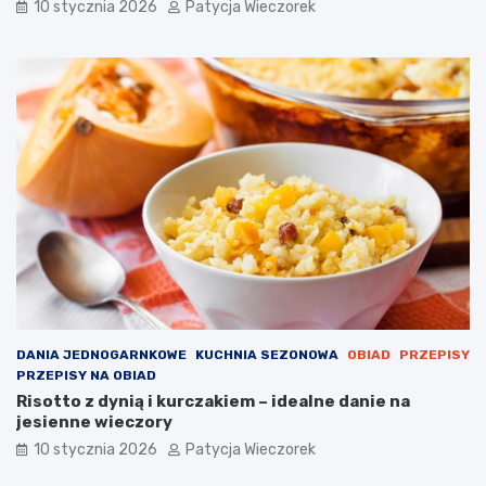
10 stycznia 2026
Patycja Wieczorek
DANIA JEDNOGARNKOWE
KUCHNIA SEZONOWA
OBIAD
PRZEPISY
PRZEPISY NA OBIAD
Risotto z dynią i kurczakiem – idealne danie na
jesienne wieczory
10 stycznia 2026
Patycja Wieczorek