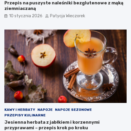
Przepis na puszyste naleśniki bezglutenowe z mąką
ziemniaczaną
10 stycznia 2026
Patycja Wieczorek
KAWY I HERBATY
NAPOJE
NAPOJE SEZONOWE
PRZEPISY KULINARNE
Jesienna herbata z jabłkiem i korzennymi
przyprawami – przepis krok po kroku