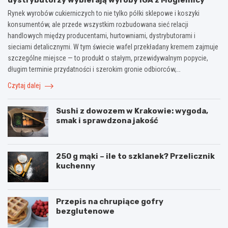
dystrybutorzy wybierają wyroby IGA z Mogielnicy
Rynek wyrobów cukierniczych to nie tylko półki sklepowe i koszyki
konsumentów, ale przede wszystkim rozbudowana sieć relacji
handlowych między producentami, hurtowniami, dystrybutorami i
sieciami detalicznymi. W tym świecie wafel przekładany kremem zajmuje
szczególne miejsce — to produkt o stałym, przewidywalnym popycie,
długim terminie przydatności i szerokim gronie odbiorców,…
Czytaj dalej
Sushi z dowozem w Krakowie: wygoda,
smak i sprawdzona jakość
250 g mąki – ile to szklanek? Przelicznik
kuchenny
Przepis na chrupiące gofry
bezglutenowe