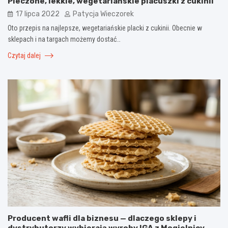
Pieczone, lekkie, wegetariańskie placuszki z cukinii
17 lipca 2022
Patycja Wieczorek
Oto przepis na najlepsze, wegetariańskie placki z cukinii. Obecnie w
sklepach i na targach możemy dostać…
Czytaj dalej
Producent wafli dla biznesu — dlaczego sklepy i