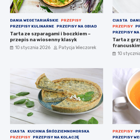
DANIA WEGETARIAŃSKIE
PRZEPISY
CIASTA
DANI
PRZEPISY KULINARNE
PRZEPISY NA OBIAD
PRZEPISY
P
PRZEPISY NA
Tarta ze szparagami i boczkiem –
przepis na wiosenny klasyk
Tarta z grz
francuski
10 stycznia 2026
Patycja Wieczorek
10 styczni
CIASTA
KUCHNIA ŚRÓDZIEMNOMORSKA
PRZEPISY
PR
PRZEPISY
PRZEPISY NA KOLACJĘ
PRZEPISY WE