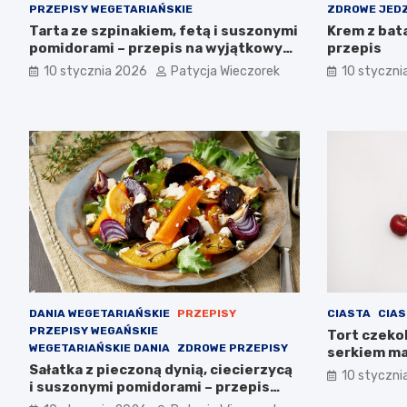
PRZEPISY WEGETARIAŃSKIE
ZDROWE JEDZ
Tarta ze szpinakiem, fetą i suszonymi
Krem z bat
pomidorami – przepis na wyjątkowy
przepis
smak
10 stycznia 2026
Patycja Wieczorek
10 styczni
DANIA WEGETARIAŃSKIE
PRZEPISY
CIASTA
CIAS
PRZEPISY WEGAŃSKIE
Tort czekol
WEGETARIAŃSKIE DANIA
ZDROWE PRZEPISY
serkiem ma
Sałatka z pieczoną dynią, ciecierzycą
wyjątkowy
10 styczni
i suszonymi pomidorami – przepis
krok po kroku