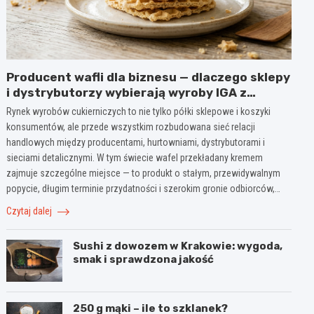
Producent wafli dla biznesu — dlaczego sklepy
i dystrybutorzy wybierają wyroby IGA z
Mogielnicy
Rynek wyrobów cukierniczych to nie tylko półki sklepowe i koszyki
konsumentów, ale przede wszystkim rozbudowana sieć relacji
handlowych między producentami, hurtowniami, dystrybutorami i
sieciami detalicznymi. W tym świecie wafel przekładany kremem
zajmuje szczególne miejsce — to produkt o stałym, przewidywalnym
popycie, długim terminie przydatności i szerokim gronie odbiorców,…
Czytaj dalej
Sushi z dowozem w Krakowie: wygoda,
smak i sprawdzona jakość
250 g mąki – ile to szklanek?