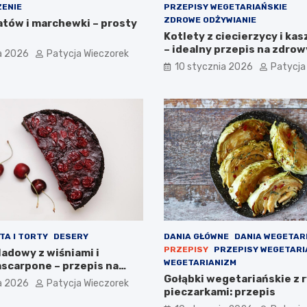
ENIE
PRZEPISY WEGETARIAŃSKIE
ZDROWE ODŻYWIANIE
atów i marchewki – prosty
Kotlety z ciecierzycy i kas
– idealny przepis na zdrow
a 2026
Patycja Wieczorek
10 stycznia 2026
Patycja
TA I TORTY
DESERY
DANIA GŁÓWNE
DANIA WEGETAR
PRZEPISY
PRZEPISY WEGETARI
adowy z wiśniami i
WEGETARIANIZM
scarpone – przepis na
 deser
Gołąbki wegetariańskie z r
a 2026
Patycja Wieczorek
pieczarkami: przepis