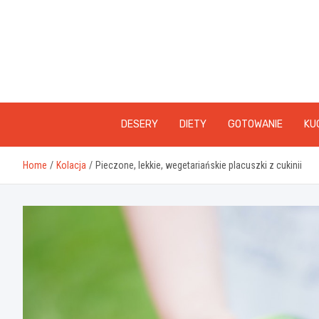
Skip
to
content
DESERY
DIETY
GOTOWANIE
KU
Home
Kolacja
Pieczone, lekkie, wegetariańskie placuszki z cukinii