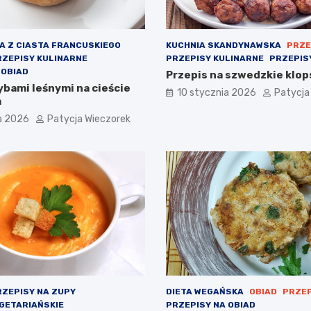
A Z CIASTA FRANCUSKIEGO
KUCHNIA SKANDYNAWSKA
PRZE
RZEPISY KULINARNE
PRZEPISY KULINARNE
PRZEPIS
 OBIAD
Przepis na szwedzkie klopsi
ybami leśnymi na cieście
10 stycznia 2026
Patycja
m
a 2026
Patycja Wieczorek
ZEPISY NA ZUPY
DIETA WEGAŃSKA
OBIAD
PRZEP
GETARIAŃSKIE
PRZEPISY NA OBIAD