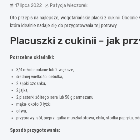
17 lipca 2022
Patycja Wieczorek
Oto przepis na najlepsze, wegetariańskie placki z cukinii. Obecni
która idealnie nadaje się do przygotowania tej potrawy.
Placuszki z cukinii – jak p
Potrzebne składniki:
3/4 młode cukinie lub 2 większe,
średniej wielkości cebulka,
2 ząbki czosnku,
2 jajka,
2 plasterki żółtego sera lub 50 g parmezanu
mąka- około 3 łyżki,
oliwa,
przyprawy: sól, pieprz, gałka muszkatołowa, chilii, słodka papryka, od
Sposób przygotowania: