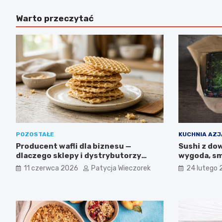
Warto przeczytać
POZOSTAŁE
KUCHNIA AZ
Producent wafli dla biznesu —
Sushi z do
dlaczego sklepy i dystrybutorzy
wygoda, sm
wybierają wyroby IGA z Mogielnicy
11 czerwca 2026
Patycja Wieczorek
24 lutego