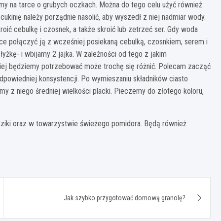
my na tarce o grubych oczkach. Można do tego celu użyć również
ukinię należy porządnie nasolić, aby wyszedł z niej nadmiar wody.
ić cebulkę i czosnek, a także skroić lub zetrzeć ser. Gdy woda
sce połączyć ją z wcześniej posiekaną cebulką, czosnkiem, serem i
żkę- i wbijamy 2 jajka. W zależności od tego z jakim
akiej będziemy potrzebować może trochę się różnić. Polecam zacząć
 odpowiedniej konsystencji. Po wymieszaniu składników ciasto
y z niego średniej wielkości placki. Pieczemy do złotego koloru,
ziki oraz w towarzystwie świeżego pomidora. Będą również
Jak szybko przygotować domową granolę?