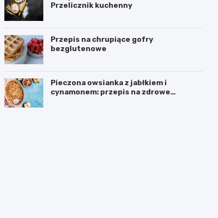
Przelicznik kuchenny
Przepis na chrupiące gofry
bezglutenowe
Pieczona owsianka z jabłkiem i
cynamonem: przepis na zdrowe
śniadanie