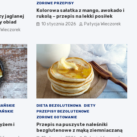
ZDROWE PRZEPISY
Kolorowa sałatka z mango, awokado i
zy jaglanej
rukolą – przepis na lekki posiłek
y obiad
10 stycznia 2026
Patycja Wieczorek
 Wieczorek
IAŃSKIE
DIETA BEZGLUTENOWA
DIETY
AŃSKIE
PRZEPISY BEZGLUTENOWE
ZDROWE GOTOWANIE
yżem i
Przepis na puszyste naleśniki
bezglutenowe z mąką ziemniaczaną