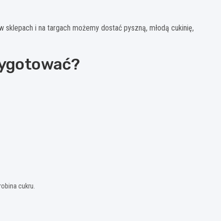
e w sklepach i na targach możemy dostać pyszną, młodą cukinię,
rzygotować?
robina cukru.