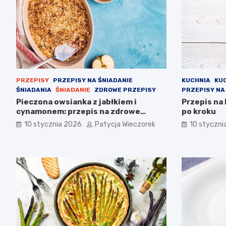
PRZEPISY
PRZEPISY NA ŚNIADANIE
KUCHNIA
KU
ŚNIADANIA
ŚNIADANIE
ZDROWE PRZEPISY
PRZEPISY NA
Pieczona owsianka z jabłkiem i
Przepis na
cynamonem: przepis na zdrowe
po kroku
śniadanie
10 stycznia 2026
Patycja Wieczorek
10 styczni