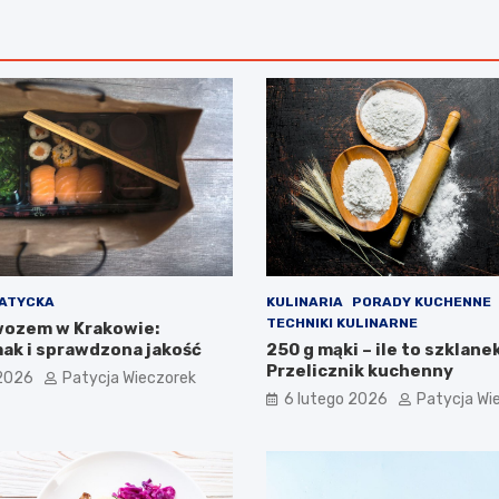
JATYCKA
KULINARIA
PORADY KUCHENNE
TECHNIKI KULINARNE
wozem w Krakowie:
ak i sprawdzona jakość
250 g mąki – ile to szklane
Przelicznik kuchenny
 2026
Patycja Wieczorek
6 lutego 2026
Patycja Wi