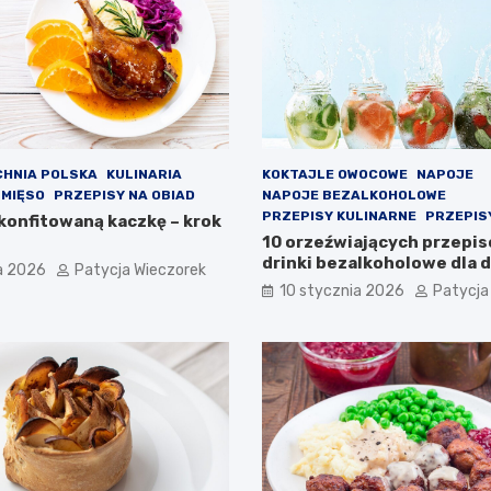
CHNIA POLSKA
KULINARIA
KOKTAJLE OWOCOWE
NAPOJE
 MIĘSO
PRZEPISY NA OBIAD
NAPOJE BEZALKOHOLOWE
PRZEPISY KULINARNE
PRZEPISY
 konfitowaną kaczkę – krok
10 orzeźwiających przepi
drinki bezalkoholowe dla dz
a 2026
Patycja Wieczorek
dorosłych
10 stycznia 2026
Patycja