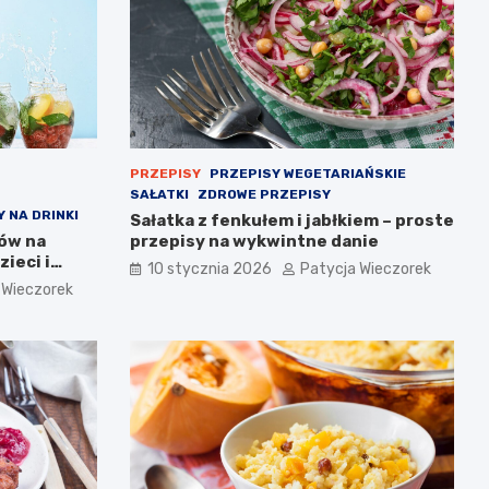
PRZEPISY
PRZEPISY WEGETARIAŃSKIE
SAŁATKI
ZDROWE PRZEPISY
 NA DRINKI
Sałatka z fenkułem i jabłkiem – proste
sów na
przepisy na wykwintne danie
ieci i
10 stycznia 2026
Patycja Wieczorek
 Wieczorek