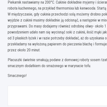
Piekarnik nastawiamy na 200°C. Cukinie dokładnie myjemy i
ściera
robota kuchennego, na przykład thermomixa lub kenwooda. Startą c
W międzyczasie, gdy cukinia przechodzi solą możemy drobno pokro
wyjdzie z cukinii musimy dokładnie ją odcisnąć, a następnie w mi
przyprawami. Do masy dodajemy również odrobinę oliwy- około 1 ły
powodzeniem udało nam się wycisnąć soki z cukinii, ilość mąki j
od 3 płaskich łyżek i w razie potrzeby dokładać, aż do uzyskania
przekładamy na wyłożoną papierem do pieczenia blachę i formujem
przez około 20 minut.
Placuszki świetnie smakują podane z domowej roboty sosem tzat
smacznym dodatkiem do smażonego w marynacie tofu.
Smacznego!
Nawigacja
wpisu