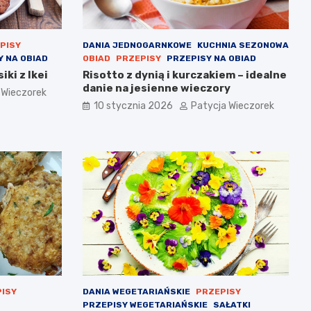
PISY
DANIA JEDNOGARNKOWE
KUCHNIA SEZONOWA
Y NA OBIAD
OBIAD
PRZEPISY
PRZEPISY NA OBIAD
ki z Ikei
Risotto z dynią i kurczakiem – idealne
danie na jesienne wieczory
 Wieczorek
10 stycznia 2026
Patycja Wieczorek
ISY
DANIA WEGETARIAŃSKIE
PRZEPISY
PRZEPISY WEGETARIAŃSKIE
SAŁATKI