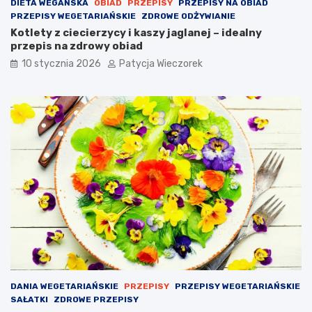
DIETA WEGAŃSKA
OBIAD
PRZEPISY
PRZEPISY NA OBIAD
PRZEPISY WEGETARIAŃSKIE
ZDROWE ODŻYWIANIE
Kotlety z ciecierzycy i kaszy jaglanej – idealny
przepis na zdrowy obiad
10 stycznia 2026
Patycja Wieczorek
DANIA WEGETARIAŃSKIE
PRZEPISY
PRZEPISY WEGETARIAŃSKIE
SAŁATKI
ZDROWE PRZEPISY