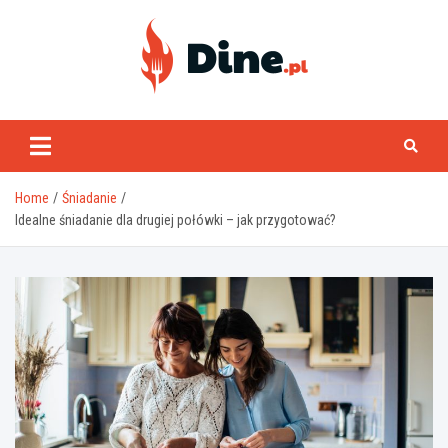
Skip
to
content
www.dine.pl
Home
Śniadanie
Idealne śniadanie dla drugiej połówki – jak przygotować?