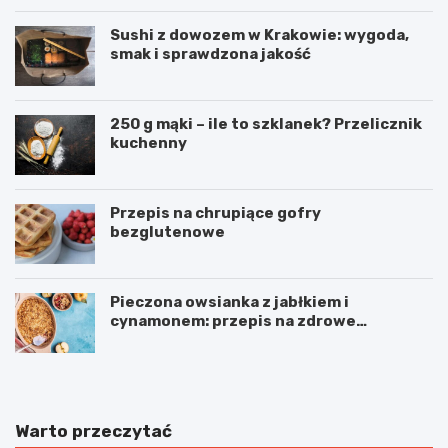
Sushi z dowozem w Krakowie: wygoda,
smak i sprawdzona jakość
250 g mąki – ile to szklanek? Przelicznik
kuchenny
Przepis na chrupiące gofry
bezglutenowe
Pieczona owsianka z jabłkiem i
cynamonem: przepis na zdrowe
śniadanie
Warto przeczytać