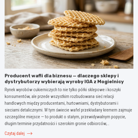
Producent wafli dla biznesu — dlaczego sklepy i
dystrybutorzy wybierają wyroby IGA z Mogielnicy
Rynek wyrobów cukierniczych to nie tylko półki sklepowe i koszyki
konsumentów, ale przede wszystkim rozbudowana sieć relacji
handlowych między producentami, hurtowniami, dystrybutorami i
sieciami detalicznymi. W tym świecie wafel przekładany kremem zajmuje
szczególne miejsce — to produkt o stałym, przewidywalnym popycie,
długim terminie przydatności i szerokim gronie odbiorców,…
Czytaj dalej