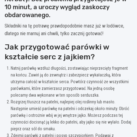
10 minut, a uroczy wygląd zaskoczy
obdarowanego.
Składniki na tę potrawę prawdopodobnie masz już w lodówce,
dlatego nie marnuj ani chwili, tylko zacznij gotować!
Jak przygotować parówki w
kształcie serc z jajkiem?
Natnij parówkę wzdłuż długości, zostawiając nieprzecięty fragment
na końcu. Zawiń ją do zewnątrz i zabezpiecz wykałaczką, która
utrzyma całość w kształcie serca. Powtórz czynność ze wszystkimi
parówkami, które zamierzasz przygotować. Na jedną osobę
polecamy dwa wykonane w ten sposób serduszka.
Rozgrzej tłuszcz na patelni, najlepiej olej roślinny lub masło.
Następnie umieść parówkę na patelni i odczekaj około minuty. Obróć
parówkę i ostrożnie wbij w jej wnętrze jajko. Możesz podczas tej
czynności docisnąć ją lekko do patelni, aby jajko się nie wylało. Dodaj
pieprz oraz sól do smaku.
Zdejmij parówki z patelni i posyp szczypiorkiem. Podawaj z