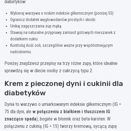
diabetyków:
Wybieraj warzywa o niskim indeksie glikemicznym (poniżej 55)
Ogranicz dodatek węglowodanów prostych i skrobi
Unikaj zagęszczania zup mąką
Stawiaj na naturalne przyprawy zamiast gotowych mieszanek z
dodatkiem cukru
Kontroluj ilość soli, szczególnie ważne przy współistniejącym
nadciśnieniu
Poniżej znajdziesz przepisy na trzy różne zupy, które idealnie
sprawdzą się w diecie osoby z cukrzycą typu 2.
Krem z pieczonej dyni i cukinii dla
diabetyków
Dynia to warzywo o umiarkowanym indeksie glikemicznym (IG =
75 dla dyni, ale
w połączeniu z białkiem i tłuszczem IG
znacząco spada
), bogate w błonnik oraz beta-karoten. W
połączeniu z cukinią (IG = 15) tworzy kremową, sycącą zupę