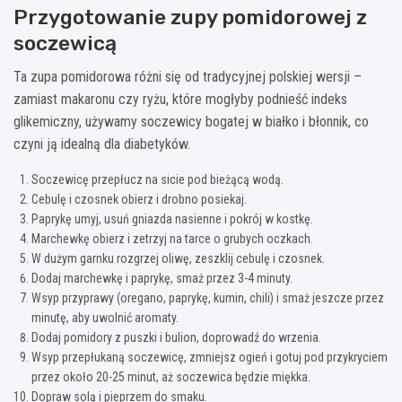
Przygotowanie zupy pomidorowej z
soczewicą
Ta zupa pomidorowa różni się od tradycyjnej polskiej wersji –
zamiast makaronu czy ryżu, które mogłyby podnieść indeks
glikemiczny, używamy soczewicy bogatej w białko i błonnik, co
czyni ją idealną dla diabetyków.
Soczewicę przepłucz na sicie pod bieżącą wodą.
Cebulę i czosnek obierz i drobno posiekaj.
Paprykę umyj, usuń gniazda nasienne i pokrój w kostkę.
Marchewkę obierz i zetrzyj na tarce o grubych oczkach.
W dużym garnku rozgrzej oliwę, zeszklij cebulę i czosnek.
Dodaj marchewkę i paprykę, smaż przez 3-4 minuty.
Wsyp przyprawy (oregano, paprykę, kumin, chili) i smaż jeszcze przez
minutę, aby uwolnić aromaty.
Dodaj pomidory z puszki i bulion, doprowadź do wrzenia.
Wsyp przepłukaną soczewicę, zmniejsz ogień i gotuj pod przykryciem
przez około 20-25 minut, aż soczewica będzie miękka.
Dopraw solą i pieprzem do smaku.