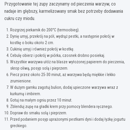
Przygotowanie tej zupy zaczynamy od pieczenia warzyw, co
nadaje im głębszy, karmelizowany smak bez potrzeby dodawania
cukru czy miodu.
Rozgrzej piekarnik do 200°C (termoobieg).
Dynię umyj, przekrój na pół, wydrąż pestki, a następnie pokrój w
kostkę o boku około 2 cm.
Cukinię umyj i również pokrój w kostkę.
Cebulę obierz i pokrój w piórka, czosnek drobno posiekaj.
Wszystkie warzywa ułóż na blasze wyłożonej papierem do pieczenia,
skrop oliwą, posyp solą i pieprzem.
Piecz przez około 25-30 minut, aż warzywa będą miękkie i lekko
zrumienione.
W dużym garnku zagotuj bulion, dodaj upieczone warzywa wraz z
kurkumą i imbirem.
Gotuj na małym ogniu przez 10 minut.
Zblenduj zupę na gładki krem przy pomocy blendera ręcznego.
Dopraw do smaku solą i pieprzem.
Przed podaniem posyp uprażonymi pestkami dyni i dodaj łyżkę jogurtu
greckiego.