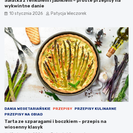
Sałatka z fenkułem i jabłkiem – proste przepisy na
wykwintne danie
10 stycznia 2026
Patycja Wieczorek
DANIA WEGETARIAŃSKIE
PRZEPISY
PRZEPISY KULINARNE
PRZEPISY NA OBIAD
Tarta ze szparagami i boczkiem – przepis na
wiosenny klasyk