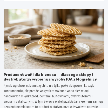
Producent wafli dla biznesu — dlaczego sklepy i
dystrybutorzy wybierają wyroby IGA z Mogielnicy
Rynek wyrobów cukierniczych to nie tylko półki sklepowe i koszyki
konsumentów, ale przede wszystkim rozbudowana sieć relacji
handlowych między producentami, hurtowniami, dystrybutorami i
sieciami detalicznymi. W tym świecie wafel przekładany kremem zajmuje
szczególne miejsce — to produkt o stałym, przewidywalnym popycie,