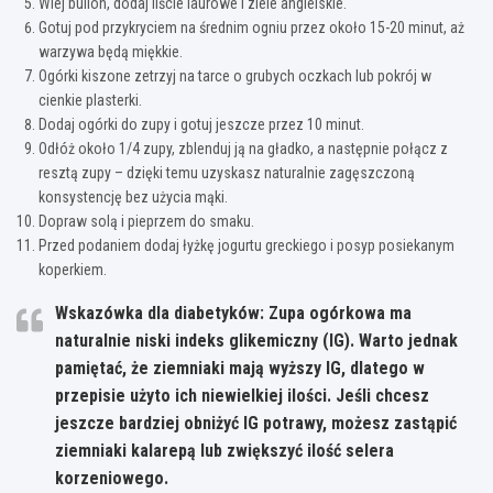
Wlej bulion, dodaj liście laurowe i ziele angielskie.
Gotuj pod przykryciem na średnim ogniu przez około 15-20 minut, aż
warzywa będą miękkie.
Ogórki kiszone zetrzyj na tarce o grubych oczkach lub pokrój w
cienkie plasterki.
Dodaj ogórki do zupy i gotuj jeszcze przez 10 minut.
Odłóż około 1/4 zupy, zblenduj ją na gładko, a następnie połącz z
resztą zupy – dzięki temu uzyskasz naturalnie zagęszczoną
konsystencję bez użycia mąki.
Dopraw solą i pieprzem do smaku.
Przed podaniem dodaj łyżkę jogurtu greckiego i posyp posiekanym
koperkiem.
Wskazówka dla diabetyków:
Zupa ogórkowa ma
naturalnie niski indeks glikemiczny (IG). Warto jednak
pamiętać, że ziemniaki mają wyższy IG, dlatego w
przepisie użyto ich niewielkiej ilości. Jeśli chcesz
jeszcze bardziej obniżyć IG potrawy, możesz zastąpić
ziemniaki kalarepą lub zwiększyć ilość selera
korzeniowego.