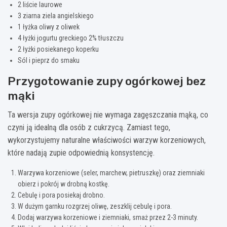
2 liście laurowe
3 ziarna ziela angielskiego
1 łyżka oliwy z oliwek
4 łyżki jogurtu greckiego 2% tłuszczu
2 łyżki posiekanego koperku
Sól i pieprz do smaku
Przygotowanie zupy ogórkowej bez
mąki
Ta wersja zupy ogórkowej nie wymaga zagęszczania mąką, co
czyni ją idealną dla osób z cukrzycą. Zamiast tego,
wykorzystujemy naturalne właściwości warzyw korzeniowych,
które nadają zupie odpowiednią konsystencję.
Warzywa korzeniowe (seler, marchew, pietruszkę) oraz ziemniaki
obierz i pokrój w drobną kostkę.
Cebulę i pora posiekaj drobno.
W dużym garnku rozgrzej oliwę, zeszklij cebulę i pora.
Dodaj warzywa korzeniowe i ziemniaki, smaż przez 2-3 minuty.