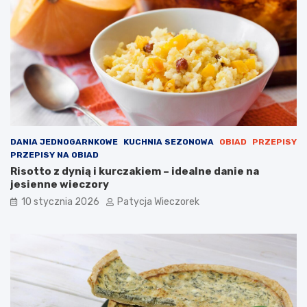
DANIA JEDNOGARNKOWE
KUCHNIA SEZONOWA
OBIAD
PRZEPISY
PRZEPISY NA OBIAD
Risotto z dynią i kurczakiem – idealne danie na
jesienne wieczory
10 stycznia 2026
Patycja Wieczorek