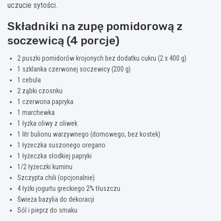
uczucie sytości.
Składniki na zupę pomidorową z
soczewicą (4 porcje)
2 puszki pomidorów krojonych bez dodatku cukru (2 x 400 g)
1 szklanka czerwonej soczewicy (200 g)
1 cebula
2 ząbki czosnku
1 czerwona papryka
1 marchewka
1 łyżka oliwy z oliwek
1 litr bulionu warzywnego (domowego, bez kostek)
1 łyżeczka suszonego oregano
1 łyżeczka słodkiej papryki
1/2 łyżeczki kuminu
Szczypta chili (opcjonalnie)
4 łyżki jogurtu greckiego 2% tłuszczu
Świeża bazylia do dekoracji
Sól i pieprz do smaku