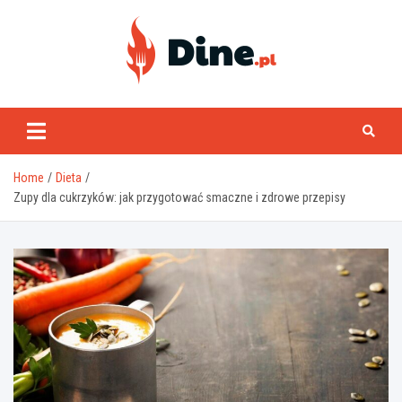
Skip
to
content
www.dine.pl
Home
Dieta
Zupy dla cukrzyków: jak przygotować smaczne i zdrowe przepisy