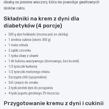
idealną na jesienne wieczory, która nie powoduje gwałtownych
skoków cukru.
Składniki na krem z dyni dla
diabetyków (4 porcje)
500 g dyni hokkaido (można jeść ze skórką)
1 średnia cukinia (około 300 g)
1 mała cebula
2 ząbki czosnku
1 łyżka oliwy z oliwek
1 litr bulionu warzywnego (domowego, bez kostek)
1/2 łyżeczki kurkumy
1/2 łyżeczki mielonego imbiru
Szczypta chili (opcjonalnie)
Sól i pieprz do smaku
2 łyżki pestek dyni do posypania
4 łyżki jogurtu greckiego 2% tłuszczu
Przygotowanie kremu z dyni i cukinii