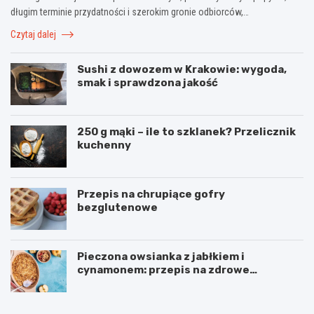
długim terminie przydatności i szerokim gronie odbiorców,…
Czytaj dalej
Sushi z dowozem w Krakowie: wygoda,
smak i sprawdzona jakość
250 g mąki – ile to szklanek? Przelicznik
kuchenny
Przepis na chrupiące gofry
bezglutenowe
Pieczona owsianka z jabłkiem i
cynamonem: przepis na zdrowe
śniadanie