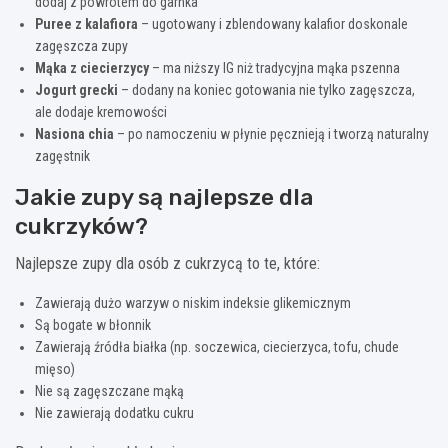
dodaj z powrotem do garnka
Puree z kalafiora
– ugotowany i zblendowany kalafior doskonale
zagęszcza zupy
Mąka z ciecierzycy
– ma niższy IG niż tradycyjna mąka pszenna
Jogurt grecki
– dodany na koniec gotowania nie tylko zagęszcza,
ale dodaje kremowości
Nasiona chia
– po namoczeniu w płynie pęcznieją i tworzą naturalny
zagęstnik
Jakie zupy są najlepsze dla
cukrzyków?
Najlepsze zupy dla osób z cukrzycą to te, które:
Zawierają dużo warzyw o niskim indeksie glikemicznym
Są bogate w błonnik
Zawierają źródła białka (np. soczewica, ciecierzyca, tofu, chude
mięso)
Nie są zagęszczane mąką
Nie zawierają dodatku cukru