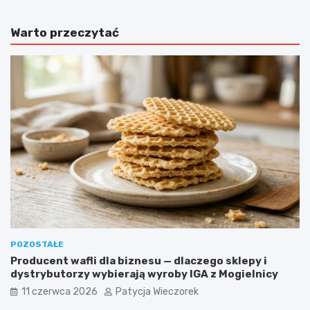
Warto przeczytać
POZOSTAŁE
Producent wafli dla biznesu — dlaczego sklepy i
dystrybutorzy wybierają wyroby IGA z Mogielnicy
11 czerwca 2026
Patycja Wieczorek