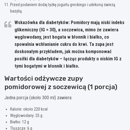
Przed podaniem dodaj łyżkę jogurtu greckiego i udekoruj świeżą
bazylią.
Wskazówka dla diabetyków:
Pomidory mają niski indeks
glikemiczny (IG = 30), a soczewica, mimo że zawiera
węglowodany, jest bogata w błonnik i białko, co
spowalnia wchłanianie cukru do krwi. Ta zupa jest
doskonałym przykładem, jak można komponować
posiłki dla diabetyków – łącząc produkty o niskim IG z
tymi bogatymi w błonnik i białko.
Wartości odżywcze zupy
pomidorowej z soczewicą (1 porcja)
Jedna porcja (około 300 ml) zawiera:
Kalorie: około 220 kcal
Węglowodany: 25 g
Białko: 12 g
Tłuszcze: 6 g