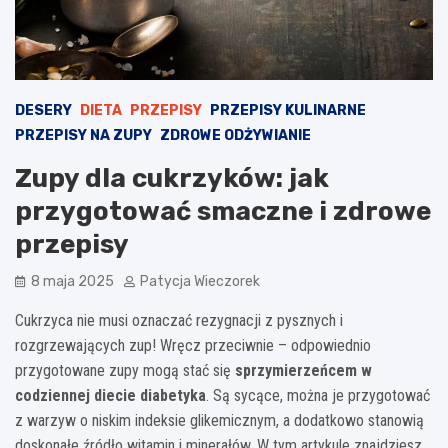
DESERY
DIETA
PRZEPISY
PRZEPISY KULINARNE
PRZEPISY NA ZUPY
ZDROWE ODŻYWIANIE
Zupy dla cukrzyków: jak
przygotować smaczne i zdrowe
przepisy
8 maja 2025
Patycja Wieczorek
Cukrzyca nie musi oznaczać rezygnacji z pysznych i
rozgrzewających zup! Wręcz przeciwnie – odpowiednio
przygotowane zupy mogą stać się
sprzymierzeńcem w
codziennej diecie diabetyka
. Są sycące, można je przygotować
z warzyw o niskim indeksie glikemicznym, a dodatkowo stanowią
doskonałe źródło witamin i minerałów. W tym artykule znajdziesz