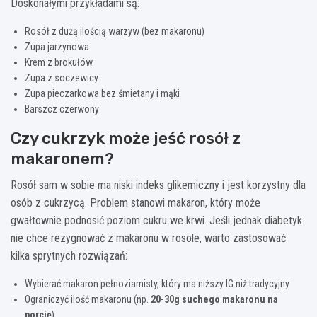
Doskonałymi przykładami są:
Rosół z dużą ilością warzyw (bez makaronu)
Zupa jarzynowa
Krem z brokułów
Zupa z soczewicy
Zupa pieczarkowa bez śmietany i mąki
Barszcz czerwony
Czy cukrzyk może jeść rosół z
makaronem?
Rosół sam w sobie ma niski indeks glikemiczny i jest korzystny dla
osób z cukrzycą. Problem stanowi makaron, który może
gwałtownie podnosić poziom cukru we krwi. Jeśli jednak diabetyk
nie chce rezygnować z makaronu w rosole, warto zastosować
kilka sprytnych rozwiązań:
Wybierać makaron pełnoziarnisty, który ma niższy IG niż tradycyjny
Ograniczyć ilość makaronu (np.
20-30g suchego makaronu na
porcję
)