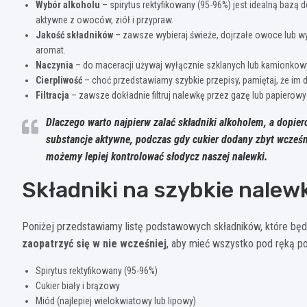
Wybór alkoholu
– spirytus rektyfikowany (95-96%) jest idealną bazą
aktywne z owoców, ziół i przypraw.
Jakość składników
– zawsze wybieraj świeże, dojrzałe owoce lub wys
aromat.
Naczynia
– do maceracji używaj wyłącznie szklanych lub kamionkow
Cierpliwość
– choć przedstawiamy szybkie przepisy, pamiętaj, że im 
Filtracja
– zawsze dokładnie filtruj nalewkę przez gazę lub papierowy f
Dlaczego warto najpierw zalać składniki alkoholem, a dopie
substancje aktywne, podczas gdy cukier dodany zbyt wcześn
możemy lepiej kontrolować słodycz naszej nalewki.
Składniki na szybkie nale
Poniżej przedstawiamy listę podstawowych składników, które bę
zaopatrzyć się w nie wcześniej
, aby mieć wszystko pod ręką 
Spirytus rektyfikowany (95-96%)
Cukier biały i brązowy
Miód (najlepiej wielokwiatowy lub lipowy)