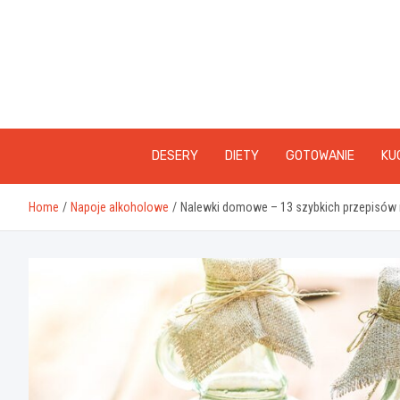
Skip
to
content
DESERY
DIETY
GOTOWANIE
KU
Home
Napoje alkoholowe
Nalewki domowe – 13 szybkich przepisów n