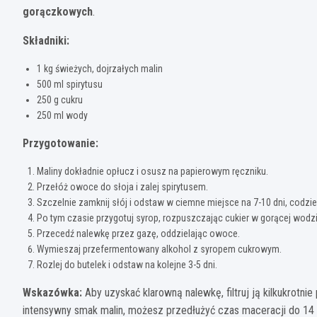
gorączkowych
.
Składniki:
1 kg świeżych, dojrzałych malin
500 ml spirytusu
250 g cukru
250 ml wody
Przygotowanie:
Maliny dokładnie opłucz i osusz na papierowym ręczniku.
Przełóż owoce do słoja i zalej spirytusem.
Szczelnie zamknij słój i odstaw w ciemne miejsce na 7-10 dni, codzie
Po tym czasie przygotuj syrop, rozpuszczając cukier w gorącej wodz
Przecedź nalewkę przez gazę, oddzielając owoce.
Wymieszaj przefermentowany alkohol z syropem cukrowym.
Rozlej do butelek i odstaw na kolejne 3-5 dni.
Wskazówka:
Aby uzyskać klarowną nalewkę, filtruj ją kilkukrotnie 
intensywny smak malin, możesz przedłużyć czas maceracji do 14 