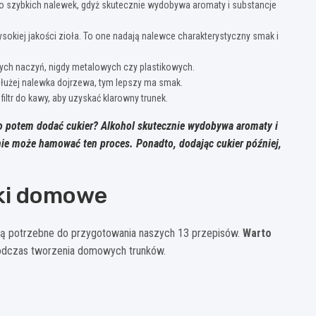
 do szybkich nalewek, gdyż skutecznie wydobywa aromaty i substancje
okiej jakości zioła. To one nadają nalewce charakterystyczny smak i
ych naczyń, nigdy metalowych czy plastikowych.
dłużej nalewka dojrzewa, tym lepszy ma smak.
iltr do kawy, aby uzyskać klarowny trunek.
ro potem dodać cukier? Alkohol skutecznie wydobywa aromaty i
ie może hamować ten proces. Ponadto, dodając cukier później,
wki domowe
dą potrzebne do przygotowania naszych 13 przepisów.
Warto
podczas tworzenia domowych trunków.