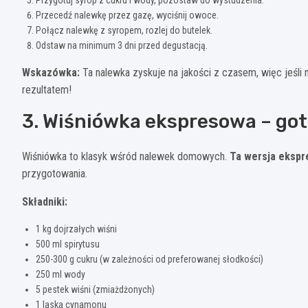
Przecedź nalewkę przez gazę, wyciśnij owoce.
Połącz nalewkę z syropem, rozlej do butelek.
Odstaw na minimum 3 dni przed degustacją.
Wskazówka:
Ta nalewka zyskuje na jakości z czasem, więc jeśli
rezultatem!
3. Wiśniówka ekspresowa – got
Wiśniówka to klasyk wśród nalewek domowych.
Ta wersja ekspr
przygotowania.
Składniki:
1 kg dojrzałych wiśni
500 ml spirytusu
250-300 g cukru (w zależności od preferowanej słodkości)
250 ml wody
5 pestek wiśni (zmiażdżonych)
1 laska cynamonu