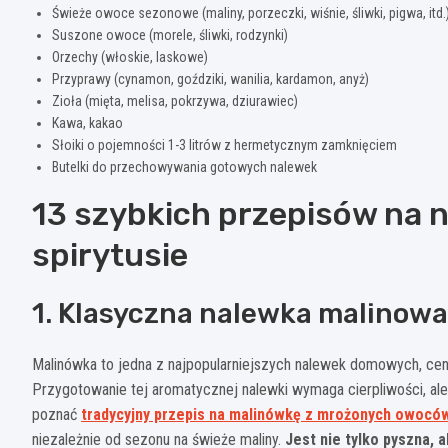
Świeże owoce sezonowe (maliny, porzeczki, wiśnie, śliwki, pigwa, itd.
Suszone owoce (morele, śliwki, rodzynki)
Orzechy (włoskie, laskowe)
Przyprawy (cynamon, goździki, wanilia, kardamon, anyż)
Zioła (mięta, melisa, pokrzywa, dziurawiec)
Kawa, kakao
Słoiki o pojemności 1-3 litrów z hermetycznym zamknięciem
Butelki do przechowywania gotowych nalewek
13 szybkich przepisów na 
spirytusie
1. Klasyczna nalewka malinowa
Malinówka to jedna z najpopularniejszych nalewek domowych, cen
Przygotowanie tej aromatycznej nalewki wymaga cierpliwości, a
poznać
tradycyjny przepis na malinówkę z mrożonych owocó
niezależnie od sezonu na świeże maliny.
Jest nie tylko pyszna, 