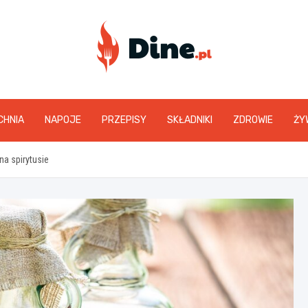
www.dine.pl
CHNIA
NAPOJE
PRZEPISY
SKŁADNIKI
ZDROWIE
ŻY
a spirytusie