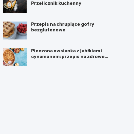
Przelicznik kuchenny
Przepis na chrupiące gofry
bezglutenowe
Pieczona owsianka z jabłkiem i
cynamonem: przepis na zdrowe
śniadanie