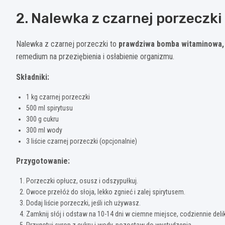
2. Nalewka z czarnej porzeczki
Nalewka z czarnej porzeczki to
prawdziwa bomba witaminowa, 
remedium na przeziębienia i osłabienie organizmu.
Składniki:
1 kg czarnej porzeczki
500 ml spirytusu
300 g cukru
300 ml wody
3 liście czarnej porzeczki (opcjonalnie)
Przygotowanie:
Porzeczki opłucz, osusz i odszypułkuj.
Owoce przełóż do słoja, lekko zgnieć i zalej spirytusem.
Dodaj liście porzeczki, jeśli ich używasz.
Zamknij słój i odstaw na 10-14 dni w ciemne miejsce, codziennie deli
Przygotuj syrop z cukru i wody, pozostaw do wystudzenia.