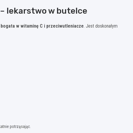
 – lekarstwo w butelce
bogata w witaminę C i przeciwutleniacze
. Jest doskonałym
katnie potrząsając.