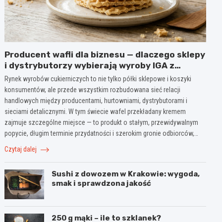
Producent wafli dla biznesu — dlaczego sklepy
i dystrybutorzy wybierają wyroby IGA z
Mogielnicy
Rynek wyrobów cukierniczych to nie tylko półki sklepowe i koszyki
konsumentów, ale przede wszystkim rozbudowana sieć relacji
handlowych między producentami, hurtowniami, dystrybutorami i
sieciami detalicznymi. W tym świecie wafel przekładany kremem
zajmuje szczególne miejsce — to produkt o stałym, przewidywalnym
popycie, długim terminie przydatności i szerokim gronie odbiorców,…
Czytaj dalej
Sushi z dowozem w Krakowie: wygoda,
smak i sprawdzona jakość
250 g mąki – ile to szklanek?