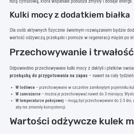
nutą cytrusową, która wspaniale pobudza zmysły i dodaje energii.
Kulki mocy z dodatkiem białka
Dla osób aktywnych fizycznie świetnym rozwiązaniem będzie dod
wartość odżywczą przekąski i pomoże w regeneracji mięśni po in
Przechowywanie i trwałość
Odpowiednio przechowywane kulki mocy z daktyli i płatków owsia
przekąską do przygotowania na zapas
– nawet na cały tydzień
W lodówce
– przechowywane w szczelnie zamkniętym pojemniku kulk
W zamrażarce
– można je przechowywać nawet do 3 miesięcy. Wystar
W temperaturze pokojowej
– mogą być przechowywane do 2-3 dni, al
aby nie zmieniły konsystencji.
Wartości odżywcze kulek mo