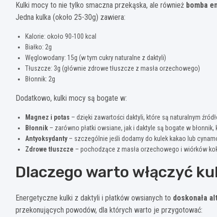
Kulki mocy to nie tylko smaczna przekąska, ale również
bomba en
Jedna kulka (około 25-30g) zawiera:
Kalorie: około 90-100 kcal
Białko: 2g
Węglowodany: 15g (w tym cukry naturalne z daktyli)
Tłuszcze: 3g (głównie zdrowe tłuszcze z masła orzechowego)
Błonnik: 2g
Dodatkowo, kulki mocy są bogate w:
Magnez i potas
– dzięki zawartości daktyli, które są naturalnym źr
Błonnik
– zarówno płatki owsiane, jak i daktyle są bogate w błonnik, 
Antyoksydanty
– szczególnie jeśli dodamy do kulek kakao lub cynam
Zdrowe tłuszcze
– pochodzące z masła orzechowego i wiórków kok
Dlaczego warto włączyć kul
Energetyczne kulki z daktyli i płatków owsianych to
doskonała al
przekonujących powodów, dla których warto je przygotować: