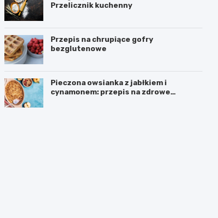
Przelicznik kuchenny
Przepis na chrupiące gofry
bezglutenowe
Pieczona owsianka z jabłkiem i
cynamonem: przepis na zdrowe
śniadanie