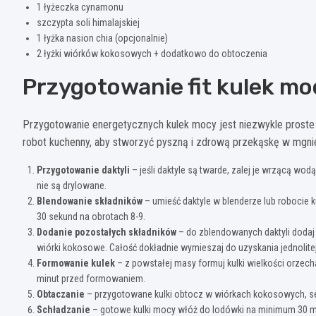
1 łyżeczka cynamonu
szczypta soli himalajskiej
1 łyżka nasion chia (opcjonalnie)
2 łyżki wiórków kokosowych + dodatkowo do obtoczenia
Przygotowanie fit kulek mo
Przygotowanie energetycznych kulek mocy jest niezwykle proste 
robot kuchenny, aby stworzyć pyszną i zdrową przekąskę w mgnie
Przygotowanie daktyli
– jeśli daktyle są twarde, zalej je wrzącą wodą
nie są drylowane.
Blendowanie składników
– umieść daktyle w blenderze lub robocie
30 sekund na obrotach 8-9.
Dodanie pozostałych składników
– do zblendowanych daktyli dodaj 
wiórki kokosowe. Całość dokładnie wymieszaj do uzyskania jednolite
Formowanie kulek
– z powstałej masy formuj kulki wielkości orzech
minut przed formowaniem.
Obtaczanie
– przygotowane kulki obtocz w wiórkach kokosowych, se
Schładzanie
– gotowe kulki mocy włóż do lodówki na minimum 30 min