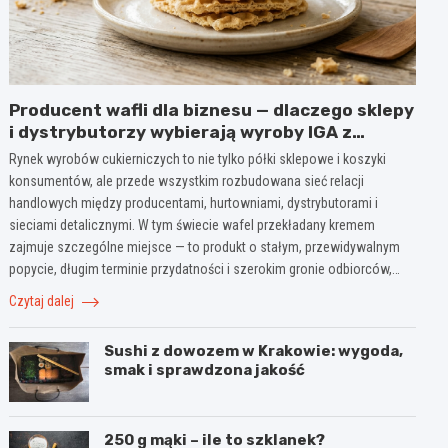
Producent wafli dla biznesu — dlaczego sklepy
i dystrybutorzy wybierają wyroby IGA z
Mogielnicy
Rynek wyrobów cukierniczych to nie tylko półki sklepowe i koszyki
konsumentów, ale przede wszystkim rozbudowana sieć relacji
handlowych między producentami, hurtowniami, dystrybutorami i
sieciami detalicznymi. W tym świecie wafel przekładany kremem
zajmuje szczególne miejsce — to produkt o stałym, przewidywalnym
popycie, długim terminie przydatności i szerokim gronie odbiorców,…
Czytaj dalej
Sushi z dowozem w Krakowie: wygoda,
smak i sprawdzona jakość
250 g mąki – ile to szklanek?