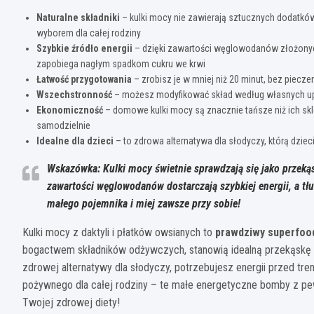
Naturalne składniki
– kulki mocy nie zawierają sztucznych dodatkó
wyborem dla całej rodziny
Szybkie źródło energii
– dzięki zawartości węglowodanów złożonych 
zapobiega nagłym spadkom cukru we krwi
Łatwość przygotowania
– zrobisz je w mniej niż 20 minut, bez piecze
Wszechstronność
– możesz modyfikować skład według własnych upo
Ekonomiczność
– domowe kulki mocy są znacznie tańsze niż ich sk
samodzielnie
Idealne dla dzieci
– to zdrowa alternatywa dla słodyczy, którą dzie
Wskazówka: Kulki mocy świetnie sprawdzają się jako przekąs
zawartości węglowodanów dostarczają szybkiej energii, a tłus
małego pojemnika i miej zawsze przy sobie!
Kulki mocy z daktyli i płatków owsianych to
prawdziwy superfood
bogactwem składników odżywczych, stanowią idealną przekąskę d
zdrowej alternatywy dla słodyczy, potrzebujesz energii przed t
pożywnego dla całej rodziny – te małe energetyczne bomby z pe
Twojej zdrowej diety!