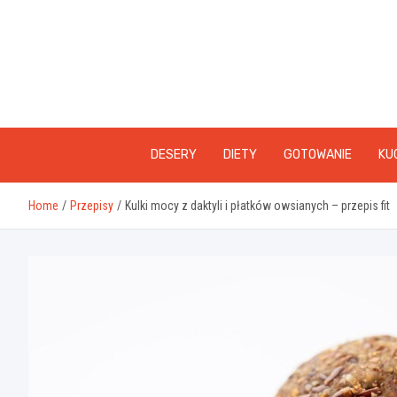
Skip
to
content
DESERY
DIETY
GOTOWANIE
KU
Home
Przepisy
Kulki mocy z daktyli i płatków owsianych – przepis fit