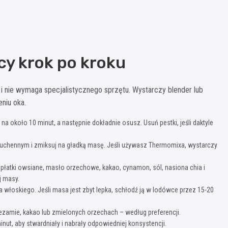
cy krok po kroku
i nie wymaga specjalistycznego sprzętu. Wystarczy blender lub
niu oka.
 na około 10 minut, a następnie dokładnie osusz. Usuń pestki, jeśli daktyle
 kuchennym i zmiksuj na gładką masę. Jeśli używasz Thermomixa, wystarczy
płatki owsiane, masło orzechowe, kakao, cynamon, sól, nasiona chia i
j masy.
a włoskiego. Jeśli masa jest zbyt lepka, schłodź ją w lodówce przez 15-20
zamie, kakao lub zmielonych orzechach – według preferencji.
ut, aby stwardniały i nabrały odpowiedniej konsystencji.