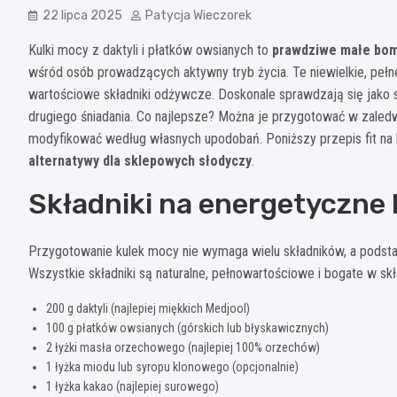
22 lipca 2025
Patycja Wieczorek
Kulki mocy z daktyli i płatków owsianych to
prawdziwe małe bo
wśród osób prowadzących aktywny tryb życia. Te niewielkie, pełne
wartościowe składniki odżywcze. Doskonale sprawdzają się jako 
drugiego śniadania. Co najlepsze? Można je przygotować w zaledwie
modyfikować według własnych upodobań. Poniższy przepis fit na 
alternatywy dla sklepowych słodyczy
.
Składniki na energetyczne k
Przygotowanie kulek mocy nie wymaga wielu składników, a podst
Wszystkie składniki są naturalne, pełnowartościowe i bogate w skł
200 g daktyli (najlepiej miękkich Medjool)
100 g płatków owsianych (górskich lub błyskawicznych)
2 łyżki masła orzechowego (najlepiej 100% orzechów)
1 łyżka miodu lub syropu klonowego (opcjonalnie)
1 łyżka kakao (najlepiej surowego)