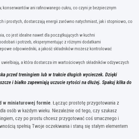
w, konserwantów ani rafinowanego cukru, co czyni je bezpiecznym
i prostych, dostarczają energii zarówno natychmiast, jak i stopniowo, co
nia, co jest idealne nawet dla początkujących w kuchni
dobań i potrzeb, eksperymentując z różnymi dodatkami
lepowe odpowiedniki, a jakość składników możesz kontrolować
ci uwielbiają, a która dostarcza im wartościowych składników odżywczych
ka przed treningiem lub w trakcie długich wycieczek. Dzięki
zcze i białko zapewniają uczucie sytości na dłużej. Spakuj kilka do
 w miniaturowej formie
. Łącząc prostotę przygotowania z
la osób w każdym wieku. Niezależnie od tego, czy szukasz
reningiem, czy po prostu chcesz przygotować coś smacznego i
wnością spełnią Twoje oczekiwania i staną się stałym elementem