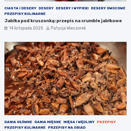
CIASTA I DESERY
DESERY
DESERY I WYPIEKI
DESERY OWOCOWE
PRZEPISY KULINARNE
Jabłka pod kruszonką: przepis na crumble jabłkowe
14 listopada 2025
Patycja Wieczorek
DANIA GŁÓWNE
DANIA MIĘSNE
MIĘSA I WĘDLINY
PRZEPISY
PRZEPISY KULINARNE
PRZEPISY NA OBIAD