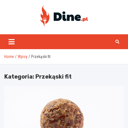
Skip
to
content
www.dine.pl
Home
Wpisy
Przekąski fit
Kategoria:
Przekąski fit