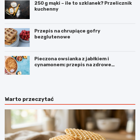
250 g mąki – ile to szklanek? Przelicznik
kuchenny
Przepis na chrupiące gofry
bezglutenowe
Pieczona owsianka z jabłkiem i
cynamonem: przepis na zdrowe
śniadanie
Warto przeczytać