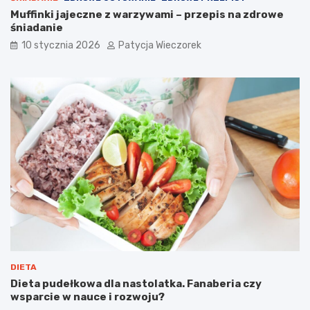
Muffinki jajeczne z warzywami – przepis na zdrowe
śniadanie
10 stycznia 2026
Patycja Wieczorek
DIETA
Dieta pudełkowa dla nastolatka. Fanaberia czy
wsparcie w nauce i rozwoju?