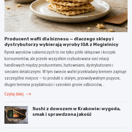
Producent wafli dla biznesu — dlaczego sklepy i
dystrybutorzy wybierają wyroby IGA z Mogielnicy
Rynek wyrobów cukierniczych to nie tylko półki sklepowe i koszyki
konsumentów, ale przede wszystkim rozbudowana sieć relacji
handlowych między producentami, hurtowniami, dystrybutorami i
sieciami detalicznymi. W tym świecie wafel przekładany kremem zajmuje
szczególne miejsce — to produkt o stałym, przewidywalnym popycie,
długim terminie przydatności i szerokim gronie odbiorców,…
Czytaj dalej
Sushi z dowozem w Krakowie: wygoda,
smak i sprawdzona jakość