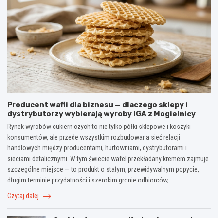
Producent wafli dla biznesu — dlaczego sklepy i
dystrybutorzy wybierają wyroby IGA z Mogielnicy
Rynek wyrobów cukierniczych to nie tylko półki sklepowe i koszyki
konsumentów, ale przede wszystkim rozbudowana sieć relacji
handlowych między producentami, hurtowniami, dystrybutorami i
sieciami detalicznymi. W tym świecie wafel przekładany kremem zajmuje
szczególne miejsce — to produkt o stałym, przewidywalnym popycie,
długim terminie przydatności i szerokim gronie odbiorców,…
Czytaj dalej