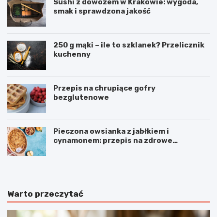
Sushi z dowozem w Krakowie: wygoda,
smak i sprawdzona jakość
250 g mąki – ile to szklanek? Przelicznik
kuchenny
Przepis na chrupiące gofry
bezglutenowe
Pieczona owsianka z jabłkiem i
cynamonem: przepis na zdrowe
śniadanie
Warto przeczytać