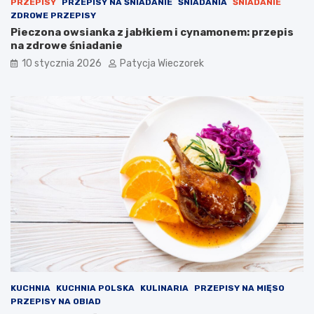
PRZEPISY
PRZEPISY NA ŚNIADANIE
ŚNIADANIA
ŚNIADANIE
ZDROWE PRZEPISY
Pieczona owsianka z jabłkiem i cynamonem: przepis
na zdrowe śniadanie
10 stycznia 2026
Patycja Wieczorek
KUCHNIA
KUCHNIA POLSKA
KULINARIA
PRZEPISY NA MIĘSO
PRZEPISY NA OBIAD