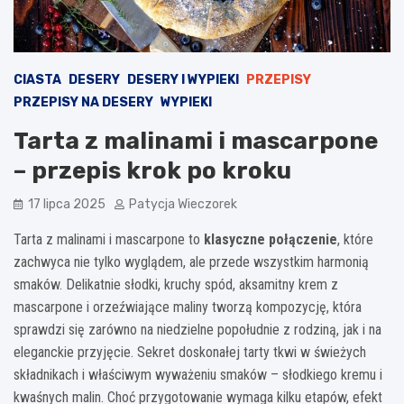
CIASTA
DESERY
DESERY I WYPIEKI
PRZEPISY
PRZEPISY NA DESERY
WYPIEKI
Tarta z malinami i mascarpone
– przepis krok po kroku
17 lipca 2025
Patycja Wieczorek
Tarta z malinami i mascarpone to
klasyczne połączenie
, które
zachwyca nie tylko wyglądem, ale przede wszystkim harmonią
smaków. Delikatnie słodki, kruchy spód, aksamitny krem z
mascarpone i orzeźwiające maliny tworzą kompozycję, która
sprawdzi się zarówno na niedzielne popołudnie z rodziną, jak i na
eleganckie przyjęcie. Sekret doskonałej tarty tkwi w świeżych
składnikach i właściwym wyważeniu smaków – słodkiego kremu i
kwaśnych malin. Choć przygotowanie wymaga kilku etapów, efekt