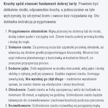
Kruchy spód stanowi fundament dobrej tarty
. Powinien być
delikatnie słodki, odpowiednio kruchy, a jednocześnie na tyle
wytrzymały, by utrzymać krem i owoce bez rozpadania się. Oto
dokładna instrukcja przygotowania:
Przygotowanie składników:
Mąkę przesiej na stolnicę lub do miski,
dodaj cukier puder i szczyptę soli. Zimne masło pokrój w małą kostkę
i dodaj do mąki.
Siekanie ciasta:
Za pomocą noża lub szpatułki posiekaj składniki, aż
utworzą się drobne grudki przypominające kruszonkę. Możesz też
użyć miksera planetarnego z końcówką w kształcie litery K, co
znacznie przyspieszy proces.
Dodanie jajka:
Zrób wgłębienie w środku mieszanki, wbij jajko i dodaj
skórkę z cytryny, jeśli jej używasz. Szybko zagnieć ciasto, formując
zwartą kulę.
Nie wyrabiaj go zbyt długo
– nadmierne wyrabianie
sprawi, że ciasto stanie się elastyczne i straci kruchość.
Chłodzenie:
Zawiń ciasto w folię spożywczą i włóż do lodówki na
minimum 30 minut, a najlepiej na godzinę. Schłodzone ciasto będzie
łatwiejsze do rozwałkowania i zachowa kruchość podczas pieczenia.
Rozwałkowanie:
Schłodzone ciasto rozwałkuj na posypanej mąką