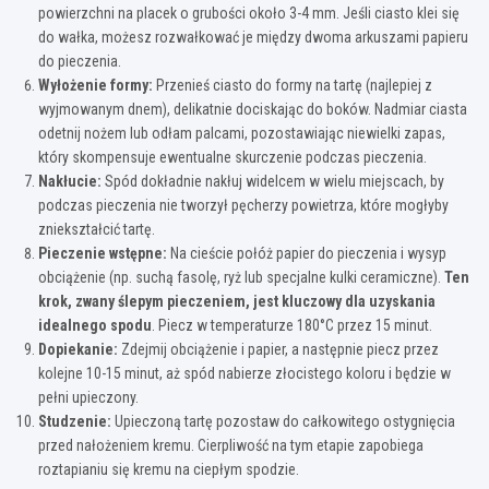
powierzchni na placek o grubości około 3-4 mm. Jeśli ciasto klei się
do wałka, możesz rozwałkować je między dwoma arkuszami papieru
do pieczenia.
Wyłożenie formy:
Przenieś ciasto do formy na tartę (najlepiej z
wyjmowanym dnem), delikatnie dociskając do boków. Nadmiar ciasta
odetnij nożem lub odłam palcami, pozostawiając niewielki zapas,
który skompensuje ewentualne skurczenie podczas pieczenia.
Nakłucie:
Spód dokładnie nakłuj widelcem w wielu miejscach, by
podczas pieczenia nie tworzył pęcherzy powietrza, które mogłyby
zniekształcić tartę.
Pieczenie wstępne:
Na cieście połóż papier do pieczenia i wysyp
obciążenie (np. suchą fasolę, ryż lub specjalne kulki ceramiczne).
Ten
krok, zwany ślepym pieczeniem, jest kluczowy dla uzyskania
idealnego spodu
. Piecz w temperaturze 180°C przez 15 minut.
Dopiekanie:
Zdejmij obciążenie i papier, a następnie piecz przez
kolejne 10-15 minut, aż spód nabierze złocistego koloru i będzie w
pełni upieczony.
Studzenie:
Upieczoną tartę pozostaw do całkowitego ostygnięcia
przed nałożeniem kremu. Cierpliwość na tym etapie zapobiega
roztapianiu się kremu na ciepłym spodzie.