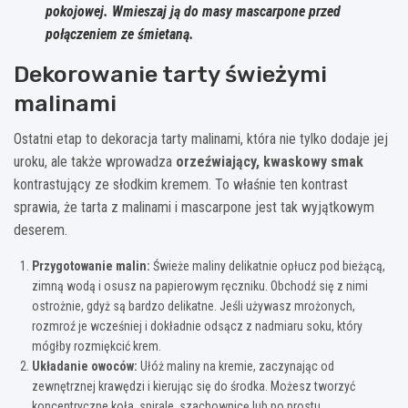
pokojowej. Wmieszaj ją do masy mascarpone przed
połączeniem ze śmietaną.
Dekorowanie tarty świeżymi
malinami
Ostatni etap to dekoracja tarty malinami, która nie tylko dodaje jej
uroku, ale także wprowadza
orzeźwiający, kwaskowy smak
kontrastujący ze słodkim kremem. To właśnie ten kontrast
sprawia, że tarta z malinami i mascarpone jest tak wyjątkowym
deserem.
Przygotowanie malin:
Świeże maliny delikatnie opłucz pod bieżącą,
zimną wodą i osusz na papierowym ręczniku. Obchodź się z nimi
ostrożnie, gdyż są bardzo delikatne. Jeśli używasz mrożonych,
rozmroź je wcześniej i dokładnie odsącz z nadmiaru soku, który
mógłby rozmiękcić krem.
Układanie owoców:
Ułóż maliny na kremie, zaczynając od
zewnętrznej krawędzi i kierując się do środka. Możesz tworzyć
koncentryczne koła, spirale, szachownicę lub po prostu