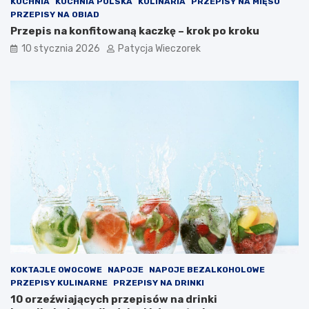
KUCHNIA
KUCHNIA POLSKA
KULINARIA
PRZEPISY NA MIĘSO
PRZEPISY NA OBIAD
Przepis na konfitowaną kaczkę – krok po kroku
10 stycznia 2026
Patycja Wieczorek
KOKTAJLE OWOCOWE
NAPOJE
NAPOJE BEZALKOHOLOWE
PRZEPISY KULINARNE
PRZEPISY NA DRINKI
10 orzeźwiających przepisów na drinki