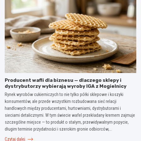
Producent wafli dla biznesu — dlaczego sklepy i
dystrybutorzy wybierają wyroby IGA z Mogielnicy
Rynek wyrobów cukierniczych to nie tylko półki sklepowe i koszyki
konsumentów, ale przede wszystkim rozbudowana sieć relacji
handlowych między producentami, hurtowniami, dystrybutorami i
sieciami detalicznymi. W tym świecie wafel przekładany kremem zajmuje
szczególne miejsce — to produkt o stałym, przewidywalnym popycie,
długim terminie przydatności i szerokim gronie odbiorców,…
Czytaj dalej