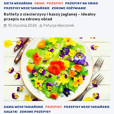
DIETA WEGAŃSKA
OBIAD
PRZEPISY
PRZEPISY NA OBIAD
PRZEPISY WEGETARIAŃSKIE
ZDROWE ODŻYWIANIE
Kotlety z ciecierzycy i kaszy jaglanej – idealny
przepis na zdrowy obiad
10 stycznia 2026
Patycja Wieczorek
DANIA WEGETARIAŃSKIE
PRZEPISY
PRZEPISY WEGETARIAŃSKIE
SAŁATKI
ZDROWE PRZEPISY