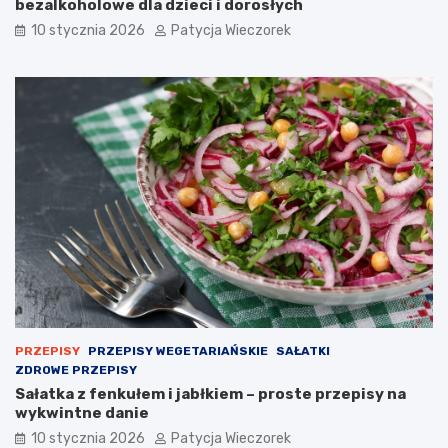
bezalkoholowe dla dzieci i dorosłych
10 stycznia 2026
Patycja Wieczorek
PRZEPISY
PRZEPISY WEGETARIAŃSKIE
SAŁATKI
ZDROWE PRZEPISY
Sałatka z fenkułem i jabłkiem – proste przepisy na
wykwintne danie
10 stycznia 2026
Patycja Wieczorek