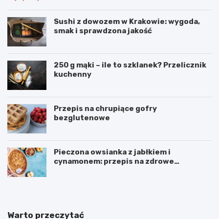
Sushi z dowozem w Krakowie: wygoda,
smak i sprawdzona jakość
250 g mąki – ile to szklanek? Przelicznik
kuchenny
Przepis na chrupiące gofry
bezglutenowe
Pieczona owsianka z jabłkiem i
cynamonem: przepis na zdrowe
śniadanie
Warto przeczytać