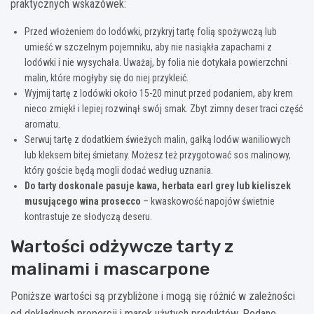
praktycznych wskazówek:
Przed włożeniem do lodówki, przykryj tartę folią spożywczą lub
umieść w szczelnym pojemniku, aby nie nasiąkła zapachami z
lodówki i nie wysychała. Uważaj, by folia nie dotykała powierzchni
malin, które mogłyby się do niej przykleić.
Wyjmij tartę z lodówki około 15-20 minut przed podaniem, aby krem
nieco zmiękł i lepiej rozwinął swój smak. Zbyt zimny deser traci część
aromatu.
Serwuj tartę z dodatkiem świeżych malin, gałką lodów waniliowych
lub kleksem bitej śmietany. Możesz też przygotować sos malinowy,
który goście będą mogli dodać według uznania.
Do tarty doskonale pasuje kawa, herbata earl grey lub kieliszek
musującego wina prosecco
– kwaskowość napojów świetnie
kontrastuje ze słodyczą deseru.
Wartości odżywcze tarty z
malinami i mascarpone
Poniższe wartości są przybliżone i mogą się różnić w zależności
od dokładnych proporcji i marek użytych produktów. Podane