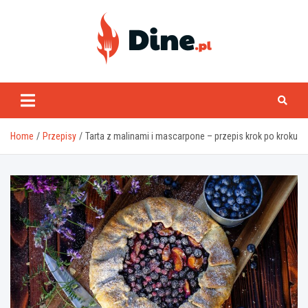
Skip
to
content
www.dine.pl
Home
Przepisy
Tarta z malinami i mascarpone – przepis krok po kroku