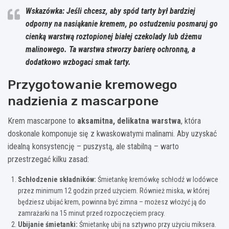
Wskazówka: Jeśli chcesz, aby spód tarty był bardziej
odporny na nasiąkanie kremem, po ostudzeniu posmaruj go
cienką warstwą roztopionej białej czekolady lub dżemu
malinowego. Ta warstwa stworzy barierę ochronną, a
dodatkowo wzbogaci smak tarty.
Przygotowanie kremowego
nadzienia z mascarpone
Krem mascarpone to
aksamitna, delikatna warstwa
, która
doskonale komponuje się z kwaskowatymi malinami. Aby uzyskać
idealną konsystencję – puszystą, ale stabilną – warto
przestrzegać kilku zasad:
Schłodzenie składników:
Śmietankę kremówkę schłodź w lodówce
przez minimum 12 godzin przed użyciem. Również miska, w której
będziesz ubijać krem, powinna być zimna – możesz włożyć ją do
zamrażarki na 15 minut przed rozpoczęciem pracy.
Ubijanie śmietanki:
Śmietankę ubij na sztywno przy użyciu miksera.