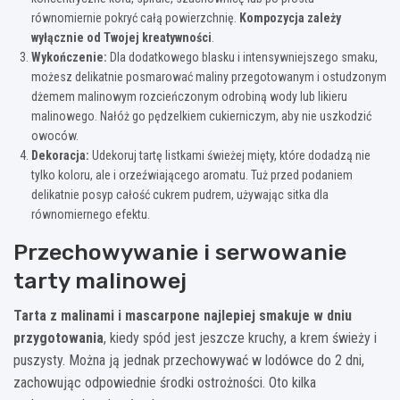
równomiernie pokryć całą powierzchnię.
Kompozycja zależy
wyłącznie od Twojej kreatywności
.
Wykończenie:
Dla dodatkowego blasku i intensywniejszego smaku,
możesz delikatnie posmarować maliny przegotowanym i ostudzonym
dżemem malinowym rozcieńczonym odrobiną wody lub likieru
malinowego. Nałóż go pędzelkiem cukierniczym, aby nie uszkodzić
owoców.
Dekoracja:
Udekoruj tartę listkami świeżej mięty, które dodadzą nie
tylko koloru, ale i orzeźwiającego aromatu. Tuż przed podaniem
delikatnie posyp całość cukrem pudrem, używając sitka dla
równomiernego efektu.
Przechowywanie i serwowanie
tarty malinowej
Tarta z malinami i mascarpone najlepiej smakuje w dniu
przygotowania
, kiedy spód jest jeszcze kruchy, a krem świeży i
puszysty. Można ją jednak przechowywać w lodówce do 2 dni,
zachowując odpowiednie środki ostrożności. Oto kilka