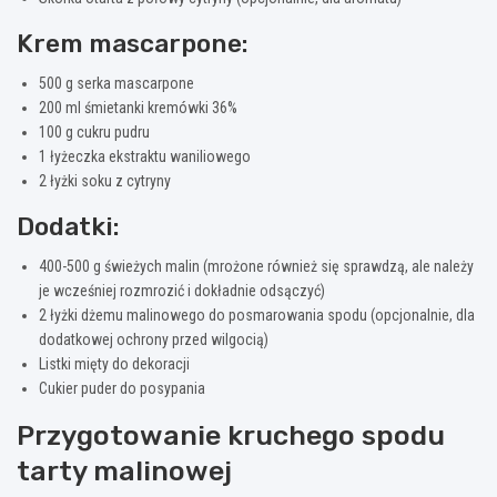
Krem mascarpone:
500 g serka mascarpone
200 ml śmietanki kremówki 36%
100 g cukru pudru
1 łyżeczka ekstraktu waniliowego
2 łyżki soku z cytryny
Dodatki:
400-500 g świeżych malin (mrożone również się sprawdzą, ale należy
je wcześniej rozmrozić i dokładnie odsączyć)
2 łyżki dżemu malinowego do posmarowania spodu (opcjonalnie, dla
dodatkowej ochrony przed wilgocią)
Listki mięty do dekoracji
Cukier puder do posypania
Przygotowanie kruchego spodu
tarty malinowej