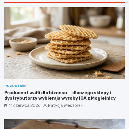
POZOSTAŁE
Producent wafli dla biznesu — dlaczego sklepy i
dystrybutorzy wybierają wyroby IGA z Mogielnicy
11 czerwca 2026
Patycja Wieczorek