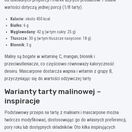
wartości dotyczą jednej porcji (1/8 tarty):
Kalorie:
około 450 kcal
Białko:
6 g
Węglowodany:
42 g (w tym cukry: 25 g)
Tłuszcze:
30 g (w tym tłuszcze nasycone: 18 g)
Błonnik:
3 g
Maliny są bogate w witaminę C, mangan, błonnik i
przeciwutleniacze, co częściowo równoważy kaloryczność
deseru. Mascarpone dostarcza wapnia i witamin z grupy B,
przyczyniając się do wartości odżywczej tarty.
Warianty tarty malinowej –
inspiracje
Podstawowy przepis na tartę z malinami i mascarpone można
twórczo modyfikować, dostosowując go do własnych preferencji,
pory roku lub dostępnych składników. Oto kilka inspirujących