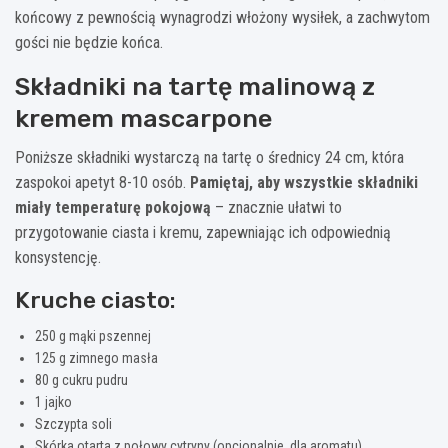
końcowy z pewnością wynagrodzi włożony wysiłek, a zachwytom
gości nie będzie końca.
Składniki na tartę malinową z
kremem mascarpone
Poniższe składniki wystarczą na tartę o średnicy 24 cm, która
zaspokoi apetyt 8-10 osób.
Pamiętaj, aby wszystkie składniki
miały temperaturę pokojową
– znacznie ułatwi to
przygotowanie ciasta i kremu, zapewniając ich odpowiednią
konsystencję.
Kruche ciasto:
250 g mąki pszennej
125 g zimnego masła
80 g cukru pudru
1 jajko
Szczypta soli
Skórka otarta z połowy cytryny (opcjonalnie, dla aromatu)