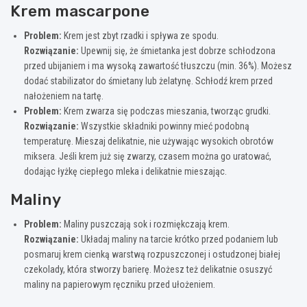
Krem mascarpone
Problem:
Krem jest zbyt rzadki i spływa ze spodu.
Rozwiązanie:
Upewnij się, że śmietanka jest dobrze schłodzona
przed ubijaniem i ma wysoką zawartość tłuszczu (min. 36%). Możesz
dodać stabilizator do śmietany lub żelatynę. Schłodź krem przed
nałożeniem na tartę.
Problem:
Krem zwarza się podczas mieszania, tworząc grudki.
Rozwiązanie:
Wszystkie składniki powinny mieć podobną
temperaturę. Mieszaj delikatnie, nie używając wysokich obrotów
miksera. Jeśli krem już się zwarzy, czasem można go uratować,
dodając łyżkę ciepłego mleka i delikatnie mieszając.
Maliny
Problem:
Maliny puszczają sok i rozmiękczają krem.
Rozwiązanie:
Układaj maliny na tarcie krótko przed podaniem lub
posmaruj krem cienką warstwą rozpuszczonej i ostudzonej białej
czekolady, która stworzy barierę. Możesz też delikatnie osuszyć
maliny na papierowym ręczniku przed ułożeniem.