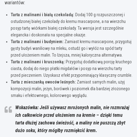
wariantów:
Tarta z malinami i białą czekoladą:
Dodaj 100 g rozpuszczonej i
ostudzonej białej czekolady do kremu mascarpone, a na wierzchu
posyp tartę wiórkami białej czekolady. Ta wersja jest szczególnie
elegancka i doskonała na specjalne okazje.
Tarta z malinami i budyniem:
Zamiast kremu mascarpone, przygotuj
gęsty budyń waniliowy na mleku, ostudź go i wyłóż na spód tarty
przed ułożeniem malin. To lżejsza, mniej kaloryczna alternatywa.
Tarta z malinami i kruszonką:
Przygotuj dodatkową porcję kruchego
ciasta, dodaj do niego płatki migdałów i posyp na wierzchu tarty
przed pieczeniem. Uzyskasz efekt przypominający klasyczny crumble.
Tarta z mieszanką owoców leśnych:
Zamiast samych malin, użyj
kompozycji malin, jeżyn, borówek i poziomek dla bardziej złożonego
smaku i efektownego, kolorowego wyglądu.
Wskazówka: Jeśli używasz mrożonych malin, nie rozmrażaj
ich całkowicie przed ułożeniem na kremie – dzięki temu
tarta dłużej zachowa świeżość, a maliny nie puszczą zbyt
dużo soku, który mógłby rozmiękcić krem.