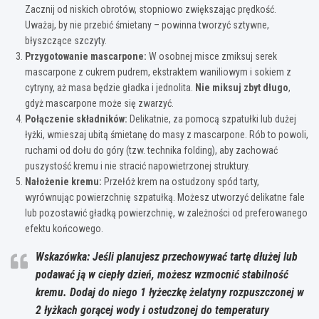
Zacznij od niskich obrotów, stopniowo zwiększając prędkość.
Uważaj, by nie przebić śmietany – powinna tworzyć sztywne,
błyszczące szczyty.
Przygotowanie mascarpone:
W osobnej misce zmiksuj serek
mascarpone z cukrem pudrem, ekstraktem waniliowym i sokiem z
cytryny, aż masa będzie gładka i jednolita.
Nie miksuj zbyt długo
,
gdyż mascarpone może się zwarzyć.
Połączenie składników:
Delikatnie, za pomocą szpatułki lub dużej
łyżki, wmieszaj ubitą śmietanę do masy z mascarpone. Rób to powoli,
ruchami od dołu do góry (tzw. technika folding), aby zachować
puszystość kremu i nie stracić napowietrzonej struktury.
Nałożenie kremu:
Przełóż krem na ostudzony spód tarty,
wyrównując powierzchnię szpatułką. Możesz utworzyć delikatne fale
lub pozostawić gładką powierzchnię, w zależności od preferowanego
efektu końcowego.
Wskazówka: Jeśli planujesz przechowywać tartę dłużej lub
podawać ją w ciepły dzień, możesz wzmocnić stabilność
kremu. Dodaj do niego 1 łyżeczkę żelatyny rozpuszczonej w
2 łyżkach gorącej wody i ostudzonej do temperatury