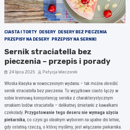
CIASTA I TORTY
DESERY
DESERY BEZ PIECZENIA
PRZEPISY NA DESERY
PRZEPISY NA SERNIKI
Sernik straciatella bez
pieczenia – przepis i porady
24 lipca 2025
Patycja Wieczorek
Włoska klasyka w nowoczesnym wydaniu – tak można określić
sernik straciatella bez pieczenia. To wyjątkowe ciasto łączy w
sobie kremową konsystencję sernika z charakterystycznym
smakiem lodów straciatella – delikatnej śmietanki z kawałkami
czekolady.
Przygotowanie tego deseru nie wymaga użycia
piekarnika
, co czyni go idealnym wyborem na upalne dni letnie,
gdy ostatnią rzeczą, o której myślimy, jest włączanie piekarnika.