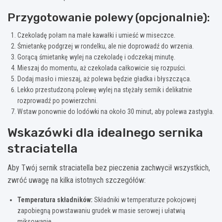
Przygotowanie polewy (opcjonalnie):
Czekoladę połam na małe kawałki i umieść w miseczce.
Śmietankę podgrzej w rondelku, ale nie doprowadź do wrzenia.
Gorącą śmietankę wylej na czekoladę i odczekaj minutę.
Mieszaj do momentu, aż czekolada całkowicie się rozpuści.
Dodaj masło i mieszaj, aż polewa będzie gładka i błyszcząca.
Lekko przestudzoną polewę wylej na stężały sernik i delikatnie
rozprowadź po powierzchni.
Wstaw ponownie do lodówki na około 30 minut, aby polewa zastygła.
Wskazówki dla idealnego sernika
straciatella
Aby Twój sernik straciatella bez pieczenia zachwycił wszystkich,
zwróć uwagę na kilka istotnych szczegółów:
Temperatura składników:
Składniki w temperaturze pokojowej
zapobiegną powstawaniu grudek w masie serowej i ułatwią
miksowanie.