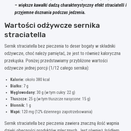
– większe kawałki dadzą charakterystyczny efekt straciatelli i
przyjemne doznania podczas jedzenia.
Wartości odżywcze sernika
straciatella
Sernik straciatella bez pieczenia to deser bogaty w składniki
odżywcze, choć należy pamiętać, że jest to również kaloryczna
przekąska. Poniżej przedstawiamy przybliżone wartości
odżywcze jednej porcji (1/12 całego sernika):
Kalorie:
około 380 kcal
Białko:
7 g
Węglowodany:
30 g (w tym cukry: 22 g)
Tłuszcze:
25 g (w tym tłuszcze nasycone: 15 g)
Błonnik:
1 g
Wapń:
120 mg (12% dziennego zapotrzebowania)
Sernik straciatella bez pieczenia zawiera znaczną ilość wapnia
dzięki obecności produktów mlecznych. Jest również źródłem