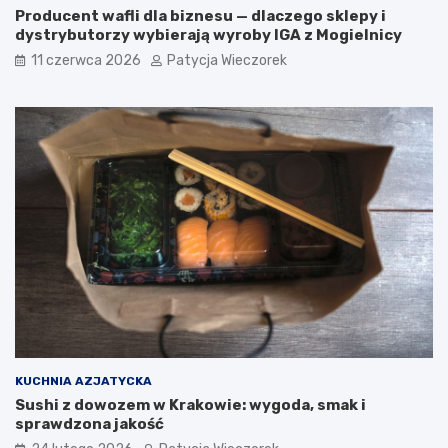
Producent wafli dla biznesu — dlaczego sklepy i
dystrybutorzy wybierają wyroby IGA z Mogielnicy
11 czerwca 2026
Patycja Wieczorek
KUCHNIA AZJATYCKA
Sushi z dowozem w Krakowie: wygoda, smak i
sprawdzona jakość