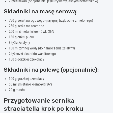
2 łyżki kakao (opcjonalnie, jeśli używamy jasnych herbatników)
Składniki na masę serową:
750 g sera twarogowego (najlepiej trzykrotnie zmielonego)
250 g serka mascarpone
200 ml śmietanki kremówki 36%
150 g cukru pudru
3 łyżki żelatyny
100 ml zimnej wody (do namoczenia żelatyny)
2 łyżeczki ekstraktu waniliowego
150 g gorzkiej czekolady
Składniki na polewę (opcjonalnie):
100 g gorzkiej czekolady
50 ml śmietanki kremówki 36%
20 g masła
Przygotowanie sernika
straciatella krok po kroku