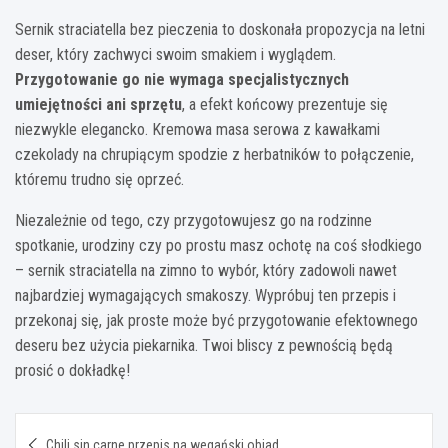
Sernik straciatella bez pieczenia to doskonała propozycja na letni
deser, który zachwyci swoim smakiem i wyglądem.
Przygotowanie go nie wymaga specjalistycznych
umiejętności ani sprzętu
, a efekt końcowy prezentuje się
niezwykle elegancko. Kremowa masa serowa z kawałkami
czekolady na chrupiącym spodzie z herbatników to połączenie,
któremu trudno się oprzeć.
Niezależnie od tego, czy przygotowujesz go na rodzinne
spotkanie, urodziny czy po prostu masz ochotę na coś słodkiego
– sernik straciatella na zimno to wybór, który zadowoli nawet
najbardziej wymagających smakoszy. Wypróbuj ten przepis i
przekonaj się, jak proste może być przygotowanie efektownego
deseru bez użycia piekarnika. Twoi bliscy z pewnością będą
prosić o dokładkę!
Nawigacja
Chili sin carne przepis na wegański obiad