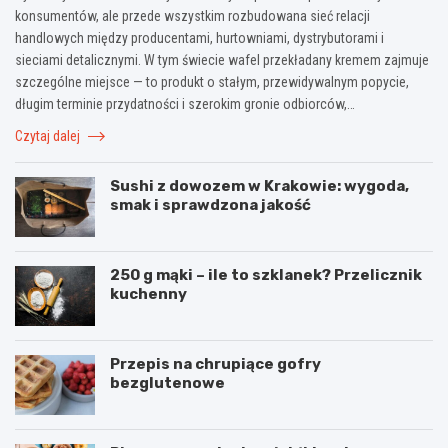
konsumentów, ale przede wszystkim rozbudowana sieć relacji
handlowych między producentami, hurtowniami, dystrybutorami i
sieciami detalicznymi. W tym świecie wafel przekładany kremem zajmuje
szczególne miejsce — to produkt o stałym, przewidywalnym popycie,
długim terminie przydatności i szerokim gronie odbiorców,…
Czytaj dalej
Sushi z dowozem w Krakowie: wygoda,
smak i sprawdzona jakość
250 g mąki – ile to szklanek? Przelicznik
kuchenny
Przepis na chrupiące gofry
bezglutenowe