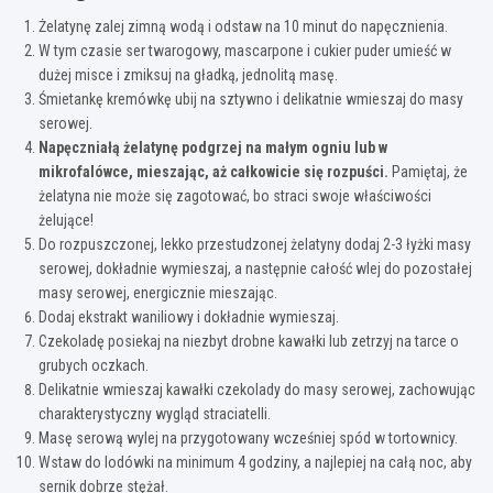
Żelatynę zalej zimną wodą i odstaw na 10 minut do napęcznienia.
W tym czasie ser twarogowy, mascarpone i cukier puder umieść w
dużej misce i zmiksuj na gładką, jednolitą masę.
Śmietankę kremówkę ubij na sztywno i delikatnie wmieszaj do masy
serowej.
Napęczniałą żelatynę podgrzej na małym ogniu lub w
mikrofalówce, mieszając, aż całkowicie się rozpuści.
Pamiętaj, że
żelatyna nie może się zagotować, bo straci swoje właściwości
żelujące!
Do rozpuszczonej, lekko przestudzonej żelatyny dodaj 2-3 łyżki masy
serowej, dokładnie wymieszaj, a następnie całość wlej do pozostałej
masy serowej, energicznie mieszając.
Dodaj ekstrakt waniliowy i dokładnie wymieszaj.
Czekoladę posiekaj na niezbyt drobne kawałki lub zetrzyj na tarce o
grubych oczkach.
Delikatnie wmieszaj kawałki czekolady do masy serowej, zachowując
charakterystyczny wygląd straciatelli.
Masę serową wylej na przygotowany wcześniej spód w tortownicy.
Wstaw do lodówki na minimum 4 godziny, a najlepiej na całą noc, aby
sernik dobrze stężał.