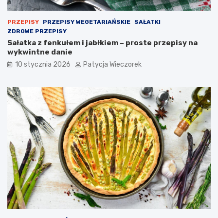
PRZEPISY
PRZEPISY WEGETARIAŃSKIE
SAŁATKI
ZDROWE PRZEPISY
Sałatka z fenkułem i jabłkiem – proste przepisy na
wykwintne danie
10 stycznia 2026
Patycja Wieczorek