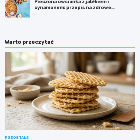
Pieczona owsianka z jabłkiem i
cynamonem: przepis na zdrowe
śniadanie
Warto przeczytać
POZOSTAŁE