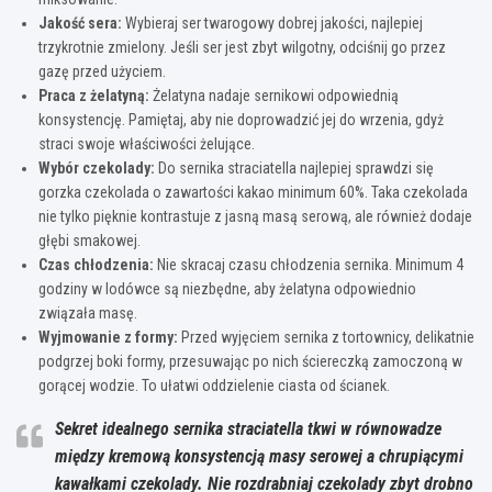
Jakość sera:
Wybieraj ser twarogowy dobrej jakości, najlepiej
trzykrotnie zmielony. Jeśli ser jest zbyt wilgotny, odciśnij go przez
gazę przed użyciem.
Praca z żelatyną:
Żelatyna nadaje sernikowi odpowiednią
konsystencję. Pamiętaj, aby nie doprowadzić jej do wrzenia, gdyż
straci swoje właściwości żelujące.
Wybór czekolady:
Do sernika straciatella najlepiej sprawdzi się
gorzka czekolada o zawartości kakao minimum 60%. Taka czekolada
nie tylko pięknie kontrastuje z jasną masą serową, ale również dodaje
głębi smakowej.
Czas chłodzenia:
Nie skracaj czasu chłodzenia sernika. Minimum 4
godziny w lodówce są niezbędne, aby żelatyna odpowiednio
związała masę.
Wyjmowanie z formy:
Przed wyjęciem sernika z tortownicy, delikatnie
podgrzej boki formy, przesuwając po nich ściereczką zamoczoną w
gorącej wodzie. To ułatwi oddzielenie ciasta od ścianek.
Sekret idealnego sernika straciatella tkwi w równowadze
między kremową konsystencją masy serowej a chrupiącymi
kawałkami czekolady. Nie rozdrabniaj czekolady zbyt drobno