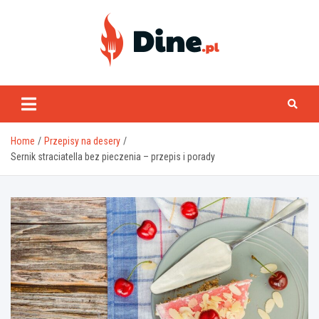
Skip
to
content
www.dine.pl
Home
Przepisy na desery
Sernik straciatella bez pieczenia – przepis i porady