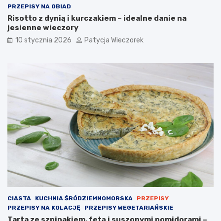
PRZEPISY NA OBIAD
Risotto z dynią i kurczakiem – idealne danie na
jesienne wieczory
10 stycznia 2026
Patycja Wieczorek
CIASTA
KUCHNIA ŚRÓDZIEMNOMORSKA
PRZEPISY
PRZEPISY NA KOLACJĘ
PRZEPISY WEGETARIAŃSKIE
Tarta ze szpinakiem, fetą i suszonymi pomidorami –