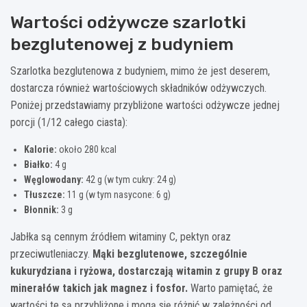
Wartości odżywcze szarlotki
bezglutenowej z budyniem
Szarlotka bezglutenowa z budyniem, mimo że jest deserem,
dostarcza również wartościowych składników odżywczych.
Poniżej przedstawiamy przybliżone wartości odżywcze jednej
porcji (1/12 całego ciasta):
Kalorie:
około 280 kcal
Białko:
4 g
Węglowodany:
42 g (w tym cukry: 24 g)
Tłuszcze:
11 g (w tym nasycone: 6 g)
Błonnik:
3 g
Jabłka są cennym źródłem witaminy C, pektyn oraz
przeciwutleniaczy.
Mąki bezglutenowe, szczególnie
kukurydziana i ryżowa, dostarczają witamin z grupy B oraz
minerałów takich jak magnez i fosfor.
Warto pamiętać, że
wartości te są przybliżone i mogą się różnić w zależności od