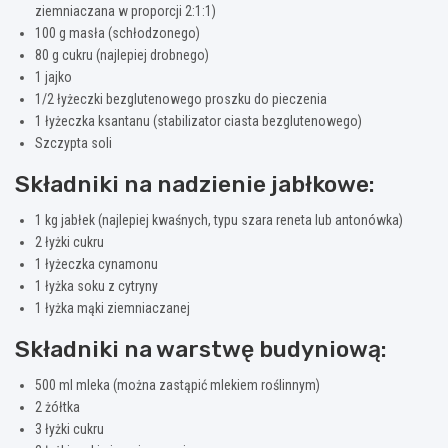
ziemniaczana w proporcji 2:1:1)
100 g masła (schłodzonego)
80 g cukru (najlepiej drobnego)
1 jajko
1/2 łyżeczki bezglutenowego proszku do pieczenia
1 łyżeczka ksantanu (stabilizator ciasta bezglutenowego)
Szczypta soli
Składniki na nadzienie jabłkowe:
1 kg jabłek (najlepiej kwaśnych, typu szara reneta lub antonówka)
2 łyżki cukru
1 łyżeczka cynamonu
1 łyżka soku z cytryny
1 łyżka mąki ziemniaczanej
Składniki na warstwę budyniową:
500 ml mleka (można zastąpić mlekiem roślinnym)
2 żółtka
3 łyżki cukru