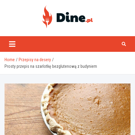
Skip
to
content
www.dine.pl
Home
Przepisy na desery
Prosty przepis na szarlotkę bezglutenową z budyniem