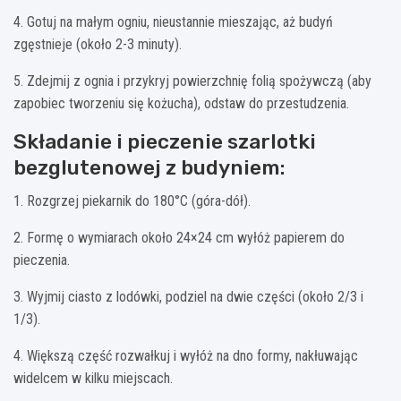
4. Gotuj na małym ogniu, nieustannie mieszając, aż budyń
zgęstnieje (około 2-3 minuty).
5. Zdejmij z ognia i przykryj powierzchnię folią spożywczą (aby
zapobiec tworzeniu się kożucha), odstaw do przestudzenia.
Składanie i pieczenie szarlotki
bezglutenowej z budyniem:
1. Rozgrzej piekarnik do 180°C (góra-dół).
2. Formę o wymiarach około 24×24 cm wyłóż papierem do
pieczenia.
3. Wyjmij ciasto z lodówki, podziel na dwie części (około 2/3 i
1/3).
4. Większą część rozwałkuj i wyłóż na dno formy, nakłuwając
widelcem w kilku miejscach.