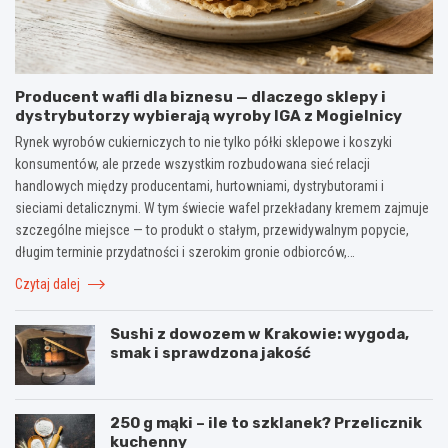
Producent wafli dla biznesu — dlaczego sklepy i
dystrybutorzy wybierają wyroby IGA z Mogielnicy
Rynek wyrobów cukierniczych to nie tylko półki sklepowe i koszyki
konsumentów, ale przede wszystkim rozbudowana sieć relacji
handlowych między producentami, hurtowniami, dystrybutorami i
sieciami detalicznymi. W tym świecie wafel przekładany kremem zajmuje
szczególne miejsce — to produkt o stałym, przewidywalnym popycie,
długim terminie przydatności i szerokim gronie odbiorców,…
Czytaj dalej
Sushi z dowozem w Krakowie: wygoda,
smak i sprawdzona jakość
250 g mąki – ile to szklanek? Przelicznik
kuchenny