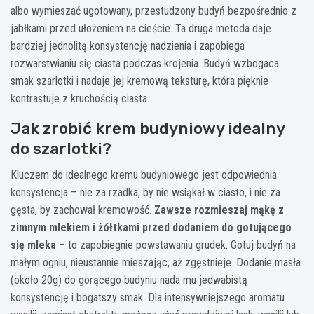
albo wymieszać ugotowany, przestudzony budyń bezpośrednio z
jabłkami przed ułożeniem na cieście. Ta druga metoda daje
bardziej jednolitą konsystencję nadzienia i zapobiega
rozwarstwianiu się ciasta podczas krojenia. Budyń wzbogaca
smak szarlotki i nadaje jej kremową teksturę, która pięknie
kontrastuje z kruchością ciasta.
Jak zrobić krem budyniowy idealny
do szarlotki?
Kluczem do idealnego kremu budyniowego jest odpowiednia
konsystencja – nie za rzadka, by nie wsiąkał w ciasto, i nie za
gęsta, by zachował kremowość.
Zawsze rozmieszaj mąkę z
zimnym mlekiem i żółtkami przed dodaniem do gotującego
się mleka
– to zapobiegnie powstawaniu grudek. Gotuj budyń na
małym ogniu, nieustannie mieszając, aż zgęstnieje. Dodanie masła
(około 20g) do gorącego budyniu nada mu jedwabistą
konsystencję i bogatszy smak. Dla intensywniejszego aromatu