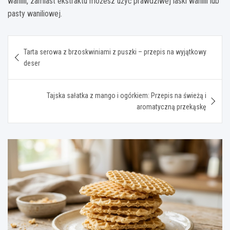
wanilii, zamiast ekstraktu możesz użyć prawdziwej laski wanilii lub
pasty waniliowej.
Nawigacja
Tarta serowa z brzoskwiniami z puszki – przepis na wyjątkowy
wpisu
deser
Tajska sałatka z mango i ogórkiem: Przepis na świeżą i
aromatyczną przekąskę