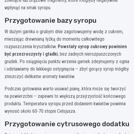
żółknące lub brązowe fragmenty, które mogłyby negatywnie
wpłynąć na smak syropu.
Przygotowanie bazy syropu
W dużym garnku o grubym dnie zagotowujemy wodę z cukrem,
mieszając drewnianą łyżką do momentu całkowitego
rozpuszczenia kryształków.
Powstały syrop cukrowy powinien
być przezroczysty i gładki
, bez żadnych nierozpuszczonych
grudek. Po osiągnięciu punktu wrzenia garnek zdejmujemy z ognia
i odstawiamy do lekkiego ostygnięcia – zbyt gorący syrop mógłby
zniszczyć delikatne aromaty kwiatów.
Podczas gotowania warto usuwać pianę, która może się tworzyć
na powierzchni – zapewni to większą przejrzystość końcowego
produktu. Temperatura syropu przed dodaniem kwiatów powinna
wynosić około 60-70 stopni Celsjusza.
Przygotowanie cytrusowego dodatku