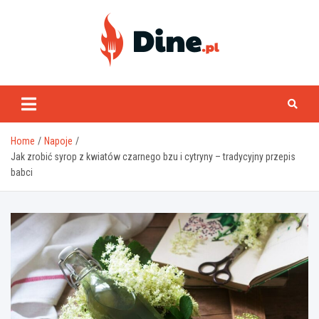
Skip
to
content
www.dine.pl
Home
Napoje
Jak zrobić syrop z kwiatów czarnego bzu i cytryny – tradycyjny przepis
babci