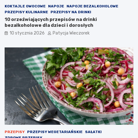
KOKTAJLE OWOCOWE
NAPOJE
NAPOJE BEZALKOHOLOWE
PRZEPISY KULINARNE
PRZEPISY NA DRINKI
10 orzeźwiających przepisów na drinki
bezalkoholowe dla dzieci i dorosłych
10 stycznia 2026
Patycja Wieczorek
PRZEPISY
PRZEPISY WEGETARIAŃSKIE
SAŁATKI
ZDROWE PRZEPISY