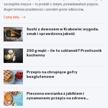
szczególne miejsce — to produkt o stałym, przewidywalnym popycie,
długim terminie przydatności i szerokim gronie odbiorców,…
Czytaj dalej
Sushi z dowozem w Krakowie: wygoda,
smak i sprawdzona jakość
250 g mąki – ile to szklanek? Przelicznik
kuchenny
Przepis na chrupiące gofry
bezglutenowe
Pieczona owsianka z jabłkiem i
cynamonem: przepis na zdrowe
śniadanie