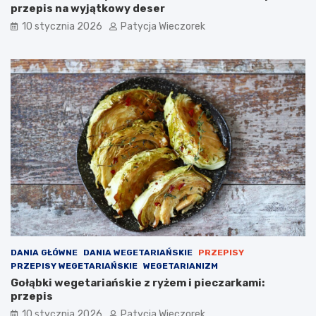
przepis na wyjątkowy deser
10 stycznia 2026
Patycja Wieczorek
DANIA GŁÓWNE
DANIA WEGETARIAŃSKIE
PRZEPISY
PRZEPISY WEGETARIAŃSKIE
WEGETARIANIZM
Gołąbki wegetariańskie z ryżem i pieczarkami:
przepis
10 stycznia 2026
Patycja Wieczorek