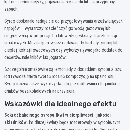
koloru na ciemniejszy, pojawienie się osadu lub nieprzyjemny
zapach.
Syrop doskonale nadaje się do przygotowywania orzeźwiających
napojów – wystarczy rozcieńczyć go wodą gazowaną lub
niegazowaną w proporcji 1:5 lub według własnych preferencji
smakowych. Można go również dodawać do herbaty zimnej lub
ciepłej, koktajli owocowych czy wykorzystywać jako dodatek do
deserów, naleśników lub jogurtów.
Szczególnie smakowite są lemoniady z dodatkiem syropu z bzu,
lód i świeża mięta tworzą idealną kompozycję na upalne dni.
Syrop można także wykorzystać do przygotowania eleganckich
drinków bezalkoholowych na przyjęcia.
Wskazówki dla idealnego efektu
Sekret babcinego syropu tkwi w cierpliwości i jakości
składników.
Im dłużej kwiaty będą macerowały w syropie, tym
intensywniejszy będzie smak końcowego produktu. Nie warto