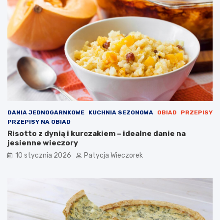
DANIA JEDNOGARNKOWE
KUCHNIA SEZONOWA
OBIAD
PRZEPISY
PRZEPISY NA OBIAD
Risotto z dynią i kurczakiem – idealne danie na
jesienne wieczory
10 stycznia 2026
Patycja Wieczorek