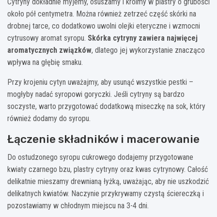
Cytryny dokładnie myjemy, osuszamy i kroimy w plastry o grubości
około pół centymetra. Można również zetrzeć część skórki na
drobnej tarce, co dodatkowo uwolni olejki eteryczne i wzmocni
cytrusowy aromat syropu.
Skórka cytryny zawiera najwięcej
aromatycznych związków
, dlatego jej wykorzystanie znacząco
wpływa na głębię smaku.
Przy krojeniu cytyn uważajmy, aby usunąć wszystkie pestki –
mogłyby nadać syropowi goryczki. Jeśli cytryny są bardzo
soczyste, warto przygotować dodatkową miseczkę na sok, który
również dodamy do syropu.
Łączenie składników i macerowanie
Do ostudzonego syropu cukrowego dodajemy przygotowane
kwiaty czarnego bzu, plastry cytryny oraz kwas cytrynowy. Całość
delikatnie mieszamy drewnianą łyżką, uważając, aby nie uszkodzić
delikatnych kwiatów. Naczynie przykrywamy czystą ściereczką i
pozostawiamy w chłodnym miejscu na 3-4 dni.