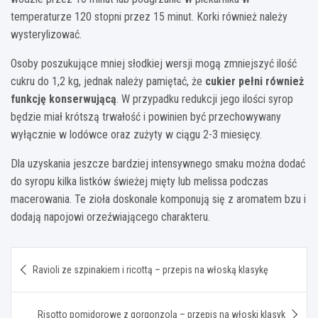
temperaturze 120 stopni przez 15 minut. Korki również należy
wysterylizować.
Osoby poszukujące mniej słodkiej wersji mogą zmniejszyć ilość
cukru do 1,2 kg, jednak należy pamiętać, że
cukier pełni również
funkcję konserwującą
. W przypadku redukcji jego ilości syrop
będzie miał krótszą trwałość i powinien być przechowywany
wyłącznie w lodówce oraz zużyty w ciągu 2-3 miesięcy.
Dla uzyskania jeszcze bardziej intensywnego smaku można dodać
do syropu kilka listków świeżej mięty lub melissa podczas
macerowania. Te zioła doskonale komponują się z aromatem bzu i
dodają napojowi orzeźwiającego charakteru.
Nawigacja
Ravioli ze szpinakiem i ricottą – przepis na włoską klasykę
wpisu
Risotto pomidorowe z gorgonzolą – przepis na włoski klasyk