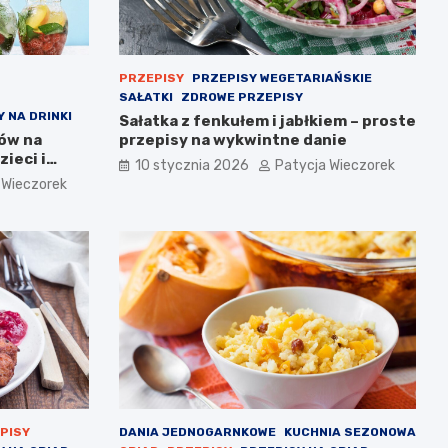
PRZEPISY
PRZEPISY WEGETARIAŃSKIE
SAŁATKI
ZDROWE PRZEPISY
 NA DRINKI
Sałatka z fenkułem i jabłkiem – proste
sów na
przepisy na wykwintne danie
ieci i
10 stycznia 2026
Patycja Wieczorek
 Wieczorek
PISY
DANIA JEDNOGARNKOWE
KUCHNIA SEZONOWA