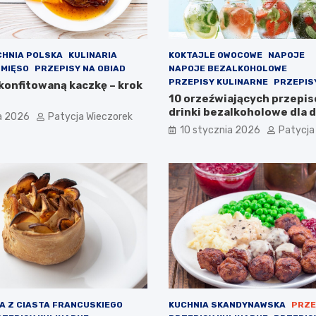
CHNIA POLSKA
KULINARIA
KOKTAJLE OWOCOWE
NAPOJE
 MIĘSO
PRZEPISY NA OBIAD
NAPOJE BEZALKOHOLOWE
PRZEPISY KULINARNE
PRZEPISY
 konfitowaną kaczkę – krok
10 orzeźwiających przepi
drinki bezalkoholowe dla dz
a 2026
Patycja Wieczorek
dorosłych
10 stycznia 2026
Patycja
A Z CIASTA FRANCUSKIEGO
KUCHNIA SKANDYNAWSKA
PRZE