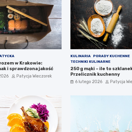
JATYCKA
KULINARIA
PORADY KUCHENNE
TECHNIKI KULINARNE
wozem w Krakowie:
ak i sprawdzona jakość
250 g mąki – ile to szklane
Przelicznik kuchenny
 2026
Patycja Wieczorek
6 lutego 2026
Patycja Wi