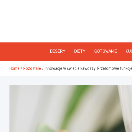
Skip
to
content
DESERY
DIETY
GOTOWANIE
KU
Home
Pozostałe
Innowacje w świecie kawoszy: Przełomowe funkc