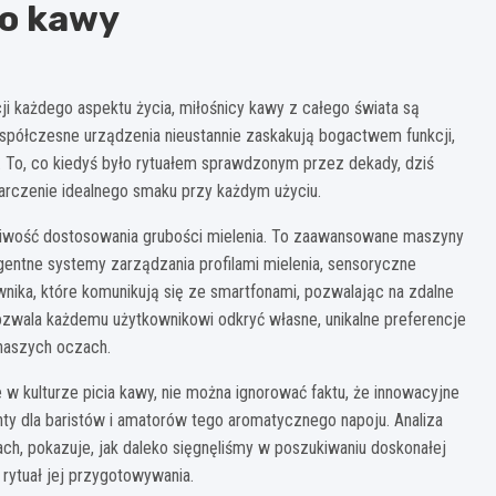
o kawy
cji każdego aspektu życia, miłośnicy kawy z całego świata są
spółczesne urządzenia nieustannie zaskakują bogactwem funkcji,
. To, co kiedyś było rytuałem sprawdzonym przez dekady, dziś
arczenie idealnego smaku przy każdym użyciu.
żliwość dostosowania grubości mielenia. To zaawansowane maszyny
gentne systemy zarządzania profilami mielenia, sensoryczne
wnika, które komunikują się ze smartfonami, pozwalając na zdalne
zwala każdemu użytkownikowi odkryć własne, unikalne preferencje
 naszych oczach.
 kulturze picia kawy, nie można ignorować faktu, że innowacyjne
y dla baristów i amatorów tego aromatycznego napoju. Analiza
ch, pokazuje, jak daleko sięgnęliśmy w poszukiwaniu doskonałej
 rytuał jej przygotowywania.