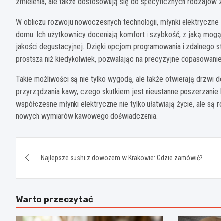
zmielenia, ale także dostosowują się do specyficznych rodzajów z
W obliczu rozwoju nowoczesnych technologii, młynki elektryczne
domu. Ich użytkownicy doceniają komfort i szybkość, z jaką mog
jakości degustacyjnej. Dzięki opcjom programowania i zdalnego st
prostsza niż kiedykolwiek, pozwalając na precyzyjne dopasowanie
Takie możliwości są nie tylko wygodą, ale także otwierają drzwi 
przyrządzania kawy, czego skutkiem jest nieustanne poszerzanie 
współczesne młynki elektryczne nie tylko ułatwiają życie, ale są
nowych wymiarów kawowego doświadczenia.
Nawigacja
Najlepsze sushi z dowozem w Krakowie: Gdzie zamówić?
wpisu
Warto przeczytać