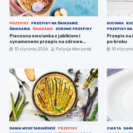
PRZEPISY
PRZEPISY NA ŚNIADANIE
KUCHNIA
KU
ŚNIADANIA
ŚNIADANIE
ZDROWE PRZEPISY
PRZEPISY NA
Pieczona owsianka z jabłkiem i
Przepis na
cynamonem: przepis na zdrowe
po kroku
śniadanie
10 stycznia 2026
Patycja Wieczorek
10 styczni
DANIA WEGETARIAŃSKIE
PRZEPISY
CIASTA
DANI