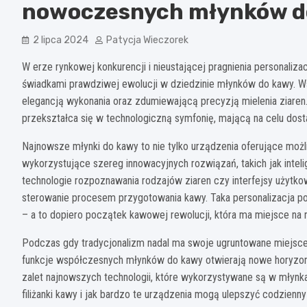
nowoczesnych młynków d
2 lipca 2024
Patycja Wieczorek
W erze rynkowej konkurencji i nieustającej pragnienia personaliza
świadkami prawdziwej ewolucji w dziedzinie młynków do kawy. W
elegancją wykonania oraz zdumiewającą precyzją mielenia ziaren
przekształca się w technologiczną symfonię, mającą na celu dost
Najnowsze młynki do kawy to nie tylko urządzenia oferujące mo
wykorzystujące szereg innowacyjnych rozwiązań, takich jak inteli
technologie rozpoznawania rodzajów ziaren czy interfejsy użytko
sterowanie procesem przygotowania kawy. Taka personalizacja po
– a to dopiero początek kawowej rewolucji, która ma miejsce na
Podczas gdy tradycjonalizm nadal ma swoje ugruntowane miejsce w
funkcje współczesnych młynków do kawy otwierają nowe horyzont
zalet najnowszych technologii, które wykorzystywane są w młynka
filiżanki kawy i jak bardzo te urządzenia mogą ulepszyć codzienny