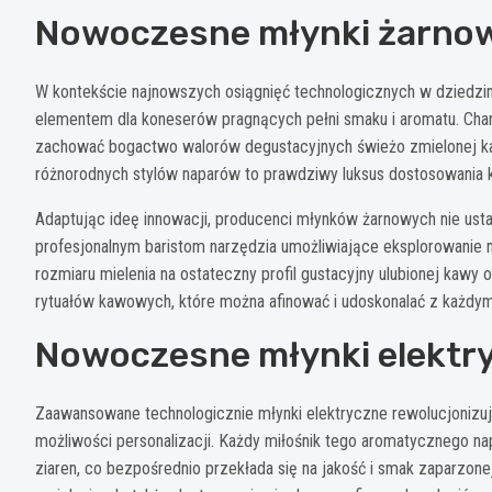
Nowoczesne młynki żarnow
W kontekście najnowszych osiągnięć technologicznych w dziedzin
elementem dla koneserów pragnących pełni smaku i aromatu. Char
zachować bogactwo walorów degustacyjnych świeżo zmielonej kawy
różnorodnych stylów naparów to prawdziwy luksus dostosowania ka
Adaptując ideę innowacji, producenci młynków żarnowych nie ust
profesjonalnym baristom narzędzia umożliwiające eksplorowani
rozmiaru mielenia na ostateczny profil gustacyjny ulubionej kawy
rytuałów kawowych, które można afinować i udoskonalać z każdy
Nowoczesne młynki elektryc
Zaawansowane technologicznie młynki elektryczne rewolucjonizuj
możliwości personalizacji. Każdy miłośnik tego aromatycznego na
ziaren, co bezpośrednio przekłada się na jakość i smak zaparzon