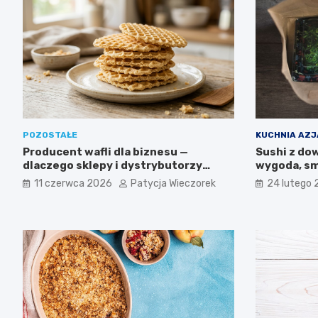
POZOSTAŁE
KUCHNIA AZ
Producent wafli dla biznesu —
Sushi z do
dlaczego sklepy i dystrybutorzy
wygoda, sm
wybierają wyroby IGA z Mogielnicy
11 czerwca 2026
Patycja Wieczorek
24 lutego