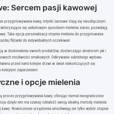
e: Sercem pasji kawowej
ie przygotowywania kawy, młynki żarnowe stają się nieodłącznym
akteryzujące się unikatowym sposobem mielenia ziaren, pozwalają
. Taka opcja personalizacji stopnia mielenia do przygotowania
żdej filiżanki do indywidualnych oczekiwań.
ają w doskonaleniu swoich produktów, dostarczając amatorom jak i
e nowych możliwości smakowych. Odkrywanie subtelnego wpływu
 otwiera przed nami kolejne drzwi w świat niekończących się
m kolejnym zaparzeniem.
zne i opcje mielenia
ą proces przygotowywania kawy, oferując niemal nieograniczone
poju dzięki nim ma szansę odnaleźć swoją idealną metodę mielenia
ej kawy. Nowoczesne urządzenia umożliwiają nie tylko wybór stopnia