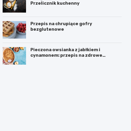
Przelicznik kuchenny
Przepis na chrupiące gofry
bezglutenowe
Pieczona owsianka z jabłkiem i
cynamonem: przepis na zdrowe
śniadanie