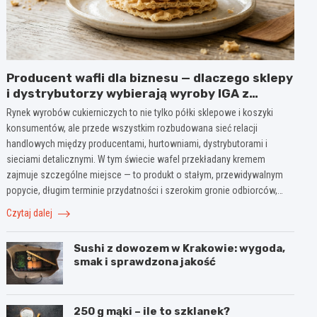
Producent wafli dla biznesu — dlaczego sklepy
i dystrybutorzy wybierają wyroby IGA z
Mogielnicy
Rynek wyrobów cukierniczych to nie tylko półki sklepowe i koszyki
konsumentów, ale przede wszystkim rozbudowana sieć relacji
handlowych między producentami, hurtowniami, dystrybutorami i
sieciami detalicznymi. W tym świecie wafel przekładany kremem
zajmuje szczególne miejsce — to produkt o stałym, przewidywalnym
popycie, długim terminie przydatności i szerokim gronie odbiorców,…
Czytaj dalej
Sushi z dowozem w Krakowie: wygoda,
smak i sprawdzona jakość
250 g mąki – ile to szklanek?