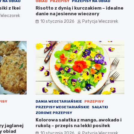
Y NA OBIAD
OBIAD
PRZEPISY
PRZEPISY NA OBIAD
ki z Ikei
Risotto z dynią i kurczakiem – idealne
danie na jesienne wieczory
 Wieczorek
10 stycznia 2026
Patycja Wieczorek
ISY
DANIA WEGETARIAŃSKIE
PRZEPISY
PRZEPISY WEGETARIAŃSKIE
SAŁATKI
ZDROWE PRZEPISY
Kolorowa sałatka z mango, awokado i
zy jaglanej
rukolą – przepis na lekki posiłek
y obiad
10 stycznia 2026
Patycja Wieczorek