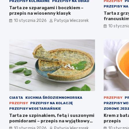
PRZEPISY KULINARNE
PRZEPISY NA OBIAD
PRZEPISY
P
PRZEPISY NA
Tarta ze szparagami i boczkiem –
przepis na wiosenny klasyk
Tarta z grz
francuski
10 stycznia 2026
Patycja Wieczorek
10 styczni
CIASTA
KUCHNIA ŚRÓDZIEMNOMORSKA
PRZEPISY
PR
PRZEPISY
PRZEPISY NA KOLACJĘ
PRZEPISY WE
PRZEPISY WEGETARIAŃSKIE
ZDROWE JEDZ
Tarta ze szpinakiem, fetą i suszonymi
Krem z bat
pomidorami – przepis na wyjątkowy
przepis
smak
10 stycznia 2026
Patycja Wieczorek
10 styczni