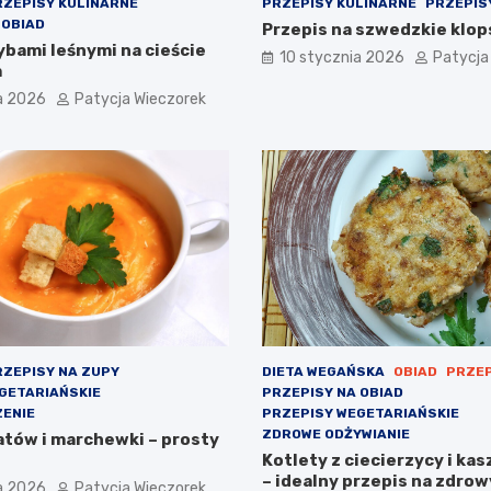
RZEPISY KULINARNE
PRZEPISY KULINARNE
PRZEPIS
 OBIAD
Przepis na szwedzkie klopsi
ybami leśnymi na cieście
10 stycznia 2026
Patycja
m
a 2026
Patycja Wieczorek
ZEPISY NA ZUPY
DIETA WEGAŃSKA
OBIAD
PRZEP
GETARIAŃSKIE
PRZEPISY NA OBIAD
ENIE
PRZEPISY WEGETARIAŃSKIE
ZDROWE ODŻYWIANIE
atów i marchewki – prosty
Kotlety z ciecierzycy i kas
– idealny przepis na zdrow
a 2026
Patycja Wieczorek