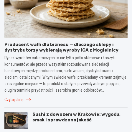
Producent wafli dla biznesu — dlaczego sklepy i
dystrybutorzy wybierają wyroby IGA z Mogielnicy
Rynek wyrobów cukierniczych to nie tylko półki sklepowe i koszyki
konsumentów, ale przede wszystkim rozbudowana sieć relacji
handlowych między producentami, hurtowniami, dystrybutorami i
sieciami detalicznymi. W tym świecie wafel przekładany kremem zajmuje
szczególne miejsce — to produkt o stałym, przewidywalnym popycie,
długim terminie przydatności i szerokim gronie odbiorców,…
Czytaj dalej
Sushi z dowozem w Krakowie: wygoda,
smak i sprawdzona jakość