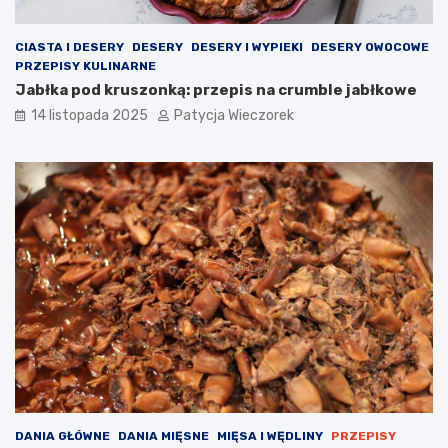
CIASTA I DESERY
DESERY
DESERY I WYPIEKI
DESERY OWOCOWE
PRZEPISY KULINARNE
Jabłka pod kruszonką: przepis na crumble jabłkowe
14 listopada 2025
Patycja Wieczorek
DANIA GŁÓWNE
DANIA MIĘSNE
MIĘSA I WĘDLINY
PRZEPISY