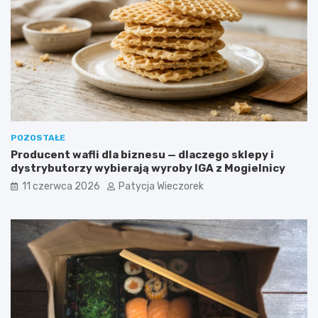
POZOSTAŁE
Producent wafli dla biznesu — dlaczego sklepy i
dystrybutorzy wybierają wyroby IGA z Mogielnicy
11 czerwca 2026
Patycja Wieczorek