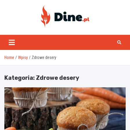
Skip
to
content
www.dine.pl
Home
Wpisy
Zdrowe desery
Kategoria:
Zdrowe desery