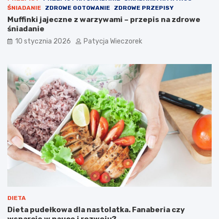
ŚNIADANIE
ZDROWE GOTOWANIE
ZDROWE PRZEPISY
Muffinki jajeczne z warzywami – przepis na zdrowe
śniadanie
10 stycznia 2026
Patycja Wieczorek
DIETA
Dieta pudełkowa dla nastolatka. Fanaberia czy
wsparcie w nauce i rozwoju?