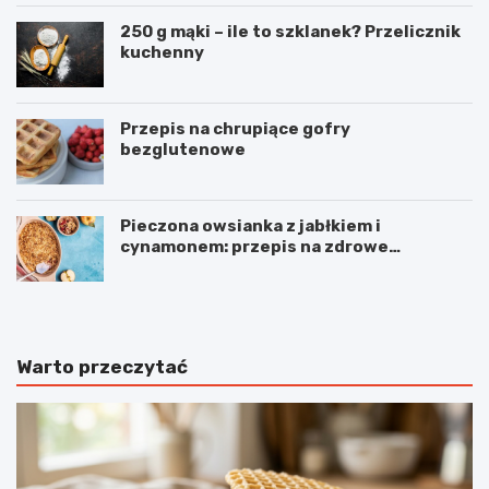
250 g mąki – ile to szklanek? Przelicznik
kuchenny
Przepis na chrupiące gofry
bezglutenowe
Pieczona owsianka z jabłkiem i
cynamonem: przepis na zdrowe
śniadanie
Warto przeczytać