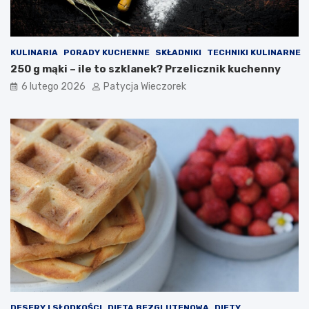
KULINARIA
PORADY KUCHENNE
SKŁADNIKI
TECHNIKI KULINARNE
250 g mąki – ile to szklanek? Przelicznik kuchenny
6 lutego 2026
Patycja Wieczorek
DESERY I SŁODKOŚCI
DIETA BEZGLUTENOWA
DIETY