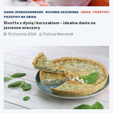
DANIA JEDNOGARNKOWE
KUCHNIA SEZONOWA
OBIAD
PRZEPISY
PRZEPISY NA OBIAD
Risotto z dynią i kurczakiem – idealne danie na
jesienne wieczory
10 stycznia 2026
Patycja Wieczorek