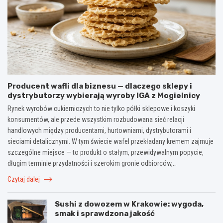
Producent wafli dla biznesu — dlaczego sklepy i
dystrybutorzy wybierają wyroby IGA z Mogielnicy
Rynek wyrobów cukierniczych to nie tylko półki sklepowe i koszyki
konsumentów, ale przede wszystkim rozbudowana sieć relacji
handlowych między producentami, hurtowniami, dystrybutorami i
sieciami detalicznymi. W tym świecie wafel przekładany kremem zajmuje
szczególne miejsce — to produkt o stałym, przewidywalnym popycie,
długim terminie przydatności i szerokim gronie odbiorców,…
Czytaj dalej
Sushi z dowozem w Krakowie: wygoda,
smak i sprawdzona jakość