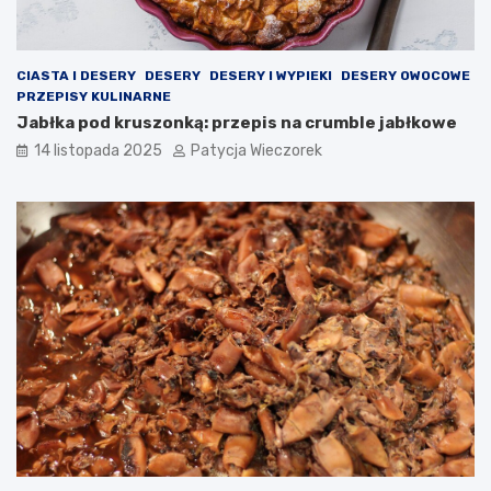
CIASTA I DESERY
DESERY
DESERY I WYPIEKI
DESERY OWOCOWE
PRZEPISY KULINARNE
Jabłka pod kruszonką: przepis na crumble jabłkowe
14 listopada 2025
Patycja Wieczorek