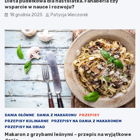
Dieta pudełkowa dla nastolatka. Fanaberia czy
wsparcie w nauce i rozwoju?
18 grudnia 2025
Patycja Wieczorek
DANIA GŁÓWNE
DANIA Z MAKARONU
PRZEPISY
PRZEPISY KULINARNE
PRZEPISY NA DANIA Z MAKARONEM
PRZEPISY NA OBIAD
Makaron z grzybami leśnymi – przepis na wyjątkowe