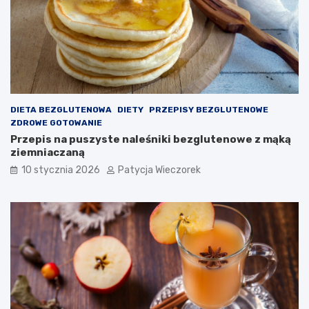
DIETA BEZGLUTENOWA
DIETY
PRZEPISY BEZGLUTENOWE
ZDROWE GOTOWANIE
Przepis na puszyste naleśniki bezglutenowe z mąką
ziemniaczaną
10 stycznia 2026
Patycja Wieczorek