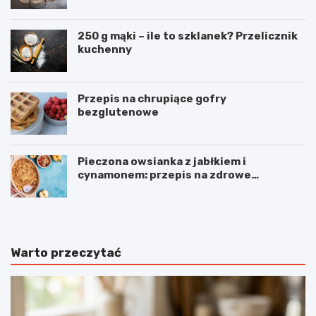
250 g mąki – ile to szklanek? Przelicznik
kuchenny
Przepis na chrupiące gofry
bezglutenowe
Pieczona owsianka z jabłkiem i
cynamonem: przepis na zdrowe
śniadanie
Warto przeczytać