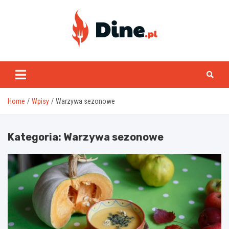
Skip
to
content
www.dine.pl
Home
Wpisy
Warzywa sezonowe
Kategoria:
Warzywa sezonowe