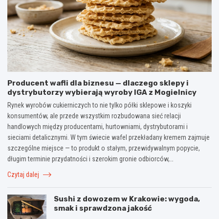
Producent wafli dla biznesu — dlaczego sklepy i
dystrybutorzy wybierają wyroby IGA z Mogielnicy
Rynek wyrobów cukierniczych to nie tylko półki sklepowe i koszyki
konsumentów, ale przede wszystkim rozbudowana sieć relacji
handlowych między producentami, hurtowniami, dystrybutorami i
sieciami detalicznymi. W tym świecie wafel przekładany kremem zajmuje
szczególne miejsce — to produkt o stałym, przewidywalnym popycie,
długim terminie przydatności i szerokim gronie odbiorców,…
Czytaj dalej
Sushi z dowozem w Krakowie: wygoda,
smak i sprawdzona jakość