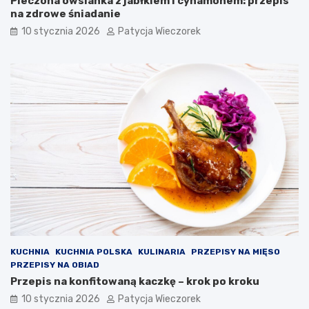
Pieczona owsianka z jabłkiem i cynamonem: przepis
na zdrowe śniadanie
10 stycznia 2026
Patycja Wieczorek
KUCHNIA
KUCHNIA POLSKA
KULINARIA
PRZEPISY NA MIĘSO
PRZEPISY NA OBIAD
Przepis na konfitowaną kaczkę – krok po kroku
10 stycznia 2026
Patycja Wieczorek