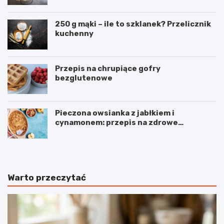
250 g mąki – ile to szklanek? Przelicznik
kuchenny
Przepis na chrupiące gofry
bezglutenowe
Pieczona owsianka z jabłkiem i
cynamonem: przepis na zdrowe
śniadanie
Warto przeczytać