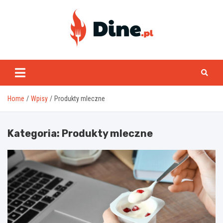
Skip
to
content
www.dine.pl
Home
Wpisy
Produkty mleczne
Kategoria:
Produkty mleczne