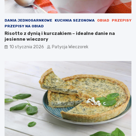
DANIA JEDNOGARNKOWE
KUCHNIA SEZONOWA
OBIAD
PRZEPISY
PRZEPISY NA OBIAD
Risotto z dynią i kurczakiem – idealne danie na
jesienne wieczory
10 stycznia 2026
Patycja Wieczorek